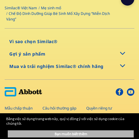
Similac® Việt Nam
Mẹ sinh mổ
Chế Độ Dinh Dưỡng Giúp Bé Sinh Mổ Xây Dựng “Miễn Dịch
Vàng”
Vì sao chọn Similac®
Gợi ý sản phẩm
Mua và trải nghiệm Similac® chính hãng
Mẫu chấp thuận
Câu hỏi thường gặp
Quyền riêng tư
Sơ đồ trang
Điều khoản và điều kiện
Liên hệ
Bằng việc sử dụng trang web này, quý vị đồng ý với việc sử dụng cookie của
chúng tôi.
Bản quyền © 2022 Abbott
bạn muốn biết thêm