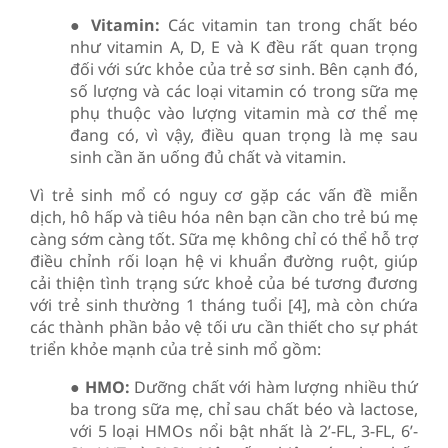
●
Vitamin:
Các vitamin tan trong chất béo
như vitamin A, D, E và K đều rất quan trọng
đối với sức khỏe của trẻ sơ sinh. Bên cạnh đó,
số lượng và các loại vitamin có trong sữa mẹ
phụ thuộc vào lượng vitamin mà cơ thể mẹ
đang có, vì vậy, điều quan trọng là mẹ sau
sinh cần ăn uống đủ chất và vitamin.
Vì trẻ sinh mổ có nguy cơ gặp các vấn đề miễn
dịch, hô hấp và tiêu hóa nên bạn cần cho trẻ bú mẹ
càng sớm càng tốt. Sữa mẹ không chỉ có thể hỗ trợ
điều chỉnh rối loạn hệ vi khuẩn đường ruột, giúp
cải thiện tình trạng sức khoẻ của bé tương đương
với trẻ sinh thường 1 tháng tuổi [4], mà còn chứa
các thành phần bảo vệ tối ưu cần thiết cho sự phát
triển khỏe mạnh của trẻ sinh mổ gồm:
●
HMO:
Dưỡng chất với hàm lượng nhiều thứ
ba trong sữa mẹ, chỉ sau chất béo và lactose,
với 5 loại HMOs nổi bật nhất là 2’-FL, 3-FL, 6’-