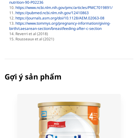
nutrition-90-P02236
10.
https://www.ncbi.nlm.nih.gov/pmc/articles/PMC7019891/
11.
https://pubmed.ncbi.nlm.nih.gov/12410863
12.
https://journals.asm.org/doi/10.1128/AEM.02063-08
13.
https://www.tommys.org/pregnancy-information/giving-
birth/caesarean-section/breastfeeding-after-c-section
14. Reverri et al (2018)
15. Rousseaux et al (2021)
Gợi ý sản phẩm