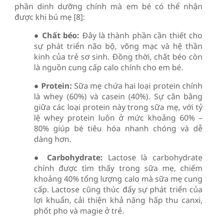
phần dinh dưỡng chính mà em bé có thể nhận
được khi bú mẹ [8]:
●
Chất béo:
Đây là thành phần cần thiết cho
sự phát triển não bộ, võng mạc và hệ thần
kinh của trẻ sơ sinh. Đồng thời, chất béo còn
là nguồn cung cấp calo chính cho em bé.
●
Protein:
Sữa mẹ chứa hai loại protein chính
là whey (60%) và casein (40%). Sự cân bằng
giữa các loại protein này trong sữa mẹ, với tỷ
lệ whey protein luôn ở mức khoảng 60% –
80% giúp bé tiêu hóa nhanh chóng và dễ
dàng hơn.
●
Carbohydrate:
Lactose là carbohydrate
chính được tìm thấy trong sữa mẹ, chiếm
khoảng 40% tổng lượng calo mà sữa mẹ cung
cấp. Lactose cũng thúc đẩy sự phát triển của
lợi khuẩn, cải thiện khả năng hấp thu canxi,
phốt pho và magie ở trẻ.