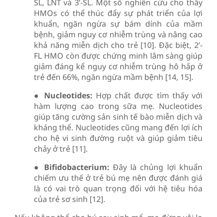
SL, LNT và 3’-SL. Một số nghiên cứu cho thấy
HMOs có thể thúc đẩy sự phát triển của lợi
khuẩn, ngăn ngừa sự bám dính của mầm
bệnh, giảm nguy cơ nhiễm trùng và nâng cao
khả năng miễn dịch cho trẻ [10]. Đặc biệt, 2’-
FL HMO còn được chứng minh lâm sàng giúp
giảm đáng kể nguy cơ nhiễm trùng hô hấp ở
trẻ đến 66%, ngăn ngừa mầm bệnh [14, 15].
●
Nucleotides:
Hợp chất được tìm thấy với
hàm lượng cao trong sữa mẹ. Nucleotides
giúp tăng cường sản sinh tế bào miễn dịch và
kháng thể. Nucleotides cũng mang đến lợi ích
cho hệ vi sinh đường ruột và giúp giảm tiêu
chảy ở trẻ [11].
●
Bifidobacterium:
Đây là chủng lợi khuẩn
chiếm ưu thế ở trẻ bú mẹ nên được đánh giá
là có vai trò quan trọng đối với hệ tiêu hóa
của trẻ sơ sinh [12].