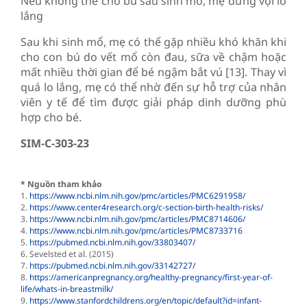
Nếu không thể cho bú sau sinh mổ, mẹ đừng vội lo
lắng
Sau khi sinh mổ, mẹ có thể gặp nhiều khó khăn khi
cho con bú do vết mổ còn đau, sữa về chậm hoặc
mất nhiều thời gian để bé ngậm bắt vú [13]. Thay vì
quá lo lắng, mẹ có thể nhờ đến sự hỗ trợ của nhân
viên y tế để tìm được giải pháp dinh dưỡng phù
hợp cho bé.
SIM-C-303-23
* Nguồn tham khảo
1.
https://www.ncbi.nlm.nih.gov/pmc/articles/PMC6291958/
2.
https://www.center4research.org/c-section-birth-health-risks/
3.
https://www.ncbi.nlm.nih.gov/pmc/articles/PMC8714606/
4.
https://www.ncbi.nlm.nih.gov/pmc/articles/PMC8733716
5.
https://pubmed.ncbi.nlm.nih.gov/33803407/
6. Sevelsted et al. (2015)
7.
https://pubmed.ncbi.nlm.nih.gov/33142727/
8.
https://americanpregnancy.org/healthy-pregnancy/first-year-of-
life/whats-in-breastmilk/
9.
https://www.stanfordchildrens.org/en/topic/default?id=infant-