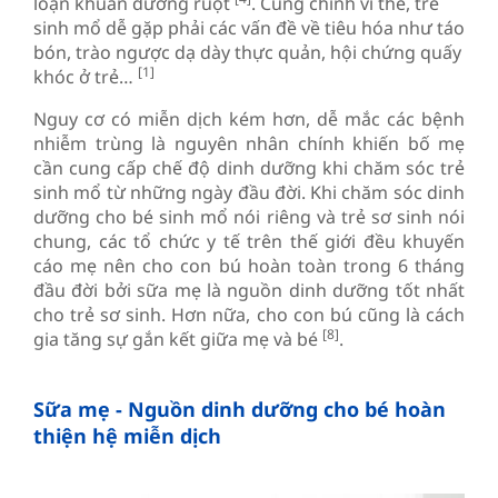
loạn khuẩn đường ruột
. Cũng chính vì thế, trẻ
sinh mổ dễ gặp phải các vấn đề về tiêu hóa như táo
bón, trào ngược dạ dày thực quản, hội chứng quấy
[1]
khóc ở trẻ…
Nguy cơ có miễn dịch kém hơn, dễ mắc các bệnh
nhiễm trùng là nguyên nhân chính khiến bố mẹ
cần cung cấp chế độ dinh dưỡng khi chăm sóc trẻ
sinh mổ từ những ngày đầu đời. Khi chăm sóc dinh
dưỡng cho bé sinh mổ nói riêng và trẻ sơ sinh nói
chung, các tổ chức y tế trên thế giới đều khuyến
cáo mẹ nên cho con bú hoàn toàn trong 6 tháng
đầu đời bởi sữa mẹ là nguồn dinh dưỡng tốt nhất
cho trẻ sơ sinh. Hơn nữa, cho con bú cũng là cách
[8]
gia tăng sự gắn kết giữa mẹ và bé
.
Sữa mẹ - Nguồn dinh dưỡng cho bé hoàn
thiện hệ miễn dịch