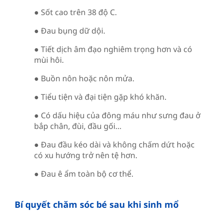
● Sốt cao trên 38 độ C.
● Đau bụng dữ dội.
● Tiết dịch âm đạo nghiêm trọng hơn và có
mùi hôi.
● Buồn nôn hoặc nôn mửa.
● Tiểu tiện và đại tiện gặp khó khăn.
● Có dấu hiệu của đông máu như sưng đau ở
bắp chân, đùi, đầu gối…
● Đau đầu kéo dài và không chấm dứt hoặc
có xu hướng trở nên tệ hơn.
● Đau ê ẩm toàn bộ cơ thể.
Bí quyết chăm sóc bé sau khi sinh mổ