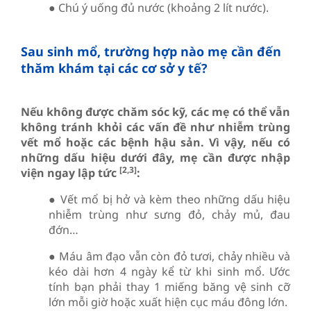
● Chú ý uống đủ nước (khoảng 2 lít nước).
Sau sinh mổ, trường hợp nào mẹ cần đến
thăm khám tại các cơ sở y tế?
Nếu không được chăm sóc kỹ, các mẹ có thể vẫn
không tránh khỏi các vấn đề như nhiễm trùng
vết mổ hoặc các bệnh hậu sản. Vì vậy, nếu có
những dấu hiệu dưới đây, mẹ cần được nhập
[2,3]
viện ngay lập tức
:
● Vết mổ bị hở và kèm theo những dấu hiệu
nhiễm trùng như sưng đỏ, chảy mủ, đau
đớn…
● Máu âm đạo vẫn còn đỏ tươi, chảy nhiều và
kéo dài hơn 4 ngày kể từ khi sinh mổ. Ước
tính bạn phải thay 1 miếng băng vệ sinh cỡ
lớn mỗi giờ hoặc xuất hiện cục máu đông lớn.