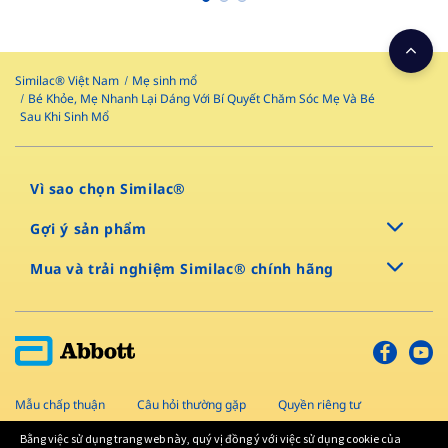
Similac® Việt Nam
Mẹ sinh mổ
Bé Khỏe, Mẹ Nhanh Lại Dáng Với Bí Quyết Chăm Sóc Mẹ Và Bé
Sau Khi Sinh Mổ
Vì sao chọn Similac®
Gợi ý sản phẩm
Mua và trải nghiệm Similac® chính hãng
Mẫu chấp thuận
Câu hỏi thường gặp
Quyền riêng tư
Sơ đồ trang
Điều khoản và điều kiện
Liên hệ
Bằng việc sử dụng trang web này, quý vị đồng ý với việc sử dụng cookie của