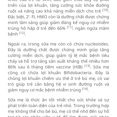
triển của lợi khuẩn, tăng cường sức khỏe đường
[10]
ruột và nâng cao khả năng miễn dịch cho trẻ
.
Đặc biệt, 2’- FL HMO còn là dưỡng chất được chứng
minh lâm sàng giúp giảm đáng kể nguy cơ nhiễm
[11]
trùng hô hấp ở trẻ đến 66%
, ngăn ngừa mầm
[12]
bệnh
.
Ngoài ra, trong sữa mẹ còn có chứa nucleotides.
Đây là dưỡng chất được chứng minh giúp tăng
cường miễn dịch, giúp giảm tỷ lệ mắc bệnh tiêu
chảy và hỗ trợ tăng sản xuất kháng thể nhiều hơn
[13]
86% sau 6 tháng tiêm vaccine (HIB)
. Sữa mẹ
cũng có chứa lợi khuẩn Bifidobacteria. Đây là
chủng lợi khuẩn chiếm ưu thế ở trẻ bú mẹ, có vai
trò giúp trẻ cân bằng hệ vi sinh đường ruột và
[14]
giảm nguy cơ mắc bệnh nhiễm trùng
.
Sữa mẹ là thức ăn tốt nhất cho sức khỏe và sự
phát triển toàn diện của trẻ nhỏ. Trong trường hợp
mẹ không thể cho bé bú, mẹ có thể nhờ đến sự hỗ
trợ từ các nhân viên y tế để tìm được giải pháp