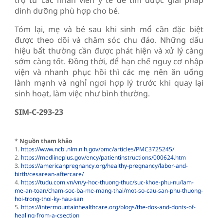
dinh dưỡng phù hợp cho bé.
Tóm lại, mẹ và bé sau khi sinh mổ cần đặc biệt
được theo dõi và chăm sóc chu đáo. Những dấu
hiệu bất thường cần được phát hiện và xử lý càng
sớm càng tốt. Đồng thời, để hạn chế nguy cơ nhập
viện và nhanh phục hồi thì các mẹ nên ăn uống
lành mạnh và nghỉ ngơi hợp lý trước khi quay lại
sinh hoạt, làm việc như bình thường.
SIM-C-293-23
* Nguồn tham khảo
1.
https://www.ncbi.nlm.nih.gov/pmc/articles/PMC3725245/
2.
https://medlineplus.gov/ency/patientinstructions/000624.htm
3.
https://americanpregnancy.org/healthy-pregnancy/labor-and-
birth/cesarean-aftercare/
4.
https://tudu.com.vn/vn/y-hoc-thuong-thuc/suc-khoe-phu-nu/lam-
me-an-toan/cham-soc-ba-me-mang-thai/mot-so-cau-san-phu-thuong-
hoi-trong-thoi-ky-hau-san
5.
https://intermountainhealthcare.org/blogs/the-dos-and-donts-of-
healing-from-a-csection