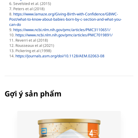
6. Sevelsted et al. (2015)
7. Peters et al (2018)
8.
https://www.lamaze.org/Giving-Birth-with-Confidence/GBWC-
Post/what-to-know-about-babies-born-by-c-section-and-what-you-
can-do
9.
https://www.ncbi.nlm.nih.gov/pmc/articles/PMC3110651/
10.
https://www.ncbi.nlm.nih.gov/pmc/articles/PMC7019891/
11. Reverri et al (2018)
12. Rousseaux et al (2021)
13. Pickering et al (1998)
14.
https://journals.asm.org/doi/10.1128/AEM.02063-08
Gợi ý sản phẩm