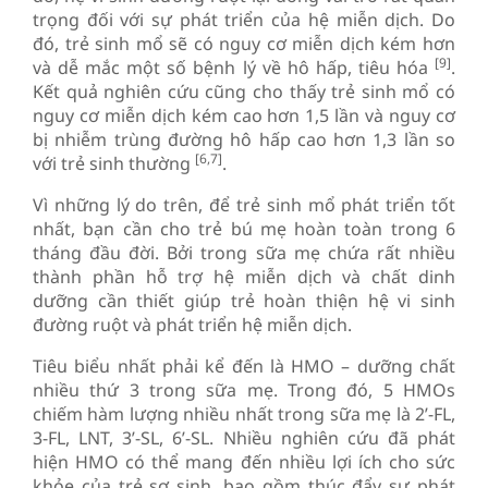
trọng đối với sự phát triển của hệ miễn dịch. Do
đó, trẻ sinh mổ sẽ có nguy cơ miễn dịch kém hơn
[9]
và dễ mắc một số bệnh lý về hô hấp, tiêu hóa
.
Kết quả nghiên cứu cũng cho thấy trẻ sinh mổ có
nguy cơ miễn dịch kém cao hơn 1,5 lần và nguy cơ
bị nhiễm trùng đường hô hấp cao hơn 1,3 lần so
[6,7]
với trẻ sinh thường
.
Vì những lý do trên, để trẻ sinh mổ phát triển tốt
nhất, bạn cần cho trẻ bú mẹ hoàn toàn trong 6
tháng đầu đời. Bởi trong sữa mẹ chứa rất nhiều
thành phần hỗ trợ hệ miễn dịch và chất dinh
dưỡng cần thiết giúp trẻ hoàn thiện hệ vi sinh
đường ruột và phát triển hệ miễn dịch.
Tiêu biểu nhất phải kể đến là HMO – dưỡng chất
nhiều thứ 3 trong sữa mẹ. Trong đó, 5 HMOs
chiếm hàm lượng nhiều nhất trong sữa mẹ là 2’-FL,
3-FL, LNT, 3’-SL, 6’-SL. Nhiều nghiên cứu đã phát
hiện HMO có thể mang đến nhiều lợi ích cho sức
khỏe của trẻ sơ sinh, bao gồm thúc đẩy sự phát