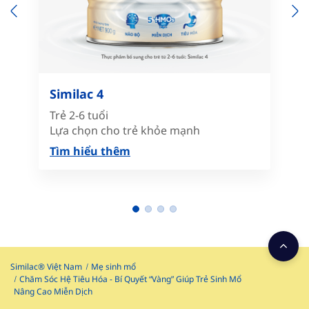
Previous
N
Similac 4
Trẻ 2-6 tuổi
Lựa chọn cho trẻ khỏe mạnh
Tìm hiểu thêm
Similac® Việt Nam
Mẹ sinh mổ
Chăm Sóc Hệ Tiêu Hóa - Bí Quyết “Vàng” Giúp Trẻ Sinh Mổ
Nâng Cao Miễn Dịch