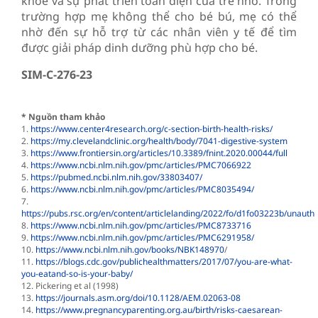
khỏe và sự phát triển toàn diện của trẻ nhỏ. Trong
trường hợp mẹ không thể cho bé bú, mẹ có thể
nhờ đến sự hỗ trợ từ các nhân viên y tế để tìm
được giải pháp dinh dưỡng phù hợp cho bé.
SIM-C-276-23
* Nguồn tham khảo
1.
https://www.center4research.org/c-section-birth-health-risks/
2.
https://my.clevelandclinic.org/health/body/7041-digestive-system
3.
https://www.frontiersin.org/articles/10.3389/fnint.2020.00044/full
4.
https://www.ncbi.nlm.nih.gov/pmc/articles/PMC7066922
5.
https://pubmed.ncbi.nlm.nih.gov/33803407/
6.
https://www.ncbi.nlm.nih.gov/pmc/articles/PMC8035494/
7.
https://pubs.rsc.org/en/content/articlelanding/2022/fo/d1fo03223b/unauth
8.
https://www.ncbi.nlm.nih.gov/pmc/articles/PMC8733716
9.
https://www.ncbi.nlm.nih.gov/pmc/articles/PMC6291958
/
10.
https://www.ncbi.nlm.nih.gov/books/NBK148970
/
11.
https://blogs.cdc.gov/publichealthmatters/2017/07/you-are-what-
you-eatand-so-is-your-baby/
12. Pickering et al (1998)
13.
https://journals.asm.org/doi/10.1128/AEM.02063-08
14.
https://www.pregnancyparenting.org.au/birth/risks-caesarean-