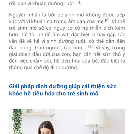
[8]
rối loạn vi khuẩn đường ruột
.
Nguyên nhân là bởi bé sinh mổ không được tiếp
[8]
xúc với vi khuẩn có trong âm đạo của mẹ
. Vì thế
trẻ sinh mổ sẽ có nguy cơ có hệ miễn dịch kém
hơn. Từ đó, bé dễ ốm vặt, đặc biệt là hay gặp các
vấn đề về hệ vi sinh đường ruột, có thể dẫn đến
[9]
đau bụng, trào ngược, táo bón…
. Vì vậy, trong
giai đoạn đầu đời của con, bạn cần hết sức chú ý
đến việc chăm sóc hệ tiêu hóa của bé, đặc biệt là
thông qua chế độ dinh dưỡng.
Giải pháp dinh dưỡng giúp cải thiện sức
khỏe hệ tiêu hóa cho trẻ sinh mổ