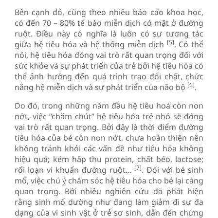
Bên cạnh đó, cũng theo nhiều báo cáo khoa học,
có đến 70 – 80% tế bào miễn dịch có mặt ở đường
ruột. Điều này có nghĩa là luôn có sự tương tác
[5]
giữa hệ tiêu hóa và hệ thống miễn dịch
. Có thể
nói, hệ tiêu hóa đóng vai trò rất quan trọng đối với
sức khỏe và sự phát triển của trẻ bởi hệ tiêu hóa có
thể ảnh hưởng đến quá trình trao đổi chất, chức
[6]
năng hệ miễn dịch và sự phát triển của não bộ
.
Do đó, trong những năm đầu hệ tiêu hoá còn non
nớt, việc “chăm chút” hệ tiêu hóa trẻ nhỏ sẽ đóng
vai trò rất quan trọng. Bởi đây là thời điểm đường
tiêu hóa của bé còn non nớt, chưa hoàn thiện nên
không tránh khỏi các vấn đề như tiêu hóa không
hiệu quả; kém hấp thu protein, chất béo, lactose;
[7]
rối loạn vi khuẩn đường ruột…
. Đối với bé sinh
mổ, việc chú ý chăm sóc hệ tiêu hóa cho bé lại càng
quan trọng. Bởi nhiều nghiên cứu đã phát hiện
rằng sinh mổ dường như đang làm giảm đi sự đa
dạng của vi sinh vật ở trẻ sơ sinh, dẫn đến chứng