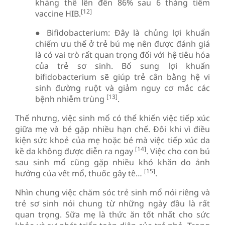
kháng thể lên đến 86% sau 6 tháng tiêm
[12]
vaccine HIB.
● Bifidobacterium: Đây là chủng lợi khuẩn
chiếm ưu thế ở trẻ bú mẹ nên được đánh giá
là có vai trò rất quan trọng đối với hệ tiêu hóa
của trẻ sơ sinh. Bổ sung lợi khuẩn
bifidobacterium sẽ giúp trẻ cân bằng hệ vi
sinh đường ruột và giảm nguy cơ mắc các
[13]
bệnh nhiễm trùng
.
Thế nhưng, việc sinh mổ có thể khiến việc tiếp xúc
giữa mẹ và bé gặp nhiều hạn chế. Đôi khi vì điều
kiện sức khoẻ của mẹ hoặc bé mà việc tiếp xúc da
[14]
kề da không được diễn ra ngay
. Việc cho con bú
sau sinh mổ cũng gặp nhiều khó khăn do ảnh
[15]
hưởng của vết mổ, thuốc gây tê…
.
Nhìn chung việc chăm sóc trẻ sinh mổ nói riêng và
trẻ sơ sinh nói chung từ những ngày đầu là rất
quan trọng. Sữa mẹ là thức ăn tốt nhất cho sức