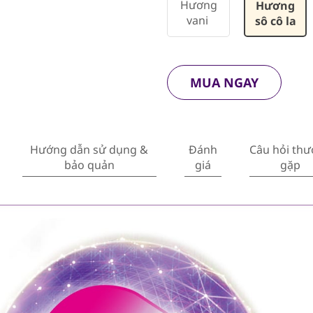
Hương
Hương
vani
sô cô la
MUA NGAY
Hướng dẫn sử dụng &
Đánh
Câu hỏi th
bảo quản
giá
gặp