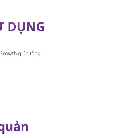
Ử DỤNG
 Growth giúp tăng
 quản