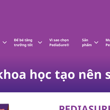
Để bé tăng
Vì sao chọn
Sản
Mu
trưởng tốt​
PediaSure®
phẩm
Pe
hoa học tạo nên s
PEDIASUR