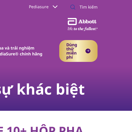
Pediasure
Dùng
a và trải nghiệm
thử
miễn
diaSure® chính hãng
phí​
ự khác biệt
E 10+ HỘP PHA