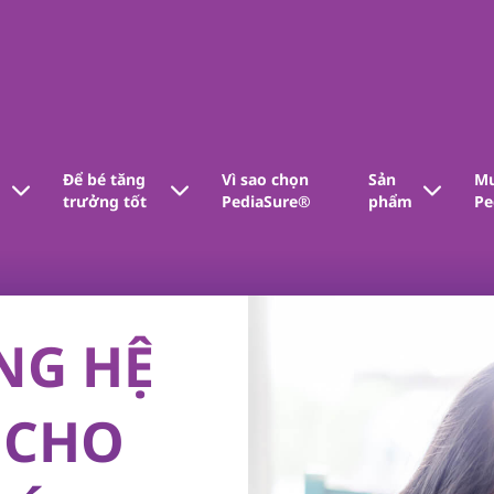
Để bé tăng
Vì sao chọn
Sản
Mu
trưởng tốt​
PediaSure®
phẩm
Pe
NG HỆ
 CHO