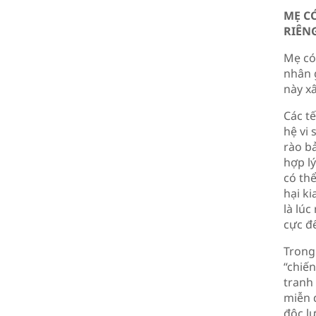
MẸ C
RIÊN
Mẹ có 
nhân 
này x
Các t
hệ vi
rào b
hợp lý
có thể
hại ki
là lú
cực đ
Trong 
“chiế
tranh 
miễn d
độc lự