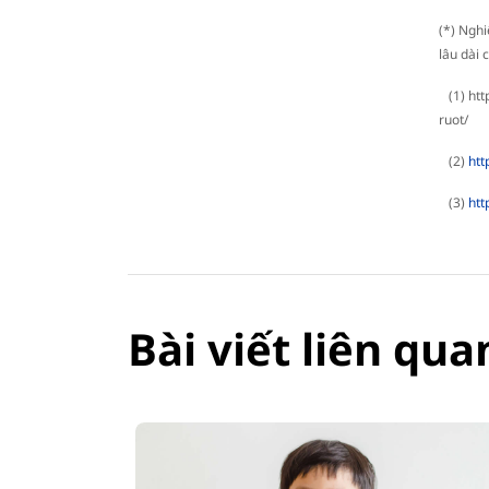
(*) Nghi
lâu dài 
(1) htt
ruot/
(2)
htt
(3)
htt
Bài viết liên qua