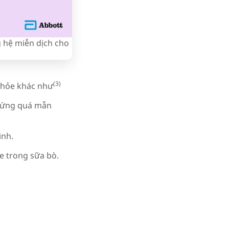
g hệ miễn dịch cho
(3)
 khỏe khác như
chứng quá mẫn
inh.
se trong sữa bò.