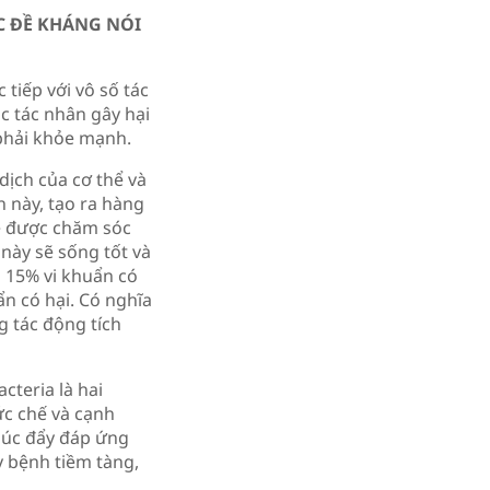
C ĐỀ KHÁNG NÓI
 tiếp với vô số tác
c tác nhân gây hại
 phải khỏe mạnh.
dịch của cơ thể và
h này, tạo ra hàng
bé được chăm sóc
 này sẽ sống tốt và
i 15% vi khuẩn có
ẩn có hại. Có nghĩa
g tác động tích
cteria là hai
ức chế và cạnh
thúc đẩy đáp ứng
y bệnh tiềm tàng,