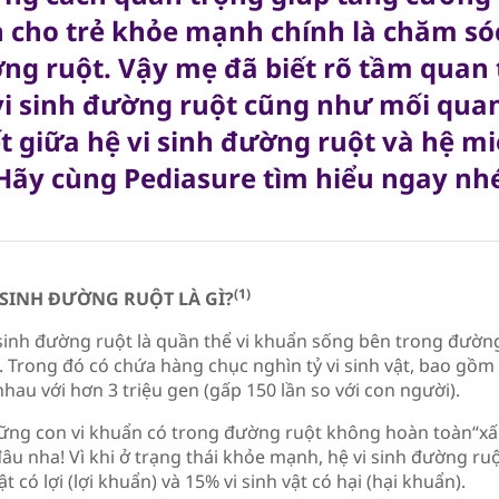
h cho trẻ khỏe mạnh chính là chăm sóc
ng ruột. Vậy mẹ đã biết rõ tầm quan 
vi sinh đường ruột cũng như mối qua
ết giữa hệ vi sinh đường ruột và hệ mi
 Hãy cùng Pediasure tìm hiểu ngay nh
(1)
 SINH ĐƯỜNG RUỘT LÀ GÌ?
 sinh đường ruột là quần thể vi khuẩn sống bên trong đườn
. Trong đó có chứa hàng chục nghìn tỷ vi sinh vật, bao gồm 
hau với hơn 3 triệu gen (gấp 150 lần so với con người).
ững con vi khuẩn có trong đường ruột không hoàn toàn“xấ
đâu nha! Vì khi ở trạng thái khỏe mạnh, hệ vi sinh đường r
ật có lợi (lợi khuẩn) và 15% vi sinh vật có hại (hại khuẩn).