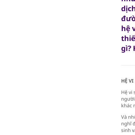
dịc
đườ
hệ 
thi
gì?
HỆ VI
Hệ vi
người
khác n
Và nh
nghĩ 
sinh v