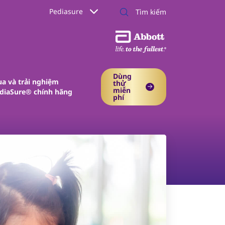
Pediasure
Dùng
a và trải nghiệm
thử
miễn
diaSure® chính hãng
phí​