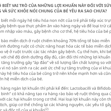
Ó BIẾT VAI TRÒ CỦA NHỮNG LỢI KHUẨN NÀY ĐỐI VỚI SỨ
G VÀ SỨC KHỎE NÓI CHUNG CỦA BÉ YÊU RA SAO CHƯA?
biết mỗi ngày hệ tiêu hóa non nớt của trẻ phải tiếp xúc trực
gây bệnh qua thực phẩm ăn vào hàng ngày và để loại trừ cá
âm nhập vào máu, gây bệnh cho cơ thể, hệ tiêu hóa của bé
ế bào miễn dịch ở ruột chiếm khoảng 70% tổng tế bào miễn 
 sinh đường ruột có chức năng hoạt hóa các tế bào miễn dịc
ảo vệ ở ruột trước các tác nhân gây bệnh. Cụ thể hơn, khi 
 với chế độ dinh dưỡng đầy đủ, cân đối thì những lợi khuẩn
 tăng trưởng gây “áp đảo” về số lượng lẫn chất lượng so vớ
a vì nó sản sinh ra các axit ức chế sự tăng trưởng của vi khu
c này hệ tiêu hóa của bé cũng trở nên khỏe mạnh hơn và cũn
ến hệ miễn dịch của bé.
hàng ngàn lợi khuẩn thì phải kể đến: Lactobacilli và Bifidoba
n binh” có khả năng tạo ra hàng rào bảo vệ ruột thông qua 
với các hại khuẩn trong cơ thể. Hai loại lợi khuẩn này còn 
ịch, giúp cơ thể chống lại các kháng nguyên, các yếu tố gâ
(2)
c và độc tố của vi khuẩn
.