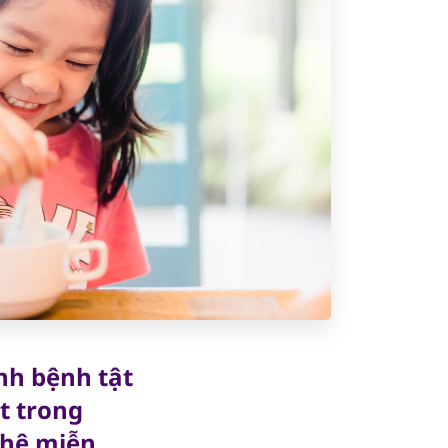
nh bệnh tật
t trong
 hệ miễn