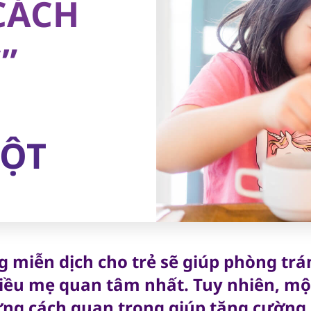
CÁCH
”
ỘT
g miễn dịch cho trẻ sẽ giúp phòng trá
điều mẹ quan tâm nhất. Tuy nhiên, mộ
ng cách quan trọng giúp tăng cường