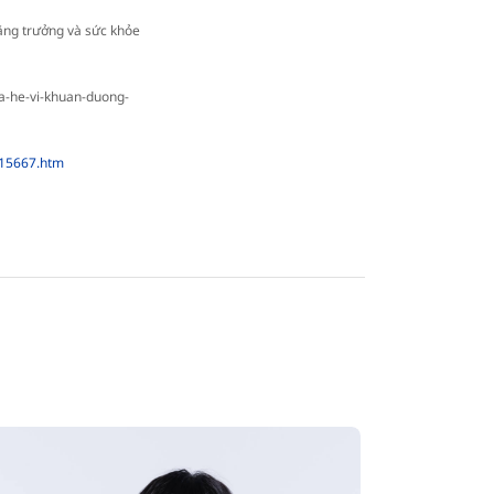
tăng trưởng và sức khỏe
ua-he-vi-khuan-duong-
n115667.htm