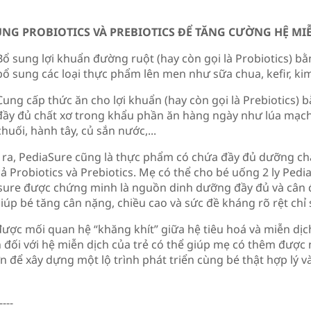
UNG PROBIOTICS VÀ PREBIOTICS ĐỂ TĂNG CƯỜNG HỆ MI
Bổ sung lợi khuẩn đường ruột (hay còn gọi là Probiotics) bằ
bổ sung các loại thực phẩm lên men như sữa chua, kefir, kim c
Cung cấp thức ăn cho lợi khuẩn (hay còn gọi là Prebiotics) 
đầy đủ chất xơ trong khẩu phần ăn hàng ngày như lúa mạch
chuối, hành tây, củ sắn nước,...
 ra, PediaSure cũng là thực phẩm có chứa đầy đủ dưỡng chấ
ả Probiotics và Prebiotics. Mẹ có thể cho bé uống 2 ly Pedi
sure được chứng minh là nguồn dinh dưỡng đầy đủ và cân 
iúp bé tăng cân nặng, chiều cao và sức đề kháng rõ rệt chỉ
ược mối quan hệ “khăng khít” giữa hệ tiêu hoá và miễn dịch,
 đối với hệ miễn dịch của trẻ có thể giúp mẹ có thêm được
 để xây dựng một lộ trình phát triển cùng bé thật hợp lý v
----