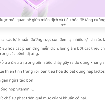
được mối quan hệ giữa miễn dịch và tiêu hóa để tăng cườn
trẻ ​
ra, các lợi khuẩn đường ruột còn đem lại nhiều lợi ích sức
Điều hòa các phản ứng miễn dịch, làm giảm bớt các triệu 
trong các bệnh dị ứng.
Hỗ trợ điều trị trong bệnh tiêu chảy gây ra do dùng kháng s
Cải thiện tình trạng rối loạn tiêu hóa do bất dung nạp lacto
Ngăn ngừa táo bón
Tổng hợp vitamin K.
Ức chế sự phát triển quá mức của vi khuẩn có hại.