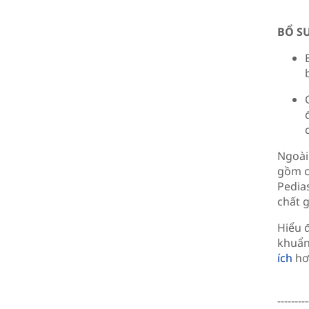
BỔ S
Ngoài
gồm c
Pedia
chất g
Hiểu đ
khuẩn
ích
hơn
---------