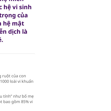
 hệ vi sinh
trọng của
n hệ mật
ễn dịch là
é.
g ruột của con
1000 loài vi khuẩn
u tính” như bố mẹ
uột bao gồm 85% vi