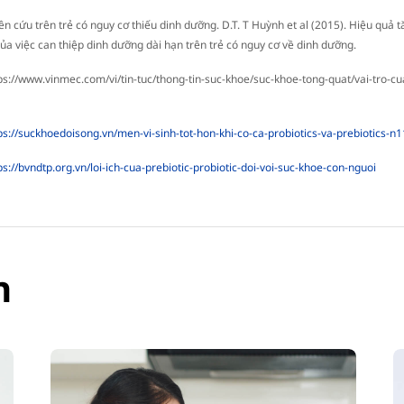
ên cứu trên trẻ có nguy cơ thiếu dinh dưỡng. D.T. T Huỳnh et al (2015). Hiệu quả 
của việc can thiệp dinh dưỡng dài hạn trên trẻ có nguy cơ về dinh dưỡng.
ps://www.vinmec.com/vi/tin-tuc/thong-tin-suc-khoe/suc-khoe-tong-quat/vai-tro-c
ps://suckhoedoisong.vn/men-vi-sinh-tot-hon-khi-co-ca-probiotics-va-prebiotics-
ps://bvndtp.org.vn/loi-ich-cua-prebiotic-probiotic-doi-voi-suc-khoe-con-nguoi
n