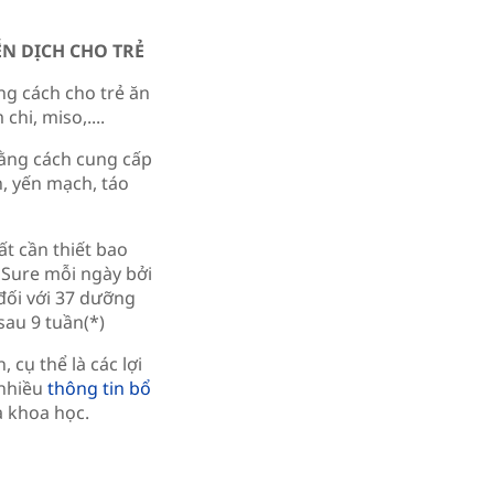
ỄN DỊCH CHO TRẺ
ng cách cho trẻ ăn
hi, miso,....
bằng cách cung cấp
, yến mạch, táo
t cần thiết bao
aSure mỗi ngày bởi
đối với 37 dưỡng
 sau 9 tuần(*)
 cụ thể là các lợi
 nhiều
thông tin bổ
à khoa học.