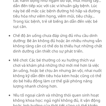
các hành động như ngậm đồ vật, mút móng tay...
dẫn đến tiếp xúc với các vi khuẩn gây bệnh. Lúc
này bé dễ mắc các bệnh đường hô hấp và đường
tiêu hóa như viêm họng, viêm mũi, tiêu chảy...
Trong lúc bệnh, trẻ sẽ biếng ăn dẫn đến việc bé
sụt cân.
Chế độ ăn uống chưa đáp ứng đủ nhu cầu dinh
dưỡng: Bé ăn không đủ hoặc ăn nhiều nhưng vẫn
không tăng cân có thể do bị thiếu hụt những chất
dinh dưỡng cần thiết cho sự phát triển.
Mê chơi: Các bé thường có xu hướng thích vui
chơi và khám phá những thứ mới mẻ hơn là việc
ăn uống, hoặc bé chịu ăn nhưng ăn vội, nhai nuốt
không kỹ dẫn đến tiêu hóa kém hoặc cũng có thể
do bé hiếu động làm cơ thể giải phóng năng
lượng nhanh chóng hơn.
Yếu tố ngoại cảnh và những thói quen sinh hoạt
không khoa học: ngủ nghỉ không đủ, ít vận động
hoặc ảnh hưởng của thời tiết cũng có thể khiến