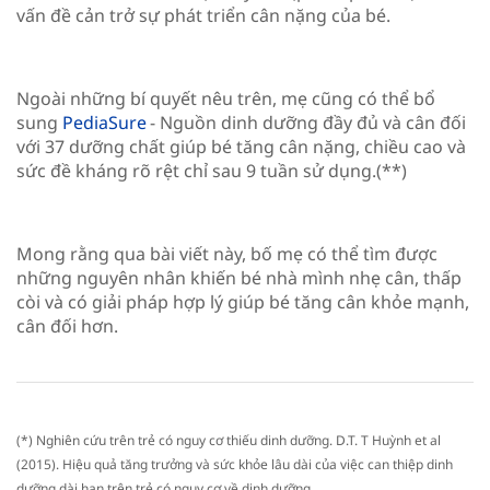
vấn đề cản trở sự phát triển cân nặng của bé.
Ngoài những bí quyết nêu trên, mẹ cũng có thể bổ
sung
PediaSure
- Nguồn dinh dưỡng đầy đủ và cân đối
với 37 dưỡng chất giúp bé tăng cân nặng, chiều cao và
sức đề kháng rõ rệt chỉ sau 9 tuần sử dụng.(**)
Mong rằng qua bài viết này, bố mẹ có thể tìm được
những nguyên nhân khiến bé nhà mình nhẹ cân, thấp
còi và có giải pháp hợp lý giúp bé tăng cân khỏe mạnh,
cân đối hơn.
(*) Nghiên cứu trên trẻ có nguy cơ thiếu dinh dưỡng. D.T. T Huỳnh et al
(2015). Hiệu quả tăng trưởng và sức khỏe lâu dài của việc can thiệp dinh
dưỡng dài hạn trên trẻ có nguy cơ về dinh dưỡng.