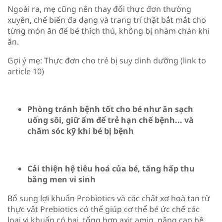
Ngoài ra, mẹ cũng nên thay đổi thực đơn thường
xuyên, chế biến đa dạng và trang trí thật bắt mắt cho
từng món ăn để bé thích thú, không bị nhàm chán khi
ăn.
Gợi ý mẹ: Thực đơn cho trẻ bị suy dinh dưỡng (link to
article 10)
Phòng tránh bệnh tốt cho bé như ăn sạch
uống sôi, giữ ấm để trẻ hạn chế bệnh... và
chăm sóc kỹ khi bé bị bệnh
Cải thiện hệ tiêu hoá của bé, tăng hấp thu
bằng men vi sinh
Bổ sung lợi khuẩn Probiotics và các chất xơ hoà tan từ
thực vật Prebiotics có thể giúp cơ thể bé ức chế các
loại vi khuẩn có hại, tổng hợp axit amin, nâng cao hệ