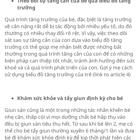
Theo dõi sự tăng cân của bé qua biểu đồ tăng
trưởng
Quá trình tăng trưởng của bé, đặc biệt là tăng trưởng
về cân nặng rất dễ bị tác động bởi nhiều yếu tố, do đó
thường có nhiều thay đổi rõ rệt. Vì vậy, việc theo dõi
sát sao sự tăng cân của con dựa vào biểu đồ tăng
trưởng có thể giúp mẹ nhận biết được những bất
thường trong quá trình tăng cân của con để có những
biện pháp can thiệp tốt nhất, tránh ảnh hưởng đến sức
khoẻ và cả quá trình phát triển của con. Gợi ý mẹ cách
sử dụng biểu đồ tăng trưởng của trẻ (link to article 4)
Khám sức khỏe và tẩy giun định kỳ cho bé
Giun sán cũng là một trong những tác nhân khiến bé
nhẹ cân, thấp còi vì mọi dưỡng chất bé hấp thụ vào
đều bị giun sán tiêu thụ hết. Từ sau khi bé lên 2, mẹ có
thể cho bé tẩy giun thường xuyên 6 tháng/1 lần và đưa
bé đi khám sức khỏe định kỳ để kịp thời phát hiện các