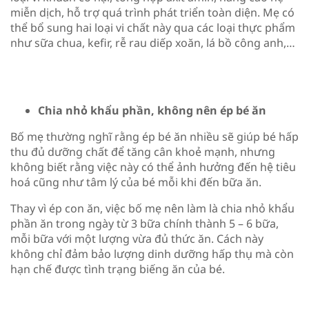
miễn dịch, hỗ trợ quá trình phát triển toàn diện. Mẹ có
thể bổ sung hai loại vi chất này qua các loại thực phẩm
như sữa chua, kefir, rễ rau diếp xoăn, lá bồ công anh,…
Chia nhỏ khẩu phần, không nên ép bé ăn
Bố mẹ thường nghĩ rằng ép bé ăn nhiều sẽ giúp bé hấp
thu đủ dưỡng chất để tăng cân khoẻ mạnh, nhưng
không biết rằng việc này có thể ảnh hưởng đến hệ tiêu
hoá cũng như tâm lý của bé mỗi khi đến bữa ăn.
Thay vì ép con ăn, việc bố mẹ nên làm là chia nhỏ khẩu
phần ăn trong ngày từ 3 bữa chính thành 5 – 6 bữa,
mỗi bữa với một lượng vừa đủ thức ăn. Cách này
không chỉ đảm bảo lượng dinh dưỡng hấp thụ mà còn
hạn chế được tình trạng biếng ăn của bé.