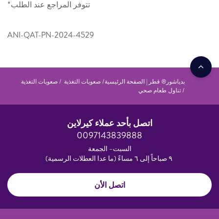
تتوفر المراجع عند الطلب*
ANI-QAT-PN-2024-4529
بدياشور® قطر | الصفحة الرئيسية
صعوبات التغذية
صعوبات التغذية
تناول طعام صحي
اتصل بأحد عملاء كيرلاين
0097143839888
السبت– الجمعة
٩ صباحاً إلى ٦ مساءً (ما عدا العطلات الرسمية)
اتصل الأن