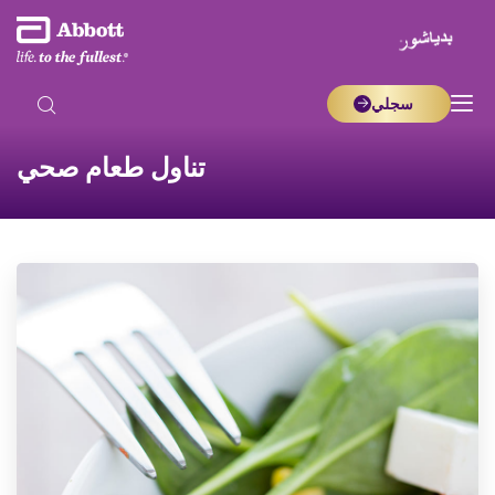
سجلي
تناول طعام صحي