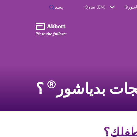
اشور®
Qatar (EN)
®
جات بدياشور
؟
فلكِ؟