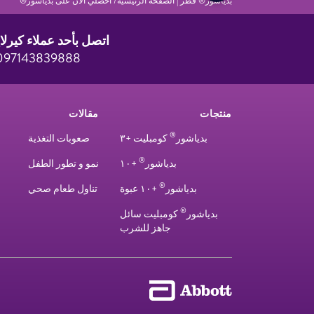
بدياشور® قطر | الصفحة الرئيسية
احصلي الآن على بدياشور®
اتصل بأحد عملاء كيرلا
097143839888
منتجات
مقالات
®
بدياشور
كومبليت +٣
صعوبات التغذية
®
بدياشور
+١٠
نمو و تطور الطفل
®
بدياشور
+١٠ عبوة
تناول طعام صحي
®
بدياشور
كومبليت سائل
جاهز للشرب