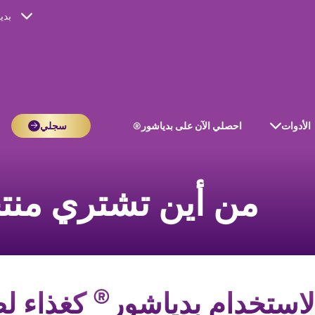
بدي
الأدوات
احصلي الآن على بدياشور®
سجلي
من أين تشتري منت
®
استخدام بدياشور
كغذاء لط