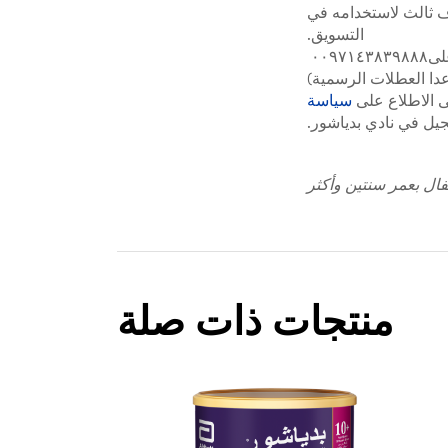
ف ثالث لاستخدامه في
التسويق.
لإزالة إسمك من قائمتنا البريدية أو طلب نسخة من هذه المعلومات، يرجى الاتصال على٠٠٩٧١٤٣٨٣٩٨٨٨
 الاطلاع على
سياسة
يل في نادي بدياشور.
طفال بعمر سنتين وأكثر
منتجات ذات صلة