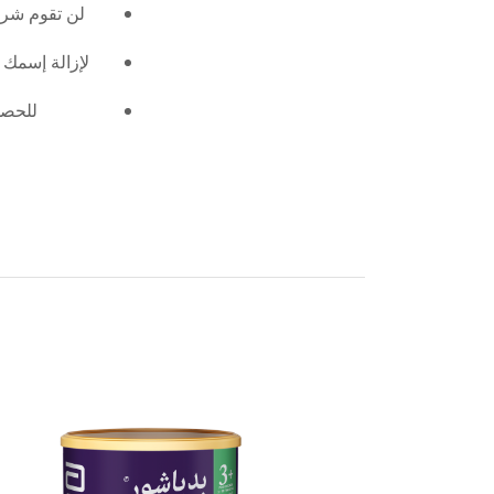
لن تقوم شرك
للحصو