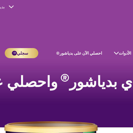
بدي
الأدوات
احصلي الآن على بدياشور®
سجلي
®
ي بدياشور
واحصلي عل