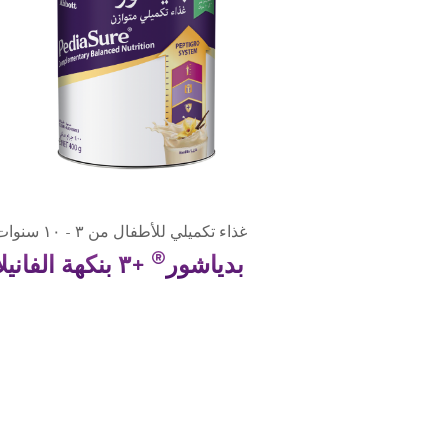
غذاء تكميلي للأطفال من ٣ - ١٠ سنوات
®
بدياشور
+٣ بنكهة الفانيلا