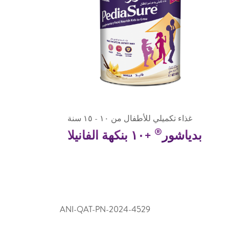
غذاء تكميلي للأطفال من ١٠ - ١٥ سنة
®
بدياشور
+١٠ بنكهة الفانيلا
ANI-QAT-PN-2024-4529