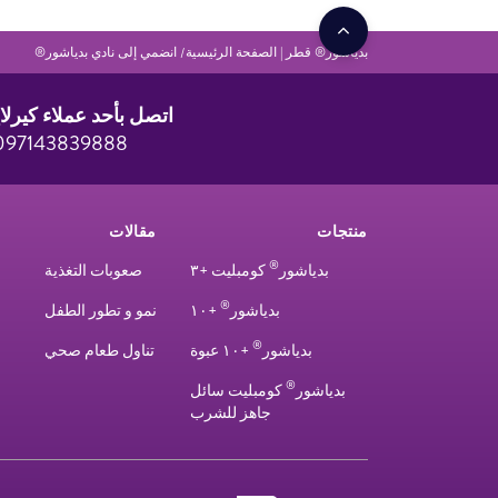
بدياشور® قطر | الصفحة الرئيسية
انضمي إلى نادي بدياشور®
اتصل بأحد عملاء كيرلا
097143839888
منتجات
مقالات
®
بدياشور
كومبليت +٣
صعوبات التغذية
®
بدياشور
+١٠
نمو و تطور الطفل
®
بدياشور
+١٠ عبوة
تناول طعام صحي
®
بدياشور
كومبليت سائل
جاهز للشرب