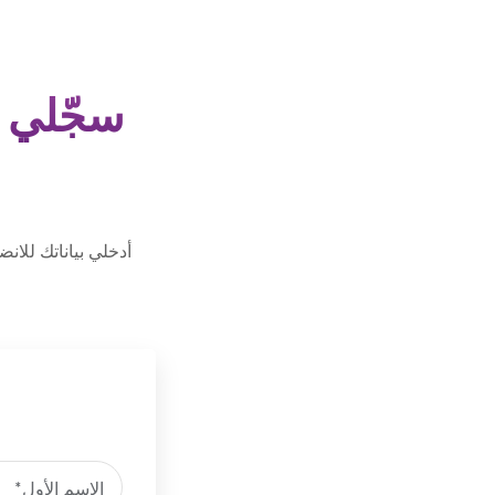
سجّلي ب
أدخلي بياناتك للان