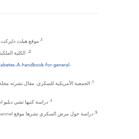
1.
موقع هيلث دايركت . اختبار ال
2.
الكلية الملكية الأ
abetes-A-handbook-for-general-
3.
4.
دراسة كتبها تشي دبليو اس اس وآخرون ونشرتها مجلة Res Care
5.
دراسة حول مرض السكري نشرها موقع Better Health Channel ومتوفرة على: