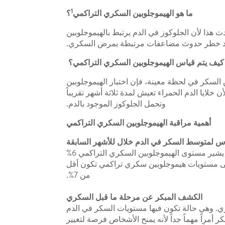
1
ما هو الهيموجلوبين السكري التراكمي
؟
لدم. يحدث هذا لأن الجلوكوز في الدم يرتبط بالهيموجلوبين
 زاد خطر حدوث مضاعفات مرتبطة بمرض السكري.
كيف يتم قياس الهيموجلوبين السكري التراكمي؟
لسكر في لحظة معينة، فإن اختبار الهيموجلوبين
ايا الدم الحمراء تعيش لمدة ثلاثة أشهر تقريباً
وتحمل الجلوكوز الموجود بالدم.
أهمية مراقبة الهيموجلوبين السكري التراكمي
اس لمتوسط السكر في الدم خلال للأشهر السابقة
يقيس اختبار الهيموجلوبين السكري التراكمي نسبة جزيئات الهيموجلوبين في الدم التي تحتوي على السكر. فمثلاً، يشير مستوى الهيموجلوبين السكري التراكمي 6%
 على مستويات هيموجلوبين سكري تراكمي تكون أقل
من 7%.
الكشف المبكر عن مرحلة ما قبل السكري
ي. وهي حالة تكون فيها مستويات السكر في الدم
مراً مهماً جداً لأنه يمنح الأشخاص فرصة لتغيير