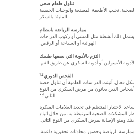
تناول طعام صحي
الصحية. تجنب الأطعمة المصنعة والوجبات الخفيفة
المليئة بالسكر
ممارسة الرياضة بانتظام
التمارين القوية كل أسبوع. يمكن أن يشمل ذلك أنشطة مثل المشي أو ركوب الدراجات
الهوائية أو السباحة أو الرقص.
التزم بالأدوية التي يصفها طبيبك
أدوية الأنسولين أو أدوية السكري عن طريق الفم.
1,2
الفحص الدوري
ل فعال. أثبتت الدراسات العلمية أن تناول حصة
ا يومياً يساعد في تقليل مستويات الهيموجلوبين السكري التراكمي خلال 6 أشهر للأشخاص الذين يعانون من مرض السكري من النوع
4
الثاني
.*
عد الاختبار المنتظم في تحديد العلامات المبكرة
المشكلات الصحية المرتبطة به. من خلال اتباع
ك ومنع الإصابة بمرض السكري من النوع الثاني.
مارسة الرياضة وحضور محادثات تحفيزية داعمة.