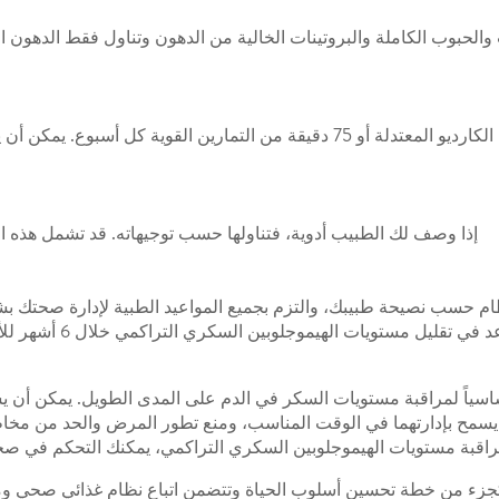
والحبوب الكاملة والبروتينات الخالية من الدهون وتناول فقط الدهون 
مارس ما لا يقل عن 150 دقيقة من تمارين الكارديو المعتدلة أو 75 دقيقة من 
إذا وصف لك الطبيب أدوية، فتناولها حسب توجيهاته. قد تشمل هذه ال
 حسب نصيحة طبيبك، والتزم بجميع المواعيد الطبية لإدارة صحتك بشك
إلى حصتين من جلوسيرن
اسياً لمراقبة مستويات السكر في الدم على المدى الطويل. يمكن أن يسا
ح بإدارتهما في الوقت المناسب، ومنع تطور المرض والحد من مخاطر 
قبة مستويات الهيموجلوبين السكري التراكمي، يمكنك التحكم في صحت
جزء من خطة تحسين أسلوب الحياة وتتضمن اتباع نظام غذائي صحي وم