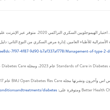
هيموجلوبين السكري التراكمي 2020. متوفر عبر الإنترنت على:
سترالية للأطباء العامين. إدارة مرض السكري من النوع الثاني: دليل للأطباء العامين. 2020. م
fee8dc-7f97-4f87-9d90-b7af337af778/Management-of-type-2-di
BMJ Open Diabetes  عام 2017، رقم المجلد (5)، ومعرف المقالة (e000384).
/conditionsandtreatments/diabetes