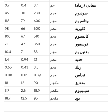
معادن (رماد)
جم
3.4
0.4
0.7
صوديوم
مجم
230
30
45
بوتاسيوم
مجم
600
79
118
كلوريد
مجم
500
66
98
كالسيوم
مجم
510
67
100
فوسفور
مجم
360
47
71
مغنيزيوم
مجم
53
7
10.4
حديد
مجم
7.1
0.94
1.4
زنك
مجم
3.3
0.43
0.65
نحاس
مجم
0.39
0.05
0.08
منغنيز
مكجم
90
12
18
سيلينيوم
مكجم
18.9
2.5
3.7
يود
مكجم
95
12.5
18.7