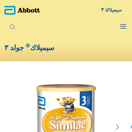
®
سيميلاك
جولد ٣
Next
Previous