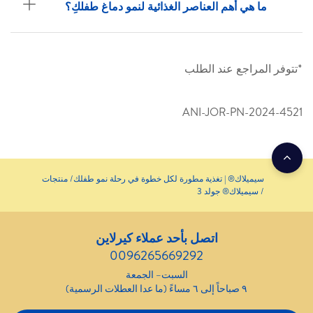
ما هي أهم العناصر الغذائية لنمو دماغ طفلكِ؟
*تتوفر المراجع عند الطلب
ANI-JOR-PN-2024-4521
سيميلاك® | تغذية مطورة لكل خطوة في رحلة نمو طفلك
منتجات
سيميلاك® جولد 3
اتصل بأحد عملاء كيرلاين
0096265669292
السبت– الجمعة
٩ صباحاً إلى ٦ مساءً (ما عدا العطلات الرسمية)