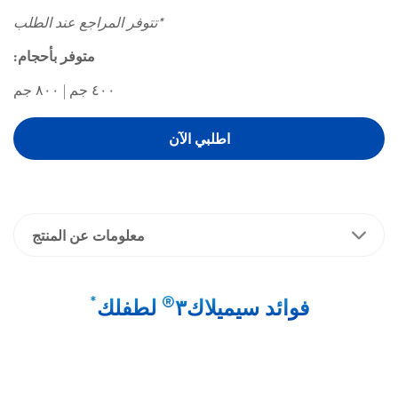
*تتوفر المراجع عند الطلب
متوفر بأحجام:
٤٠٠ جم | ٨٠٠ جم
اطلبي الآن
معلومات عن المنتج
*
®
فوائد سيميلاك٣
لطفلك