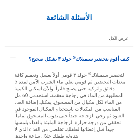
الأسئلة الشائعة
عرض الكل
®
كيف أقوم بتحضير سيميلاك
جولد ٣ بشكل صحيح؟
®
لتحضير سيميلاك
جولد ٣ قومي أولاً بغسل وتعقيم كافة
معدات التحضير. ثم قومي بغلي ماء الشرب الآمن لمدة 5
دقائق واتركيه حتى يصبح فاتراً. والآن اسكبي الكمية
المطلوبة من الماء في زجاجة معقمة، استخدمي 60 مل
من الماء لكل مكيال من المسحوق. يمكنكِ إضافة العدد
المناسب من المكيالات باستخدام المكيال الموجود في
العبوة ثم رجي الزجاجة جيداً حتى يذوب المسحوق تماماً.
تحققي من درجة حرارة الزجاجة المليئة بالغذاء بلمسها
جيداً قبل إعطائها لطفلكِ. تخلصي من الغذاء الذي لا
يتناوله طفلكِ خلال ساعة واحدة.