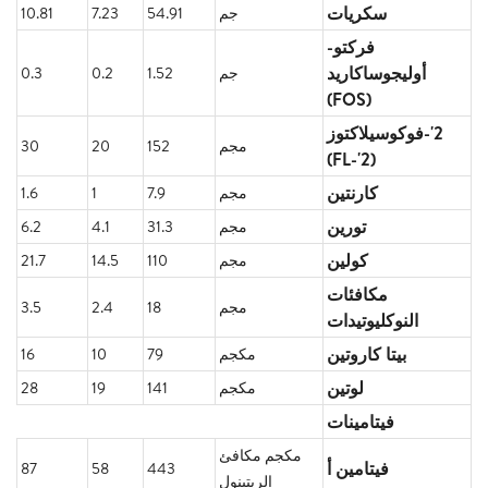
سكريات
جم
54.91
7.23
10.81
فركتو-
أوليجوساكاريد
جم
1.52
0.2
0.3
(FOS)
2'-فوكوسيلاكتوز
مجم
152
20
30
(2'-FL)
كارنتين
مجم
7.9
1
1.6
تورين
مجم
31.3
4.1
6.2
كولين
مجم
110
14.5
21.7
مكافئات
مجم
18
2.4
3.5
النوكليوتيدات
بيتا كاروتين
مكجم
79
10
16
لوتين
مكجم
141
19
28
فيتامينات
مكجم مكافئ
فيتامين أ
87
58
443
الريتينول