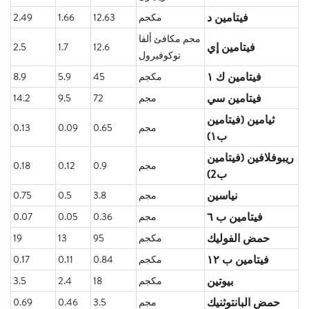
فيتامين د
مكجم
12.63
1.66
2.49
مجم مكافئ ألفا
فيتامين إي
2.5
1.7
12.6
توكوفيرول
فيتامين ك ١
مكجم
45
5.9
8.9
فيتامين سي
مجم
72
9.5
14.2
ثيامين (فيتامين
مجم
0.65
0.09
0.13
ب١)
ريبوفلافين (فيتامين
مجم
0.9
0.12
0.18
ب2)
نياسين
مجم
3.8
0.5
0.75
فيتامين ب ٦
مجم
0.36
0.05
0.07
حمض الفوليك
مكجم
95
13
19
فيتامين ب ١٢
مكجم
0.84
0.11
0.17
بيوتين
مكجم
18
2.4
3.5
حمض البانتوثنيك
مجم
3.5
0.46
0.69