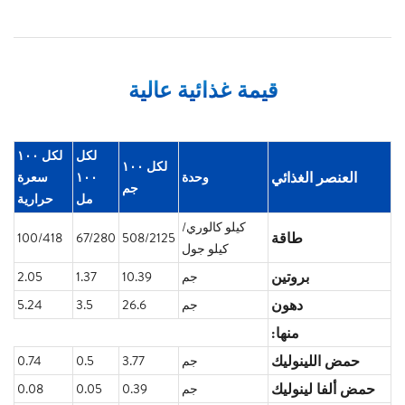
قيمة غذائية عالية
لكل
لكل ١٠٠
لكل ١٠٠
العنصر الغذائي
وحدة
١٠٠
سعرة
جم
مل
حرارية
كيلو كالوري/
طاقة
100/418
67/280
508/2125
كيلو جول
بروتين
جم
10.39
1.37
2.05
دهون
جم
26.6
3.5
5.24
منها:
حمض اللينوليك
جم
3.77
0.5
0.74
حمض ألفا لينوليك
جم
0.39
0.05
0.08