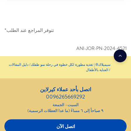
تتوفر المراجع عند الطلب*
ANI-JOR-PN-2024-4521
سيميلاك® | تغذية مطورة لكل خطوة في رحلة نمو طفلك
دليل المقالات
العناية بالأطفال
اتصل بأحد عملاء كيرلاين
0096265669292
السبت– الجمعة
٩ صباحاً إلى ٦ مساءً (ما عدا العطلات الرسمية)
اتصل الآن