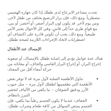
تحدث مشاعر الانزعاج لدى طفلك إذا كان جهازه الهضمي
مضطرباً. ومع ذلك، فإن براز الرضيع يختلف من طفل لآخر،
ومن يوم لآخر. قد يكون لون البراز أصفر، أو أخضر، أو بني،
مع قوام طري جداً إلى قاسٍ، وفي كل الأحوال يعتبر الأمر
طبيعياً. ومع ذلك، يجب أن تكوني قادرة على اكتشاف أي
اضطرابات لاتخاذ الإجراءات اللازمة لصحة طفلكِ.
الإمساك عند الأطفال
هناك عدة عوامل تؤدي إلى إصابة طفلكِ بالإمساك، أو صعوبة
إخراج البراز، أو إخراج البراز القاسي والجاف، أو معاناته من
حركة أمعاء أقل من المعتاد:
تناول الأطعمة الصلبة لأول مرة: قد لا توفر بعض
الأطعمة التي تطعمينها لطفلكِ لأول مرة — مثل حبوب
الأرز ودقيق الشوفان — ما يكفي من الألياف لتحفيز
التبرز بانتظام.
الجفاف: عندما لا يكون الجسم رطباً بما يكفي، فإن
الجسم يمتص السوائل من كافة طعام وشراب طفلكِ،