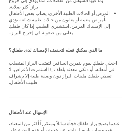
بما فيها السوائل من الفضلات، مما يؤدي إلى خروج
براز أكثر صلابة.
المرض أو الحالات الطبية الأخرى: يصاب بعض الأطفال
بأمراض معينة أو يعانون من حالات طبية شائعة تؤدي
إلى الإمساك المزمن. استشيري الطبيب إذا كان طفلكِ
يعاني من صعوبة في إخراج البراز..
ما الذي يمكنكِ فعله لتخفيف الإمساك لدى طفلكِ؟
اجعلي طفلكِ يقوم بتمرين الساقين لتفتيت البراز المتصلب
في أمعائه، أو دلكي معدته بلطف إذا استمرت الأعراض. لا
تعطي طفلك ملينات البراز دون وصفة طبية إلا بإشراف
طبيب الأطفال.
الإسهال عند الأطفال
عندما يصبح براز طفلكِ فجأة سائلاً ومتكرراً أكثر من المعتاد،
فهو مصاب بإسهال ناجم عن عدوى، أو عدم القدرة على