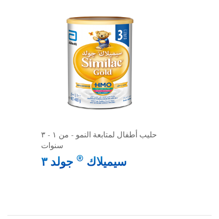
حليب أطفال لمتابعة النمو - من ١ - ٣
سنوات
®
سيميلاك
جولد ٣