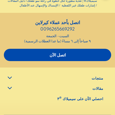
سيميلاك® | تغذية مطورة لكل خطوة في رحلة نمو طفلك
دليل المقالات
إشارات طفلك غير اللفظية
الإمساك والإسهال عند الأطفال
اتصل بأحد عملاء كيرلاين
0096265669292
السبت– الجمعة
٩ صباحاً إلى ٦ مساءً (ما عدا العطلات الرسمية)
اتصل الآن
منتجات
مقالات
®
احصلي الآن على سيميلاك
٣