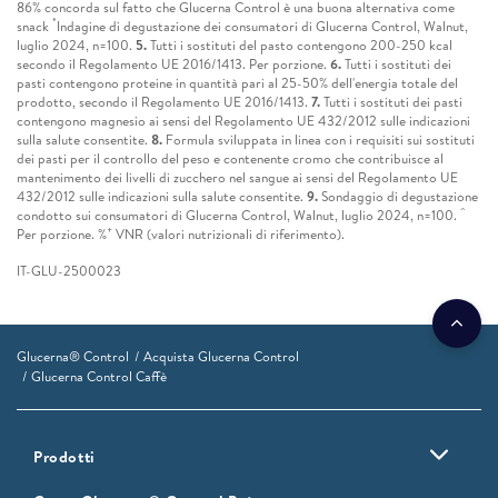
86% concorda sul fatto che Glucerna Control è una buona alternativa come
*
snack
Indagine di degustazione dei consumatori di Glucerna Control, Walnut,
luglio 2024, n=100.
5.
Tutti i sostituti del pasto contengono 200-250 kcal
secondo il Regolamento UE 2016/1413. Per porzione.
6.
Tutti i sostituti dei
pasti contengono proteine in quantità pari al 25-50% dell'energia totale del
prodotto, secondo il Regolamento UE 2016/1413.
7.
Tutti i sostituti dei pasti
contengono magnesio ai sensi del Regolamento UE 432/2012 sulle indicazioni
sulla salute consentite.
8.
Formula sviluppata in linea con i requisiti sui sostituti
dei pasti per il controllo del peso e contenente cromo che contribuisce al
mantenimento dei livelli di zucchero nel sangue ai sensi del Regolamento UE
432/2012 sulle indicazioni sulla salute consentite.
9.
Sondaggio di degustazione
^
condotto sui consumatori di Glucerna Control, Walnut, luglio 2024, n=100.
+
Per porzione. %
VNR (valori nutrizionali di riferimento).
IT-GLU-2500023
Glucerna® Control
Acquista Glucerna Control
Glucerna Control Caffè
Prodotti