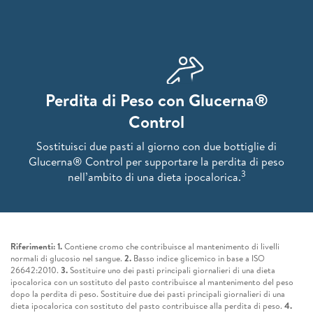
Perdita di Peso con Glucerna®
Control
Sostituisci due pasti al giorno con due bottiglie di
Glucerna® Control per supportare la perdita di peso
3
nell’ambito di una dieta ipocalorica.
Riferimenti: 1.
Contiene cromo che contribuisce al mantenimento di livelli
normali di glucosio nel sangue.
2.
Basso indice glicemico in base a ISO
26642:2010.
3.
Sostituire uno dei pasti principali giornalieri di una dieta
ipocalorica con un sostituto del pasto contribuisce al mantenimento del peso
dopo la perdita di peso. Sostituire due dei pasti principali giornalieri di una
dieta ipocalorica con sostituto del pasto contribuisce alla perdita di peso.
4.