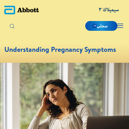
سجلي
Understanding Pregnancy Symptoms