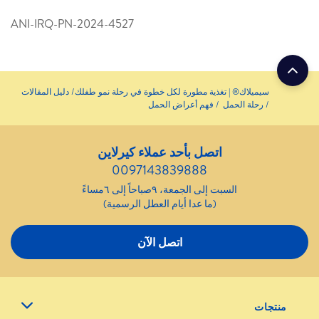
ANI-IRQ-PN-2024-4527
سيميلاك® | تغذية مطورة لكل خطوة في رحلة نمو طفلك
دليل المقالات
رحلة الحمل
فهم أعراض الحمل
اتصل بأحد عملاء كيرلاين
0097143839888
السبت إلى الجمعة، ٩صباحاً إلى ٦مساءً
(ما عدا أيام العطل الرسمية)
اتصل الآن
منتجات