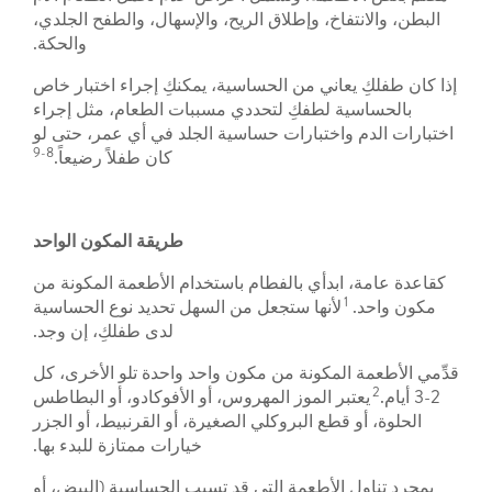
البطن، والانتفاخ، وإطلاق الريح، والإسهال، والطفح الجلدي،
والحكة.
إذا كان طفلكِ يعاني من الحساسية، يمكنكِ إجراء اختبار خاص
بالحساسية لطفكِ لتحددي مسببات الطعام، مثل إجراء
اختبارات الدم واختبارات حساسية الجلد في أي عمر، حتى لو
8-9
كان طفلاً رضيعاً.
طريقة المكون الواحد
كقاعدة عامة، ابدأي بالفطام باستخدام الأطعمة المكونة من
1
مكون واحد.
لأنها ستجعل من السهل تحديد نوع الحساسية
لدى طفلكِ، إن وجد.
قدِّمي الأطعمة المكونة من مكون واحد واحدة تلو الأخرى، كل
2
2-3 أيام.
يعتبر الموز المهروس، أو الأفوكادو، أو البطاطس
الحلوة، أو قطع البروكلي الصغيرة، أو القرنبيط، أو الجزر
خيارات ممتازة للبدء بها.
بمجرد تناول الأطعمة التي قد تسبب الحساسية (البيض، أو