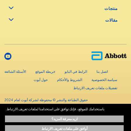
منتجات
مقالات
اتصل بنا
الرابط في البايو
خريطة الموقع
الأسئلة الشائعة
سياسة الخصوصية
الشروط والأحكام
حول أبوت
تفضيلات ملفات تعريف الارتباط
حقوق الطباعة والنشر © محفوظة لشركة أبوت لعام 2024
باستخدامك للموقع ، فإنك توافق على استخدامنا لملفات تعريف الارتباط.
المعلومات الموجودة في هذا الموقع متاحة لأهداف تعليمية فقط.، ولا تحل محل
اريد معرفة المزيد؟
استشارة المتخصصين المعتمدين. استشر دائماً أخصائيي الرعاية الصحية للحصول على
المشورة الطبية.
أوافق على ملفات تعريف الارتباط