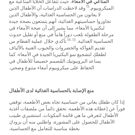
المناعي في الأمعاء
، حيث تتفاعل الخلايا المناعية مع
15
الميكروبيوم.
وقد لاحظت الدراسات أن الأطفال الذين
لا يعانون من الحساسية الغذائية، والأطفال الذين
تجاوزوا حساسيتهم الغذائية، أنهم يتمتعون بصحة جيدة
لبكتيريا الأمعاء، مما يشير إلى أن صحة الأمعاء في
مرحلة الطفولة تلعب دوراً هاماً في منع أو تقليل حدوث
13-14
الحساسية الغذائية.
تأكدي خلال عملية الفطام من
تقديم الفواكه والخضروات والحبوب الغنية بالألياف
لطفلكِ لتشجيع نمو البكتيريا الجيدة في الأمعاء. كما
يساعد البروبيوتيك المُصمم خصيصاً للأطفال في
الحفاظ على ميكروبيوم أمعاء متنوع وصحي.
منع الإصابة بالحساسية الغذائية لدى الأطفال
إذا كان طفلكِ يعاني من حساسية تجاه بعض الأطعمة، توقفي
فوراً عن إعطائه هذه الأطعمة. تحقق دائماً من ملصقات أغذية
الأطفال لتعرفي ما هي قائمة المكونات. استشيري طبيب
الأطفال للحصول على المشورة، واطلبي منه أن يزودكِ
بخطة مناسبة للتعامل مع الحساسية.