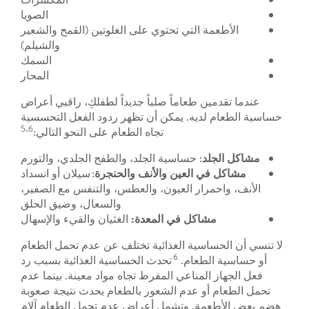
الصويا
الأطعمة التي تحتوي على الغلوتين (القمح والشعير
والشيلم)
السمك
المحار
عندما تقدمين طعاماً صلباً جديداً لطفلكِ، راقبي أعراض
حساسية الطعام لديه. يمكن أن تظهر ردود الفعل التحسسية
5،6
تجاه الطعام على النحو التالي:
مشاكل الجلد
: حساسية الجلد، والطفح الجلدي، والتورم
مشاكل في العين والأنف والحنجرة
: سيلان أو انسداد
الأنف، واحمرار العيون، والعطس، والتنفس مع الصفير،
والسعال، وضيق الحلق
مشاكل في المعدة:
الغثيان والقيء والإسهال
لا تنسي أن الحساسية الغذائية تختلف عن عدم تحمل الطعام
6
أو حساسية الطعام.
تحدث ​​الحساسية الغذائية بسبب رد
فعل الجهاز المناعي المفرط تجاه مواد معينة. بينما عدم
تحمل الطعام أو عدم الشعور بالطعام يحدث نتيجة صعوبة
هضم بعض الأطعمة. وتشمل أعراض عدم تحمل الطعام آلام