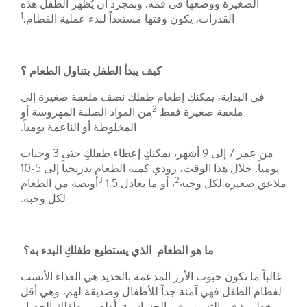
الصغيرة ووضعها في فمه. وبمجرد أن يُظهر الطفل هذه
1
القدرات، يكون وقتها مستعداً لبدء عملية الفطام.
كيف يبدأ الطفل بتناول الطعام ؟
في البداية، يمكنكِ إطعام طفلكِ نصف ملعقة صغيرة إلى
2
ملعقة صغيرة فقط
من المواد الصلبة المهروسة أو
المخلوطة أو الناعمة يومياً.
من عمر 7 إلى 9 أشهر، يمكنكِ إعطاء طفلكِ حتى 3 وجبات
يومياً. خلال هذا الوقت، زودي كمية الطعام تدريجياً إلى 5-10
3
2
ملاعق صغيرة لكل وجبة
، أو ما يعادل 1.5
أونصة من الطعام
لكل وجبة.
ما هو الطعام الذي يستطيع طفلكِ البدء به؟
غالباً ما تكون حبوب الأرز المدعمة بالحديد هي الغذاء الأنسب
لفطام الطفل فهي آمنة جداً للأطفال وصديقة لهم، وهي أقل
خطورة في التسبب في الحساسية. أطعمي طفلكِ الخضار