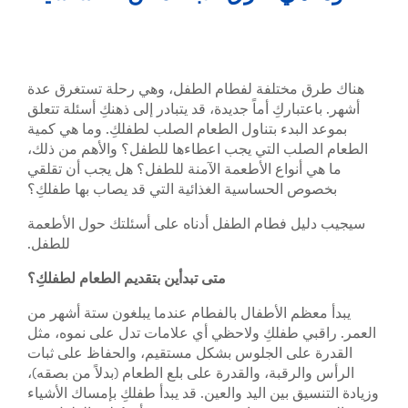
هناك طرق مختلفة لفطام الطفل، وهي رحلة تستغرق عدة
أشهر. باعتباركِ أماً جديدة، قد يتبادر إلى ذهنكِ أسئلة تتعلق
بموعد البدء بتناول الطعام الصلب لطفلكِ. وما هي كمية
الطعام الصلب التي يجب اعطاءها للطفل؟ والأهم من ذلك،
ما هي أنواع الأطعمة الآمنة للطفل؟ هل يجب أن تقلقي
بخصوص الحساسية الغذائية التي قد يصاب بها طفلكِ؟
سيجيب دليل فطام الطفل أدناه على أسئلتك حول الأطعمة
للطفل.
متى تبدأين بتقديم الطعام لطفلكِ؟
يبدأ معظم الأطفال بالفطام عندما يبلغون ستة أشهر من
العمر. راقبي طفلكِ ولاحظي أي علامات تدل على نموه، مثل
القدرة على الجلوس بشكل مستقيم، والحفاظ على ثبات
الرأس والرقبة، والقدرة على بلع الطعام (بدلاً من بصقه)،
وزيادة التنسيق بين اليد والعين. قد يبدأ طفلكِ بإمساك الأشياء