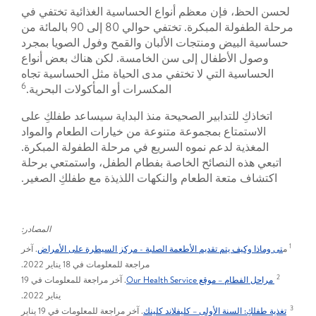
لحسن الحظ، فإن معظم أنواع الحساسية الغذائية تختفي في
مرحلة الطفولة المبكرة. تختفي حوالي 80 إلى 90 بالمائة من
حساسية البيض ومنتجات الألبان والقمح وفول الصويا بمجرد
وصول الأطفال إلى سن الخامسة. لكن هناك بعض أنواع
الحساسية التي لا تختفي مدى الحياة مثل الحساسية تجاه
6
المكسرات أو المأكولات البحرية.
اتخاذكِ للتدابير الصحيحة منذ البداية سيساعد طفلكِ على
الاستمتاع بمجموعة متنوعة من خيارات الطعام والمواد
المغذية لدعم نموه السريع في مرحلة الطفولة المبكرة.
اتبعي هذه النصائح الخاصة بفطام الطفل، واستمتعي برحلة
اكتشاف متعة الطعام والنكهات اللذيذة مع طفلكِ الصغير.
المصادر:
1
م
تى وماذا وكيف يتم تقديم الأطعمة الصلبة - مركز السيطرة على الأمراض
. آخر
مراجعة للمعلومات في 18 يناير 2022.
2
مراحل الفطام – موقع Our Health Service
. آخر مراجعة للمعلومات في 19
يناير 2022.
3
تغذية طفلكِ: السنة الأولى – كليفلاند كلينك
. آخر مراجعة للمعلومات في 19 يناير