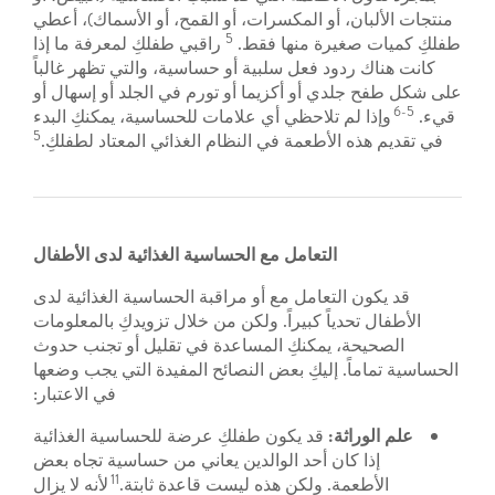
منتجات الألبان، أو المكسرات، أو القمح، أو الأسماك)، أعطي
5
طفلكِ كميات صغيرة منها فقط.
راقبي طفلكِ لمعرفة ما إذا
كانت هناك ردود فعل سلبية أو حساسية، والتي تظهر غالباً
على شكل طفح جلدي أو أكزيما أو تورم في الجلد أو إسهال أو
5-6
قيء.
وإذا لم تلاحظي أي علامات للحساسية، يمكنكِ البدء
5
في تقديم هذه الأطعمة في النظام الغذائي المعتاد لطفلكِ.
التعامل مع الحساسية الغذائية لدى الأطفال
قد يكون التعامل مع أو مراقبة الحساسية الغذائية لدى
الأطفال تحدياً كبيراً. ولكن من خلال تزويدكِ بالمعلومات
الصحيحة، يمكنكِ المساعدة في تقليل أو تجنب حدوث
الحساسية تماماً. إليكِ بعض النصائح المفيدة التي يجب وضعها
في الاعتبار:
علم الوراثة:
قد يكون طفلكِ عرضة للحساسية الغذائية
إذا كان أحد الوالدين يعاني من حساسية تجاه بعض
11
الأطعمة. ولكن هذه ليست قاعدة ثابتة.
لأنه لا يزال