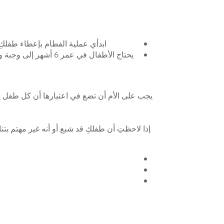
ابدأي عملية الفطام بإعطاء طفلكِ ملعقة
يحتاج الأطفال في عمر 6 أشهر إلى وجبة واحدة فقط في اليوم. يمكنكِ زيادة عدد الوجبات تدريجياً إلى 2-3 وجبات يومياً مع نمو طفلكِ من عمر 7-9 أشهر.
يجب على الأم أن تضع في اعتبارها أن كل طفل ي
إذا لاحظتِ أن طفلكِ قد شبع أو أنه غير مهتم ب