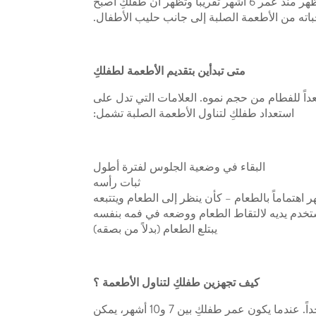
الفطام هو عملية تدريجية تستغرق عدة أشهر، وتتطلب إعداداً دقيقاً وممارسة عملية فعالة. ستلاحظي علامات مختلفة تظهر منذ عمر 6 أشهر تقريباً وتظهر أن طفلكِ أصبح
جباته من الأطعمة الصلبة إلى جانب حليب الأطفال.
متى تبدأين بتقديم الأطعمة لطفلكِ
ا كان طفلك مستعداً للفطام من حجم نموه. العلامات التي تدل على
استعداد طفلكِ لتناول الأطعمة الصلبة تشمل:
البقاء في وضعية الجلوس لفترة أطول
ثبات رأسه
 اهتماماً بالطعام – كأن ينظر إلى الطعام ويتتبعه
تخدم يديه لالتقاط الطعام ووضعه في فمه بنفسه
يبتلع الطعام (بدلاً من بصقه)
كيف تجهزين طفلكِ لتناول الأطعمة ؟
من الأسهل على طفلكِ الذي يبلغ من العمر 6 أشهر أن يتناول الطعام المهروس أو السهل البلع والذي يتميز بقوام ناعم جداً. عندما يكون عمر طفلكِ بين 7 و10 أشهر، يمكن