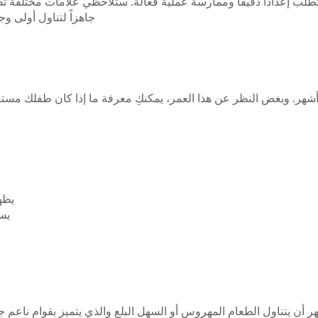
جاهزاً لتناول أولى و
نصحكِ ببدء فطام طفلكِ بين عمر 4 إلى 6 أشهر. وبغض النظر عن هذا العمر، يمكنكِ معرفة ما إذ
يظهر
يس