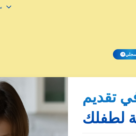
س
جلي
ي تقديم
ة لطفلك