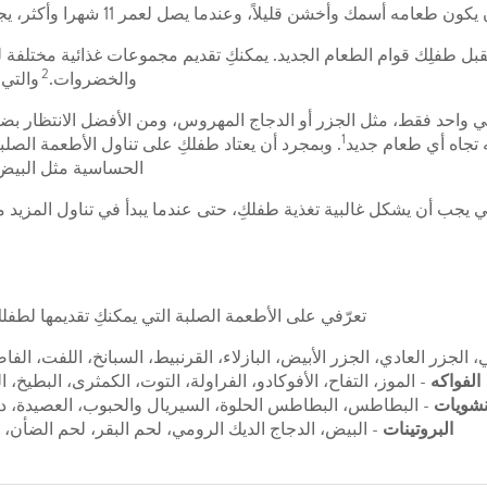
كون طعامه أسمك وأخشن قليلاً، وعندما يصل لعمر 11 شهرا وأكثر، يجب أن يكون الطعام على شكل قطع صغيرة فقط.
بل طفلِك قوام الطعام الجديد. يمكنكِ تقديم مجموعات غذائية مختلفة
2
والخضروات.
والتي 
ي واحد فقط، مثل الجزر أو الدجاج المهروس، ومن الأفضل الانتظار بض
1
تجاه أي طعام جديد
. وبمجرد أن يعتاد طفلكِ على تناول الأطعمة الصلب
الحساسية مثل البيض 
اعي يجب أن يشكل غالبية تغذية طفلكِ، حتى عندما يبدأ في تناول المزيد
تعرّفي على الأطعمة الصلبة التي يمكنكِ تقديمها لطفلكِ
، الجزر العادي، الجزر الأبيض، البازلاء، القرنبيط، السبانخ، اللفت، الفا
الفواكه
- الموز، التفاح، الأفوكادو، الفراولة، التوت، الكمثرى، البطيخ، الخ
نشويات
- البطاطس، البطاطس الحلوة، السيريال والحبوب، العصيدة، دقيق
البروتينات
- البيض، الدجاج الديك الرومي، لحم البقر، لحم الضأن، 