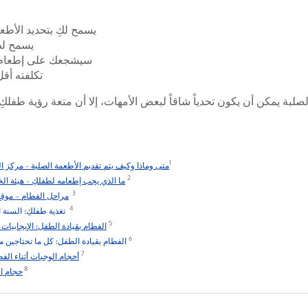
يسمح لكِ بتحديد الأطع
يسمح لطف
سيشجعك على إطعام طف
تكلفته أقل
لبة يمكن أن يكون تحدياً شاقاً لبعض الأمهات، إلا أن متعة رؤية طفلكِ 
1
متى وماذا وكيف يتم تقديم الأطعمة الصلبة - مركز
2
ما الذي يجب إطعامه لطفلكِ - هيئة ال
3
مراحل الفطام – موقع r Health Service
4
تغذية طفلكِ: السنة ا
5
الفطام بقيادة الطفل: الإيجابيات والس
6
الفطام بقيادة الطفل: كل ما تحتاجين مع
7
أحجام الوجبات أثناء الفطام - مو
8
حجام الو