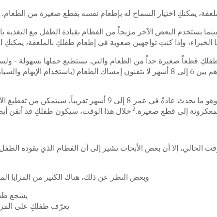
لملعقة، يمكنكِ اختيار السماح له بإطعام نفسه بقطع صغيرة من الطعام.
 بينما يستخدم البعض الآخر مزيجاً من الفطام بقيادة الطفل مع التغذي
 الخبراء، وإذا كنتِ تواجهين صعوبة في إطعام طفلكِ بالملعقة، يمكنكِ ا
 طفلكِ قطعاً صغيرة جداً من الطعام والتي. يستطيع حملها بسهولة - ول
الاختناق عليه. معظم الأطفال الذين تتراوح أعمارهم بين 6 إلى 8 أشهر لا يتقنون إمساك الط
بمجرد أن يتمكن طفلكِ من إمساك الطعام، وهو ما يحدث عادةً في عمر
2
معكرونة إلى قطع صغيرة.
خلال هذا الوقت، سيكون طفلكِ قد أتقن أيضاً
قت الحالي، إلا أن بعض الأبحاث تشير إلى أن الفطام الذي يقوده الطف
وبغض النظر عن ذلك، هناك الكثير من المزايا الم
يشجع طفل
يعرّف طفلكِ على المزيد