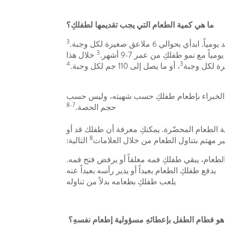
ما هي كمية الطعام التي يجب تقديمها لطفلكِ؟
3
6 ملاعق صغيرة لكل وجبة.
3
خلال هذا
4
3
، أو ما يصل إلى 110 جم لكل وجبة.
صي الخبراء بإطعام طفلكِ حسب شهيته، وليس حسب
7-8
حجم الحصة.
ة الطعام المحضّرة. يمكنكِ معرفة أن طفلك قد أو
8
ير مهتم بتناول الطعام من خلال العلامات
التالية:
الطعام، يبقي طفلكِ فمه مغلقاً أو يرفض فتح فمه.
يدفع طفلكِ الطعام بعيداً أو يدير رأسه بعيداً عنه
يلعب طفلكِ بطعامه بدلاً من تناوله
هو فطام الطفل بإعطائهِ مسؤولية إطعام نفسهِ؟