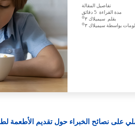
تفاصيل المقالة
مدة القراءة
5 دقائق
®
بقلم
سيميلاك
٣
®
علومات بواسطة
سيميلاك
٣
ي على نصائح الخبراء حول تقديم الأطعمة لطف