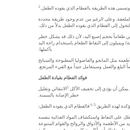
2
 وتسمى هذه الطريقة بالفطام الذي يقوده الطفل.
ة بالملعقة. وعلى الرغم من عدم وجود طريقة محددة
لتحول إلى الفطام الذي يقوده الطفل بدلاً من ذلك.
يس طعاماً بحجم إصبع اليد، لأن ذلك قد يشكل خطر
عام (باستخدام الإبهام والسبابة) ويميلون إلى التقاط الطعام باستخدام راحة اليد
بأكملها.
 8 إلى 9 أشهر تقريباً، سيتمكن من تقطيع الأطعمة مثل المانجو والفاصوليا المطبوخة والسبانخ
 البلع والعمل وسيتعامل جيداً مع القيء المرتجع.
فوائد الفطام بقيادة الطفل
5
ل يمكن أن يؤدي إلى تخفيف الأكل
الانتقائي وتقليل
خطر الإصابة بالسمنة.
.5-6
ؤكدة لهذه الطريق
فالفطام الذي يقوده الطفل:
كِ على التقاط واستكشاف المواد الغذائية بنفسه
 من الأطعمة والأذواق والروائح والقوام المتنوعة
يعلم طفلكِ أن يأكل بشكل بديهي في سن مبكرة