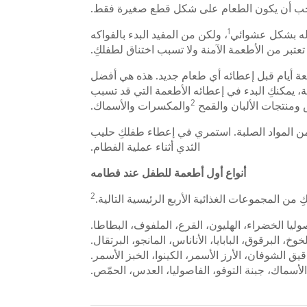
1
 له بشكل عشوائي
، ولكن من المفيد البدء بالفواكه
تعتبر من الأطعمة الآمنة ولا تسبب اختناق لطفلكِ.
عة أيام قبل إعطائه أي طعام جديد. هذه هي أفضل
ة، يمكنكِ البدء في إعطائه الأطعمة التي قد تسبب
2
ومنتجات الألبان والقمح
والمكسرات والأسماك.
 من المواد الصلبة. استمري في إعطاء طفلكِ حليب
الثدي أثناء عملية الفطام.
أنواع أول أطعمة للطفل عند فطامه
2
 من المجموعات الغذائية الأربع الرئيسية التالية.
صوليا الخضراء، الهليون، القرع، الملفوف، البطاطا.
وخ، البرقوق، البابايا، الأناناس، المانجو، البرتقال.
 الشوفان، الأرز الأسمر، الكينوا، الخبز الأسمر.
الأسماك، جبنة التوفو، الفاصوليا، العدس، الحمّص.