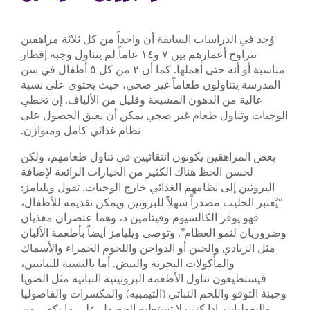
وُجد في الدراسات السابقة أن واحداً من كل ثلاثة مراهقين
تتراوح أعمارهم بين ٧ و١٤ عاماً لم يتناول وجبة إفطار
مناسبة أو أنه حتى أهملها. كما أن ٢ من كل ٥ أطفال في سن
المدرسة يتناولون طعاماً غير صحي، حيث يحتوي على نسبة
عالية من الدهون المشبعة وقليل من الألياف. إن تخطي
الوجبات وتناول طعام غير صحي يمكن أن يعيق الحصول على
نظام غذائي كامل ومتوازن.
بعض المراهقين يكونون انتقائيين في تناول طعامهم، ولكن
لحسن الحظ هناك الكثير من الخيارات الرائعة لإضافة
البروتين إلى نظامهم الغذائي خارج الوجبات. تقول ويليامز:
“يُعتبر الحليب مصدراً سهلاً للبروتين ويمكن تقديمه للأطفال،
فهو يوفر الكالسيوم وفيتامين د، وهما عنصران مغذيان
وضروريان لنمو العظام”. وتوصي ويليامز أيضاً بأطعمة الألبان
مثل الزبادي والجبن أو الدواجن واللحوم الحمراء والأسماك
والمأكولات البحرية والبيض. أما بالنسبة للنباتيين،
فيستطيعون تناول الأطعمة البروتينية النباتية مثل الصويا
وجبنة التوفو واللحم النباتي (التيمبيه) والمكسرات والفاصوليا
والبقوليات. إذا كنت لا تستطيع الحصول على ما يكفي من