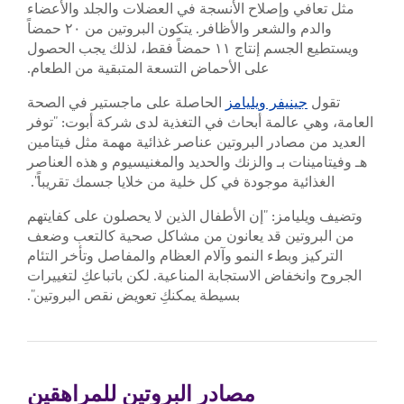
مثل تعافي وإصلاح الأنسجة في العضلات والجلد والأعضاء
والدم والشعر والأظافر. يتكون البروتين من ٢٠ حمضاً
ويستطيع الجسم إنتاج ١١ حمضاً فقط، لذلك يجب الحصول
على الأحماض التسعة المتبقية من الطعام.
تقول
جينيفر ويليامز
الحاصلة على ماجستير في الصحة
العامة، وهي عالمة أبحاث في التغذية لدى شركة أبوت: "توفر
العديد من مصادر البروتين عناصر غذائية مهمة مثل فيتامين
هـ وفيتامينات بـ والزنك والحديد والمغنيسيوم و هذه العناصر
الغذائية موجودة في كل خلية من خلايا جسمك تقريباً".
وتضيف ويليامز: "إن الأطفال الذين لا يحصلون على كفايتهم
من البروتين قد يعانون من مشاكل صحية كالتعب وضعف
التركيز وبطء النمو وآلام العظام والمفاصل وتأخر التئام
الجروح وانخفاض الاستجابة المناعية. لكن باتباعكِ لتغييرات
بسيطة يمكنكِ تعويض نقص البروتين".
مصادر البروتين للمراهقين