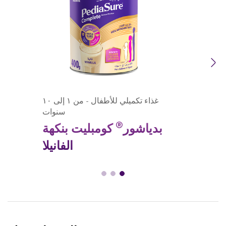
Previous
Next
غذاء تكميلي للأطفال - من ١ إلى ١٠
سنوات
®
بدياشور
كومبليت بنكهة
الفانيلا