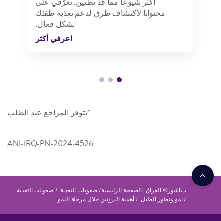
أكثر شيوعاً مما قد تظنين. تعرّفي على
محتوانا لاكتشاف طرق لدعم تغذية طفلك
بشكل فعال.
اعرفي أكثر
*تتوفر المراجع عند الطلب
ANI-IRQ-PN-2024-4526
بدياشور® العراق | الصفحة الرئيسية
صعوبات التغذية
صعوبات التغذية
نمو وتطور الطفل
أهمية البروتين خلال مرحلة النمو