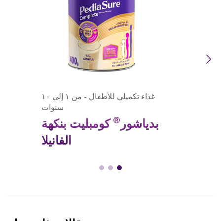
Previous
Next
غذاء تكميلي للأطفال - من ١ إلى ١٠
سنوات
®
بدياشور
كومبليت بنكهة
الفانيلا