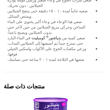
ضعي شراب الخوخ في وعاء صغير ورشّي فوقه بودرة
الجيلاتين - دون تحريك.
ضعيه جانباً لمدة ١٠ – ١٥ دقيقة حتى ينتفخ الجيلاتين
ويمتص السائل.
ضعي هذا الوعاء في وعاء أكبر يحتوي على الماء
الساخن وحركي مزيج الجيلاتين من حين لآخر حتى
يذوب الجيلاتين ويصبح ناعماً.
®
ضعي كمية من
بدياشور
كومبليت
في الماء البارد
حتى تمتزج جيداً ثم أضيفيها إلى الجيلاتين المذاب.
وزعي مكعبات الخوخ على الأكواب واسكبي الجيلي
فوقها.
ضعيها في الثلاجة لمدة ١ – ٢ ساعة حتى تتماسك.
منتجات ذات صلة