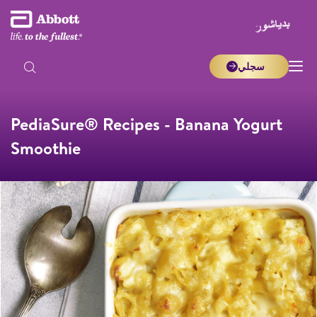
سجلي
PediaSure® Recipes - Banana Yogurt
Smoothie