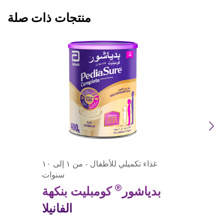
منتجات ذات صلة
Previous
Next
غذاء تكميلي للأطفال - من ١ إلى ١٠
سنوات
®
بدياشور
كومبليت بنكهة
الفانيلا