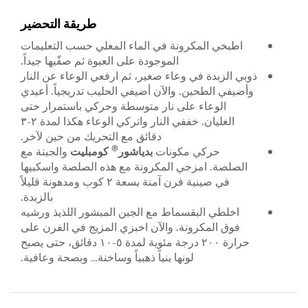
طريقة التحضير
اطبخي المكرونة في الماء المغلي حسب التعليمات
الموجودة على العبوة ثم صفّيها جيداً.
ذوبي الزبدة في وعاء صغير، ثم ارفعي الوعاء عن النار
وأضيفي الطحين. والآن أضيفي الحليب تدريجياً. أعيدي
الوعاء على نار متوسطة وحركي باستمرار حتى
الغليان. خففي النار واتركي الوعاء هكذا لمدة ٢-٣
دقائق مع التحريك من حين لآخر.
®
حركي مكونات
بدياشور
كومبليت
والجبنة مع
الصلصة. امزجي المكرونة مع هذه الصلصة واسكبيها
في صينية فرن آمنة بسعة ٢ كوب ومدهونة قليلاً
بالزبدة.
اخلطي البقسماط مع الجبن المبشور اللذيذ ورشيه
فوق المكرونة. والآن اخبزي المزيج في الفرن على
حرارة ٢٠٠ درجة مئوية لمدة ٥-١٠ دقائق، حتى يصبح
لونها بنياً ذهبياً وساخنة… وبصحة وعافية.