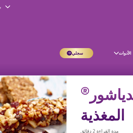
ب
الأدوات
سجلي
®
دياشور
المغذية
مدة القراءة
2 دقائق