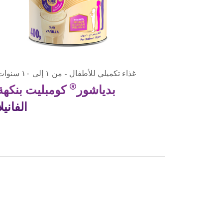
غذاء تكميلي للأطفال - من ١ إلى ١٠ سنوات
®
بدياشور
كومبليت بنكهة
الفانيلا