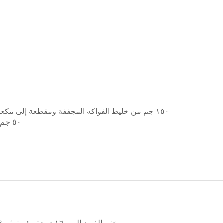
١٥٠ جم من خليط الفواكه المجففة ومقطعة إلى مكعبات، مثل المشمش والمانجو والتوت البري وغيرها
٥٠ جم بذور متنوعة، دوار الشمس، اليقطين، بذور الكتان
سخني الفرن إلى ١٦٠ درجة مئوية. ثم غطي صينية الخَبز بورق خاص وادهنيها جيداً بالزبدة.