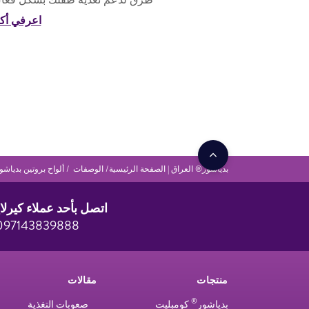
اعرفي أكث
بدياشور® العراق | الصفحة الرئيسية
الوصفات
ألواح بروتين بدياشو
اتصل بأحد عملاء كيرلا
097143839888
منتجات
مقالات
®
بدياشور
كومبليت
صعوبات التغذية