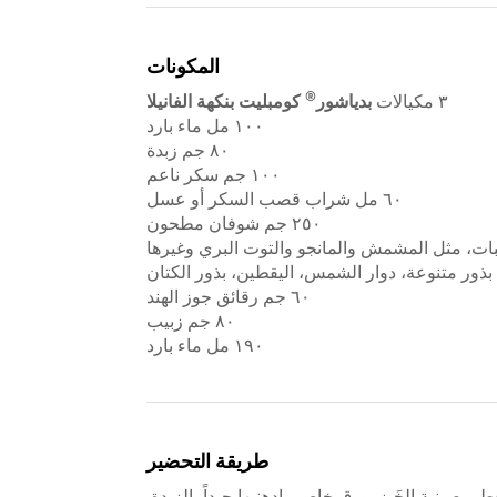
المكونات
®
٣ مكيالات
بدياشور
كومبليت بنكهة الفانيلا
١٠٠ مل ماء بارد
٨٠ جم زبدة
١٠٠ جم سكر ناعم
٦٠ مل شراب قصب السكر أو عسل
٢٥٠ جم شوفان مطحون
٦٠ جم رقائق جوز الهند
٨٠ جم زبيب
١٩٠ مل ماء بارد
طريقة التحضير