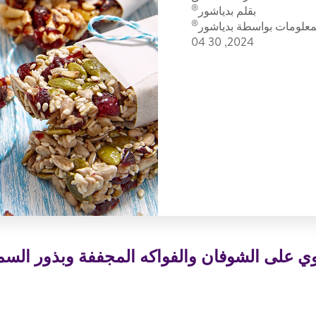
®
بقلم ب
دياشور
®
لمعلومات بواسطة
بدياشور
2024, 30 04
وي على الشوفان والفواكه المجففة وبذور السم