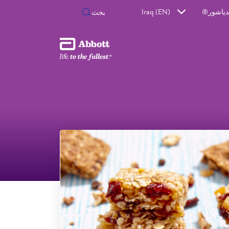
دياشور®
Iraq (EN)