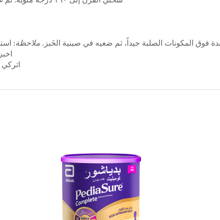
ة فوق المكونات الصلبة جيداً، ثم ضعيه في صينية الخَبز.
ملاحظة
: است
اخبزي لمدة ٢٠ دقيق
اتركي ا