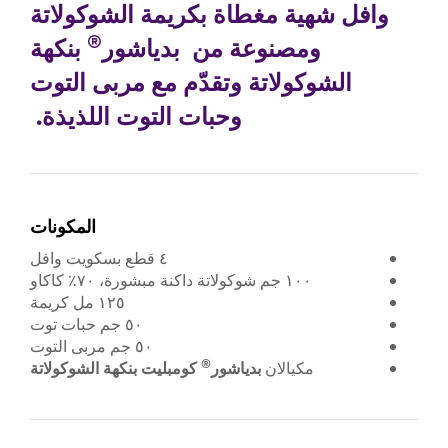
وافل شهية مغطاة بكريمة الشوكولاتة
®
ومصنوعة من بدياشور
بنكهة
الشوكولاتة وتقدّم مع مربى التوت
وحبات التوت اللذيذة.
المكونات
٤ قطع بسكويت وافل
١٠٠ جم شوكولاتة داكنة مبشورة، ٧٠٪ كاكاو
١٢٥ مل كريمة
٥٠ جم حبات توت
٥٠ جم مربى التوت
®
مكيالان
بدياشور
كومبليت بنكهة الشوكولاتة