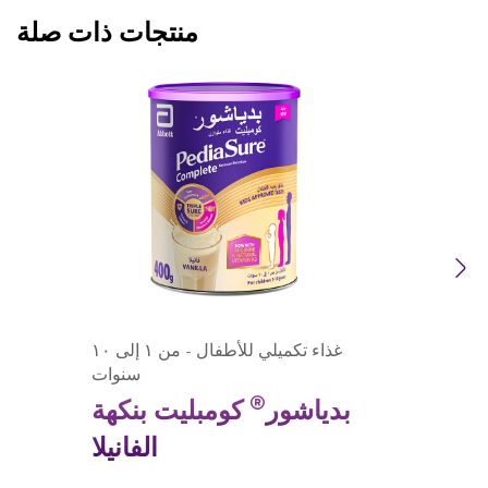
منتجات ذات صلة
Previous
Next
غذاء تكميلي للأطفال - من ١ إلى ١٠
سنوات
®
بدياشور
كومبليت بنكهة
الفانيلا