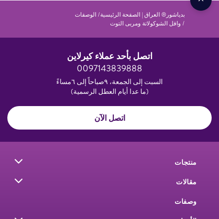
بدياشور® العراق | الصفحة الرئيسية
الوصفات
وافل الشوكولاتة ومربى التوت
اتصل بأحد عملاء كيرلاين
0097143839888
السبت إلى الجمعة، ٩صباحاً إلى ٦مساءً
(ما عدا أيام العطل الرسمية)
اتصل الآن
منتجات
مقالات
وصفات