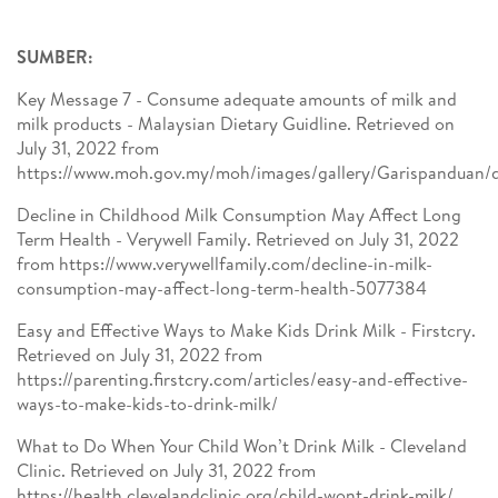
SUMBER:
Key Message 7 - Consume adequate amounts of milk and
milk products - Malaysian Dietary Guidline. Retrieved on
July 31, 2022 from
https://www.moh.gov.my/moh/images/gallery/Garispanduan/
Decline in Childhood Milk Consumption May Affect Long
Term Health - Verywell Family. Retrieved on July 31, 2022
from https://www.verywellfamily.com/decline-in-milk-
consumption-may-affect-long-term-health-5077384
Easy and Effective Ways to Make Kids Drink Milk - Firstcry.
Retrieved on July 31, 2022 from
https://parenting.firstcry.com/articles/easy-and-effective-
ways-to-make-kids-to-drink-milk/
What to Do When Your Child Won’t Drink Milk - Cleveland
Clinic. Retrieved on July 31, 2022 from
https://health.clevelandclinic.org/child-wont-drink-milk/