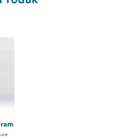
gram
sure