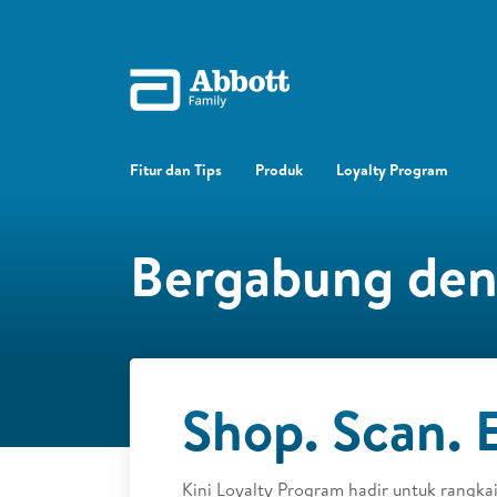
Fitur dan Tips
Produk
Loyalty Program
Bergabung deng
Shop. Scan. E
Kini Loyalty Program hadir untuk rangkai