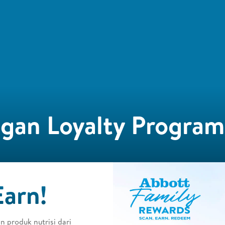
an Loyalty Program​
arn!​
n produk nutrisi dari