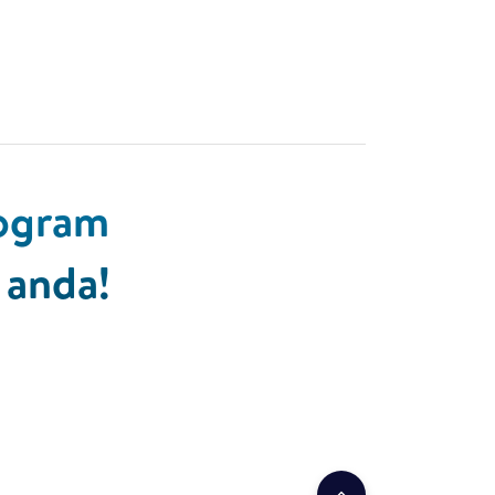
rogram
anda!​