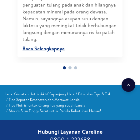
penguatan tulang pada anak dan hilangnya
kepadatan mineral pada orang dewasa.
Namun, sayangnya asupan susu dengan
laktosa yang meningkat tidak berhubungan
langsung dengan menurunnya risiko patah
tulang.
Baca Selengkapnya
Jaga Kekuatan Untuk Aktif Sepanjang Hari
Fitur dan Tips & Trik
Tips Seputar Kesehatan dan Merawat Lansia
Tips Nutrisi untuk Orang Tua yang sudah Lansia
Minum Susu Tinggi Serat untuk Penuhi Kebutuhan Harian!
Hubungi Layanan Careline​
0800-1-222688​