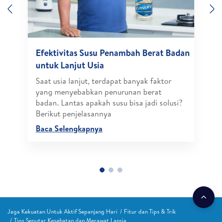
Previous
N
Efektivitas Susu Penambah Berat Badan
untuk Lanjut Usia
Saat usia lanjut, terdapat banyak faktor
yang menyebabkan penurunan berat
badan. Lantas apakah susu bisa jadi solusi?
Berikut penjelasannya
Baca Selengkapnya
Jaga Kekuatan Untuk Aktif Sepanjang Hari
Fitur dan Tips & Trik
Tips Seputar Kesehatan dan Merawat Lansia