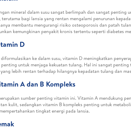
gan mineral dalam susu sangat berlimpah dan sangat penting u
, terutama bagi lansia yang rentan mengalami penurunan kepada
hanya membantu mengurangi risiko osteoporosis dan patah tulan
nkan kemungkinan penyakit kronis tertentu seperti diabetes melit
itamin D
 diformulasikan ke dalam susu, vitamin D meningkatkan penyera
 penting untuk menjaga kekuatan tulang. Hal ini sangat penting
, yang lebih rentan terhadap hilangnya kepadatan tulang dan mas
itamin A dan B Kompleks
erupakan sumber penting vitamin ini. Vitamin A mendukung pen
tan kulit, sedangkan vitamin B kompleks penting untuk metaboli
mempertahankan tingkat energi pada lansia.
Lemak