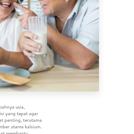
bahnya usia,
si yang tepat agar
at penting, terutama
umber utama kalsium.
apat membantu