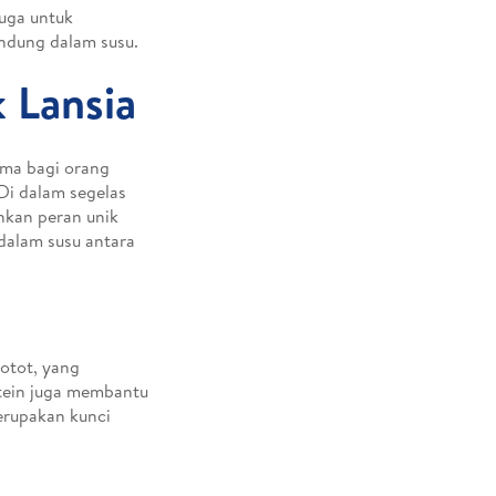
uga untuk
andung dalam susu.
 Lansia
ama bagi orang
Di dalam segelas
nkan peran unik
 dalam susu antara
otot, yang
otein juga membantu
erupakan kunci