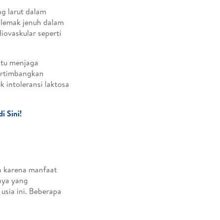
g larut dalam
 lemak jenuh dalam
iovaskular seperti
ntu menjaga
pertimbangkan
 intoleransi laktosa
i Sini!
a
n karena manfaat
nya yang
usia ini. Beberapa