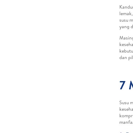
Kandun
lemak,
susu m
yang d
Masing
keseha
kebutu
dan pi
7 
Susu m
keseha
kompre
manfaa