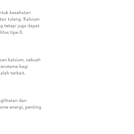
ntuk kesehatan
tan tulang. Kalsium
g tetapi juga dapat
us tipe II.
pan kalsium, sebuah
 terutama bagi
alah terkait.
glihatan dan
sme energi, penting