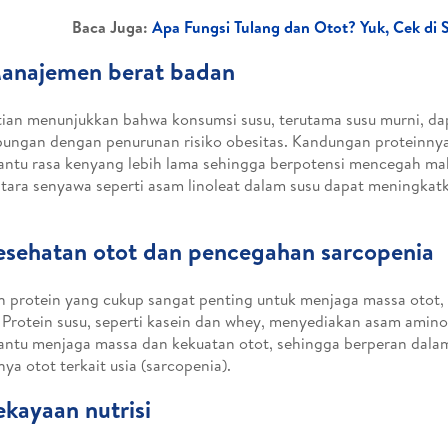
Baca Juga:
Apa Fungsi Tulang dan Otot? Yuk, Cek di S
Manajemen berat badan
tian menunjukkan bahwa konsumsi susu, terutama susu murni, da
ungan dengan penurunan risiko obesitas. Kandungan proteinnya
tu rasa kenyang lebih lama sehingga berpotensi mencegah mak
ara senyawa seperti asam linoleat dalam susu dapat meningka
esehatan otot dan pencegahan sarcopenia
 protein yang cukup sangat penting untuk menjaga massa otot,
. Protein susu, seperti kasein dan whey, menyediakan asam amino
ntu menjaga massa dan kekuatan otot, sehingga berperan dal
nya otot terkait usia (sarcopenia).
ekayaan nutrisi