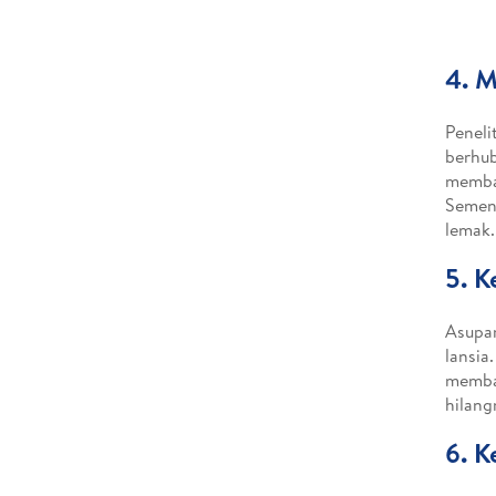
4. 
Peneli
berhub
memban
Sement
lemak.
5. K
Asupan
lansia
memba
hilang
6. K