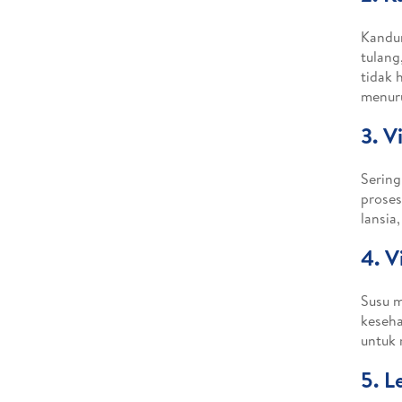
Kandun
tulang
tidak 
menuru
3. V
Sering
proses
lansia
4. V
Susu m
keseha
untuk 
5. 