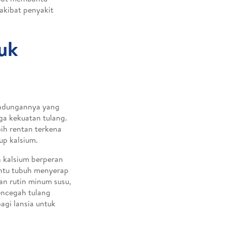
kibat penyakit
uk
andungannya yang
ga kekuatan tulang.
ih rentan terkena
up kalsium.
n kalsium berperan
antu tubuh menyerap
n rutin minum susu,
encegah tulang
agi lansia untuk