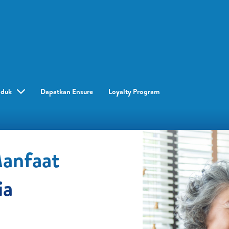
oduk
Dapatkan Ensure
Loyalty Program​
Manfaat
ia