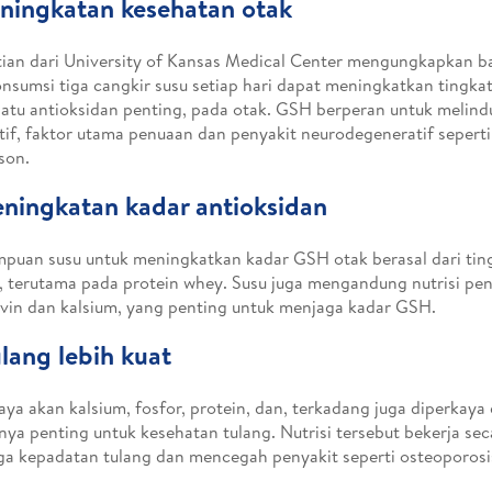
eningkatan kesehatan otak
tian dari University of Kansas Medical Center mengungkapkan b
sumsi tiga cangkir susu setiap hari dapat meningkatkan tingkat
satu antioksidan penting, pada otak. GSH berperan untuk melindu
tif, faktor utama penuaan dan penyakit neurodegeneratif sepert
son.
eningkatan kadar antioksidan
uan susu untuk meningkatkan kadar GSH otak berasal dari ti
n, terutama pada protein whey. Susu juga mengandung nutrisi pen
avin dan kalsium, yang penting untuk menjaga kadar GSH.
ulang lebih kuat
aya akan kalsium, fosfor, protein, dan, terkadang juga diperkay
ya penting untuk kesehatan tulang. Nutrisi tersebut bekerja sec
a kepadatan tulang dan mencegah penyakit seperti osteoporosi