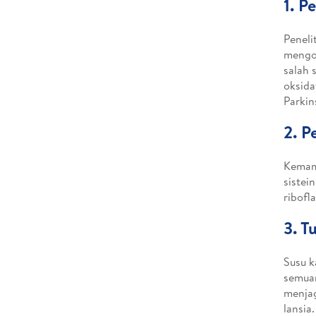
1. P
Peneli
mengon
salah 
oksida
Parkin
2. P
Kemamp
sistei
ribofl
3. T
Susu k
semuan
menjag
lansia.