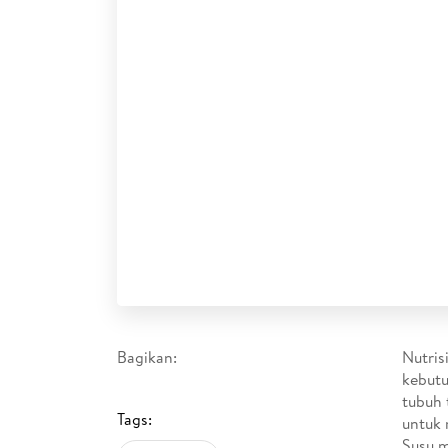
Bagikan:
Nutris
kebutu
tubuh 
Tags:
untuk 
Susu m