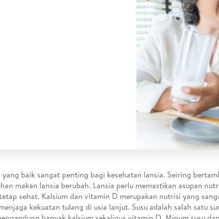
i yang baik sangat penting bagi kesehatan lansia. Seiring bertam
han makan lansia berubah. Lansia perlu memastikan asupan nutri
tetap sehat. Kalsium dan vitamin D merupakan nutrisi yang sang
menjaga kekuatan tulang di usia lanjut. Susu adalah salah satu s
engandung banyak kalsium sekaligus vitamin D. Minum susu d