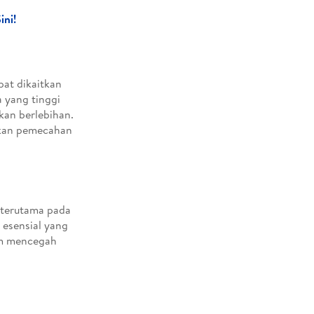
ini!
pat dikaitkan
 yang tinggi
an berlebihan.
tkan pemecahan
 terutama pada
 esensial yang
am mencegah