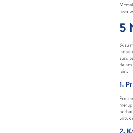
Memaha
mempel
5 
Susu m
lanjut
susu t
dalam 
lain:
1. P
Protei
merupa
perbai
untuk 
2. K