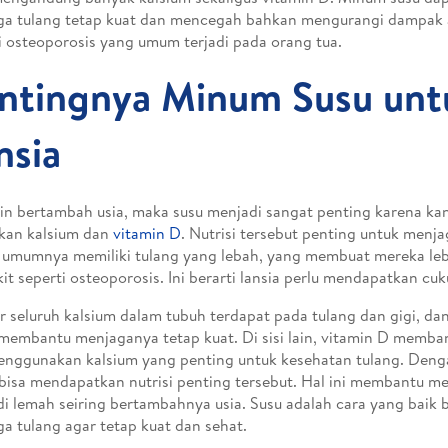
a tulang tetap kuat dan mencegah bahkan mengurangi dampak a
i osteoporosis yang umum terjadi pada orang tua.
ntingnya Minum Susu unt
nsia
n bertambah usia, maka susu menjadi sangat penting karena k
kan kalsium dan
vitamin D
. Nutrisi tersebut penting untuk menja
 umumnya memiliki tulang yang lebah, yang membuat mereka leb
it seperti osteoporosis. Ini berarti lansia perlu mendapatkan cuk
 seluruh kalsium dalam tubuh terdapat pada tulang dan gigi, da
membantu menjaganya tetap kuat. Di sisi lain, vitamin D memb
nggunakan kalsium yang penting untuk kesehatan tulang. Denga
 bisa mendapatkan nutrisi penting tersebut. Hal ini membantu m
i lemah seiring bertambahnya usia. Susu adalah cara yang baik b
a tulang agar tetap kuat dan sehat.