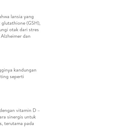
ahwa lansia yang
 glutathione (GSH),
ngi otak dari stres
i Alzheimer dan
ngginya kandungan
ting seperti
a dengan vitamin D –
ara sinergis untuk
s, terutama pada