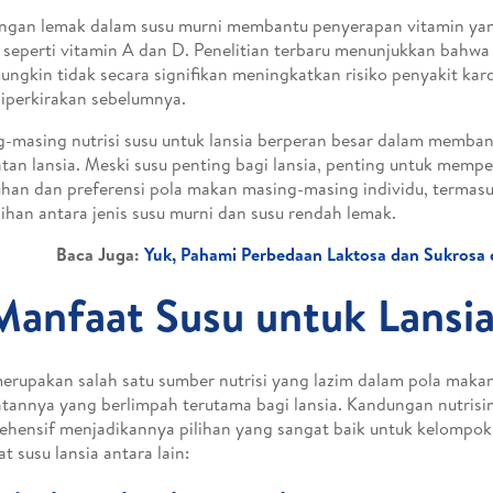
gan lemak dalam susu murni membantu penyerapan vitamin yan
 seperti vitamin A dan D. Penelitian terbaru menunjukkan bahwa
ungkin tidak secara signifikan meningkatkan risiko penyakit kard
iperkirakan sebelumnya.
-masing nutrisi susu untuk lansia berperan besar dalam memba
tan lansia. Meski susu penting bagi lansia, penting untuk mem
han dan preferensi pola makan masing-masing individu, termasuk
lihan antara jenis susu murni dan susu rendah lemak.
Baca Juga:
Yuk, Pahami Perbedaan Laktosa dan Sukrosa d
Manfaat Susu untuk Lansi
erupakan salah satu sumber nutrisi yang lazim dalam pola maka
tannya yang berlimpah terutama bagi lansia. Kandungan nutrisi
hensif menjadikannya pilihan yang sangat baik untuk kelompok 
t susu lansia antara lain: