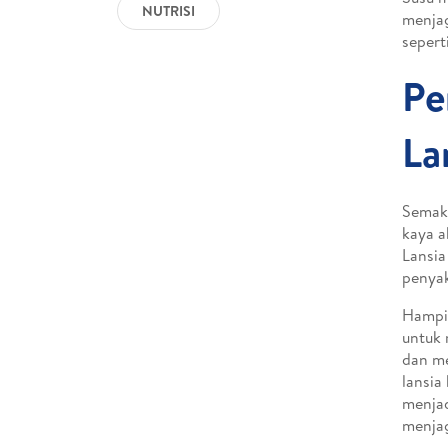
NUTRISI
menjag
sepert
Pe
La
Semaki
kaya a
Lansia
penyak
Hampir
untuk 
dan me
lansia
menjad
menjag