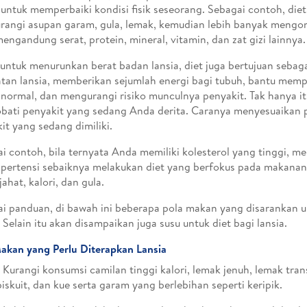
 untuk memperbaiki kondisi fisik seseorang. Sebagai contoh, diet
angi asupan garam, gula, lemak, kemudian lebih banyak meng
engandung serat, protein, mineral, vitamin, dan zat gizi lainnya.
 untuk menurunkan berat badan lansia, diet juga bertujuan sebag
tan lansia, memberikan sejumlah energi bagi tubuh, bantu mem
normal, dan mengurangi risiko munculnya penyakit. Tak hanya itu
ati penyakit yang sedang Anda derita. Caranya menyesuaikan
it yang sedang dimiliki.
i contoh, bila ternyata Anda memiliki kolesterol yang tinggi, m
ipertensi sebaiknya melakukan diet yang berfokus pada makanan 
jahat, kalori, dan gula.
i panduan, di bawah ini beberapa pola makan yang disarankan un
Selain itu akan disampaikan juga susu untuk diet bagi lansia.
akan yang Perlu Diterapkan Lansia
- Kurangi konsumsi camilan tinggi kalori, lemak jenuh, lemak tran
biskuit, dan kue serta garam yang berlebihan seperti keripik.