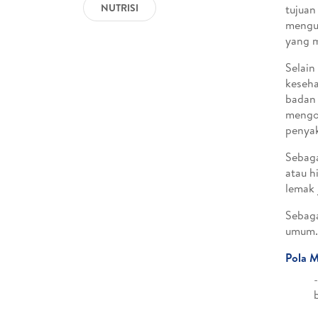
NUTRISI
tujuan
mengur
yang m
Selain
keseha
badan 
mengob
penyak
Sebaga
atau h
lemak 
Sebaga
umum. 
Pola M