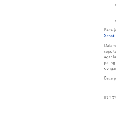
Baca j
Sehat!
Dalam 
saja, 
agar l
paling
dengan
Baca j
ID.202