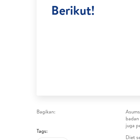
Berikut!
Bagikan:
Asumsi
badan 
juga p
Tags:
Diet s