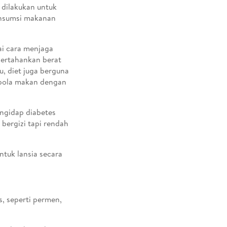
 dilakukan untuk
onsumsi makanan
ai cara menjaga
pertahankan berat
, diet juga berguna
 pola makan dengan
engidap diabetes
bergizi tapi rendah
tuk lansia secara
s, seperti permen,