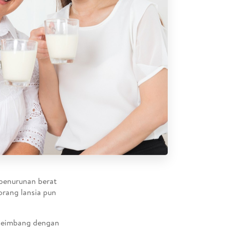
 penurunan berat
orang lansia pun
n seimbang dengan