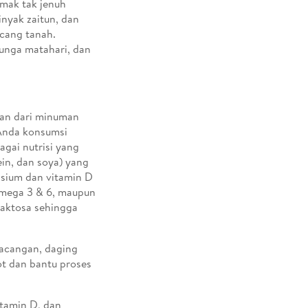
emak tak jenuh
nyak zaitun, dan
cang tanah.
bunga matahari, dan
han dari minuman
a Anda konsumsi
agai nutrisi yang
ein, dan soya) yang
alsium dan vitamin D
omega 3 & 6, maupun
 laktosa sehingga
acangan, daging
ot dan bantu proses
tamin D, dan