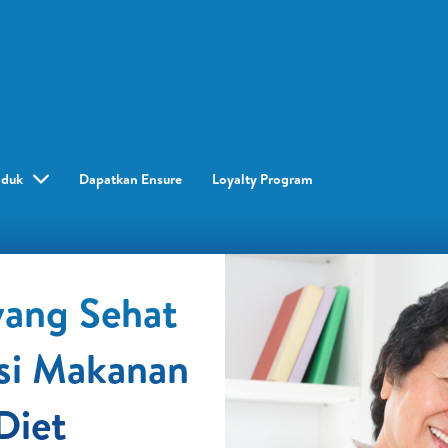
oduk
Dapatkan Ensure
Loyalty Program​
yang Sehat
si Makanan
Diet