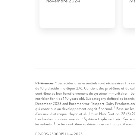
Novembre 2024​
Ma
Références: *
Les acides gras essentiels sont nécessaires à la 
de 10 g d'acide linoléique (LA). Contient des protéines et du c
+
contribue au bon fonctionnement du système immunitaire.
Sou
nutrition for kids 1 10 years old. Subcategory defined as brand
December 2023 and Euromonitor Passport Dairy Products and
%
qui contribue au développement cognitif normal.
Basé sur les
d'un suivi diététique. Huynh et al. J Hum Nutr Diet no. 28 (6).
>
tondue des moutons vivants.
Système triplement sûr : Systèm
‡
les enfants.
Le fer contribue au développement cognitif norma
FR-PDS-2500015 | Juin 2025