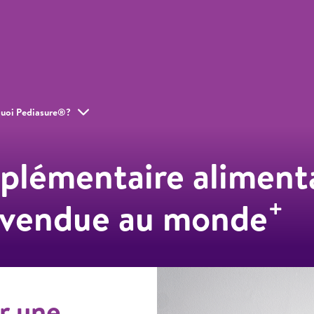
uoi Pediasure®?
plémentaire aliment
+
s vendue au monde
r une