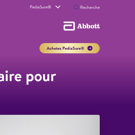
PediaSure®
Achetez PediaSure®
aire pour
Ped