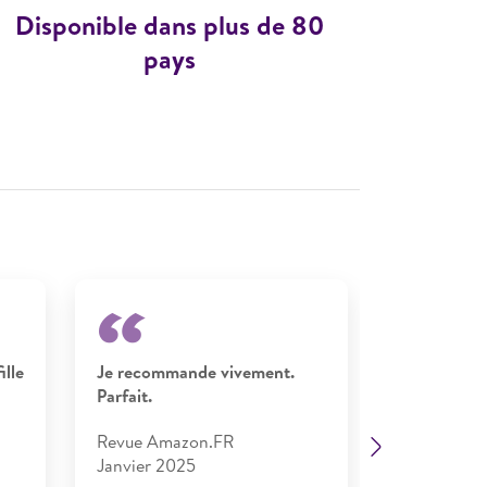
Disponible dans plus de 80
pays
ille
Je recommande vivement.
Le préféré 
Parfait.
J'utilise P
deux enfants
Revue Amazon.FR
adorent le 
Next
Janvier 2025​