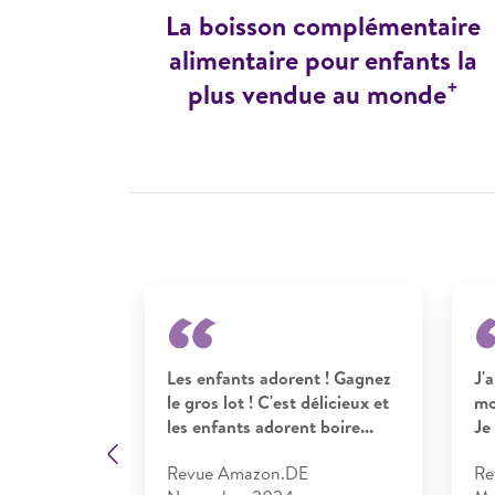
La boisson complémentaire
alimentaire pour enfants la
+
plus vendue au monde
ment avec
Les enfants adorent ! Gagnez
J'a
le
le gros lot ! C'est délicieux et
mo
les enfants adorent boire...
Je 
IT
Previous
Revue Amazon.DE
Re