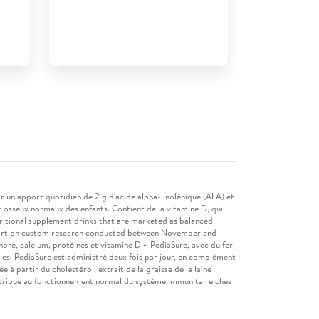
Revue Ama
Février 202
r un apport quotidien de 2 g d'acide alpha-linolénique (ALA) et
nt osseux normaux des enfants. Contient de la vitamine D, qui
utritional supplement drinks that are marketed as balanced
 part on custom research conducted between November and
ore, calcium, protéines et vitamine D ~ PediaSure, avec du fer
ales. PediaSure est administré deux fois par jour, en complément
 à partir du cholestérol, extrait de la graisse de la laine
tribue au fonctionnement normal du système immunitaire chez