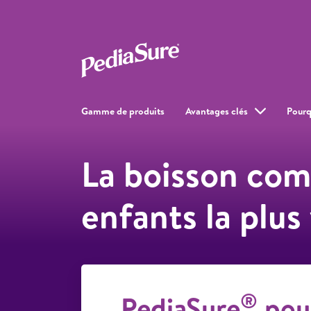
Gamme de produits
Avantages clés
Pourq
La boisson com
enfants la plu
®
PediaSure
pou