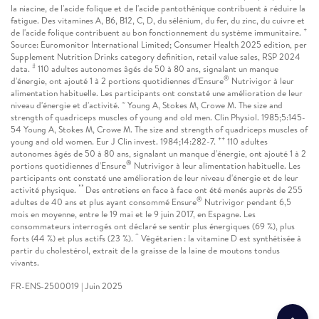
la niacine, de l'acide folique et de l'acide pantothénique contribuent à réduire la
fatigue. Des vitamines A, B6, B12, C, D, du sélénium, du fer, du zinc, du cuivre et
+
de l'acide folique contribuent au bon fonctionnement du système immunitaire.
Source: Euromonitor International Limited; Consumer Health 2025 edition, per
Supplement Nutrition Drinks category definition, retail value sales, RSP 2024
#
data.
110 adultes autonomes âgés de 50 à 80 ans, signalant un manque
®
d'énergie, ont ajouté 1 à 2 portions quotidiennes d'Ensure
Nutrivigor à leur
alimentation habituelle. Les participants ont constaté une amélioration de leur
~
niveau d'énergie et d'activité.
Young A, Stokes M, Crowe M. The size and
strength of quadriceps muscles of young and old men. Clin Physiol. 1985;5:145-
54 Young A, Stokes M, Crowe M. The size and strength of quadriceps muscles of
++
young and old women. Eur J Clin invest. 1984;14:282-7.
110 adultes
autonomes âgés de 50 à 80 ans, signalant un manque d'énergie, ont ajouté 1 à 2
®
portions quotidiennes d'Ensure
Nutrivigor à leur alimentation habituelle. Les
participants ont constaté une amélioration de leur niveau d'énergie et de leur
**
activité physique.
Des entretiens en face à face ont été menés auprès de 255
®
adultes de 40 ans et plus ayant consommé Ensure
Nutrivigor pendant 6,5
mois en moyenne, entre le 19 mai et le 9 juin 2017, en Espagne. Les
consommateurs interrogés ont déclaré se sentir plus énergiques (69 %), plus
^
forts (44 %) et plus actifs (23 %).
Végétarien : la vitamine D est synthétisée à
partir du cholestérol, extrait de la graisse de la laine de moutons tondus
vivants.
FR-ENS-2500019 | Juin 2025