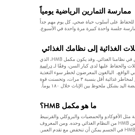
ممارسة التمارين الرياضية يومياً
ية للحفاظ على أسلوب حياة صحي. كل يوم مهم جداً
ممارسة جلسة واحدة كبيرة مرة واحدة في الأسبوع.
ت الغذائية إلى نظامك الغذائي
أظهرت الدراسات أنه من أجل الحفاظ على كتلة العضلات وصحتها مع تقدمنا ​​في العمر، فإننا نحتاج لمزيد من البروتين في نظامنا الغذائي. وقد يكون مكمل HMB، الذي
ت والحفاظ عليها لدى كبار السن، وفقًا لـ
دراسة
 SingHealth Polyclinics (SHP)، وشركة أبوت للتغذية. في الواقع، البالغون المعرضون لخطر سوء التغذية
والذين تناولوا كوبين من مكمل غذائي عن طريق الفم مع مكمل HMB ومدعومين بالنصائح الغذائية، كان احتمال تعرضهم لمخاطر غذائية أقل بنسبة ٣ مرات، وتحسنت قوة
ما هو مكمل HMB؟
مة مثل الأفوكادو والحمضيات والبروكلي والقرنبيط
والهليون والبيض ولحم البقر. وعلى الرغم من وجود الليوسين في الطعام، إلا أنه من الصعب الحصول على كمية كافية من HMB من النظام الغذائي وحده. ومن المعروف