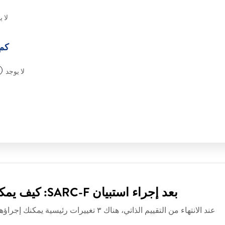
لا 
كم 
لا يوجد
بعد إجراء استبيان SARC-F: كيف يمكن منع فقدان العضلات أو علاجه؟
عند الانتهاء من التقييم الذاتي، هناك ٣ تغييرات رئيسية يمكنك إجراؤها على أسلوب حياتك لعلاج أو منع فقدان العضلات.