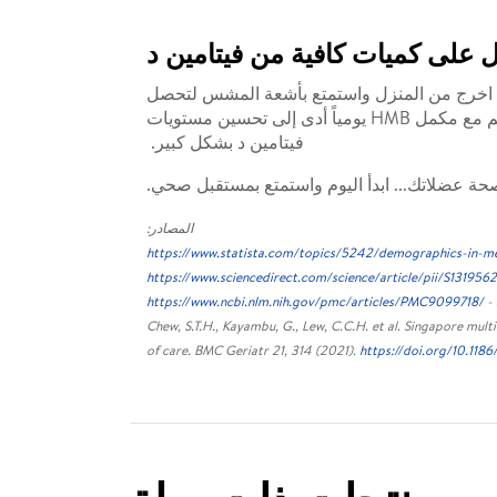
على كميات كافية من فيتامين د
نسان إلى ٦٠٠ - ٨٠٠ وحدة دولية من فيتامين د يومياً. اخرج من المنزل واستمتع بأشعة المشس لتحصل
منها على جرعتك اليومية لفيتامين د! أظهرت دراسة SHIELD أن تناول حصتين من المكملات الغذائية عن طريق الفم مع مكمل HMB يومياً أدى إلى تحسين مستويات
فيتامين د بشكل كبير.
المصادر:
https://www.statista.com/topics/5242/demographics-in-m
https://www.sciencedirect.com/science/article/pii/S1319
https://www.ncbi.nlm.nih.gov/pmc/articles/PMC9099718/
- 
Chew, S.T.H., Kayambu, G., Lew, C.C.H. et al. Singapore mul
of care. BMC Geriatr 21, 314 (2021).
https://doi.org/10.11