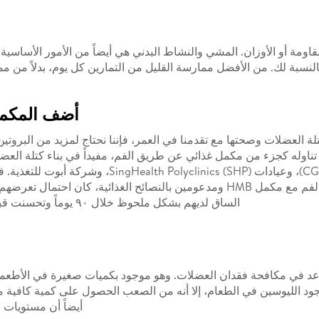
مقاومة أو الأوزان. المشي والنشاط البدني هي أيضاً من الأمور الأساس
النسبة لك. من الأفضل ممارسة القليل من التمارين كل يوم، بدلاً من 
أضف المكملا
تناوله كجزء من مكمل غذائي عن طريق الفم، مفيداً في بناء كتلة العضلا
، التي أجراها مستشفى شانغي العام (CGH)، وعيادات
الساق لديهم بشكل ملحوظ خلال ٩٠ يوماً وتحسنت قبضة اليد بشكل ملحوظ بين الإناث خلال ١٨٠ يوماً.
ذي يساعد في مكافحة فقدان العضلات. وهو موجود بكميات صغيرة في الأطع
أيضاً أن مستويات HMB في الجسم يمكن أن تنخفض مع تقدم العمر.