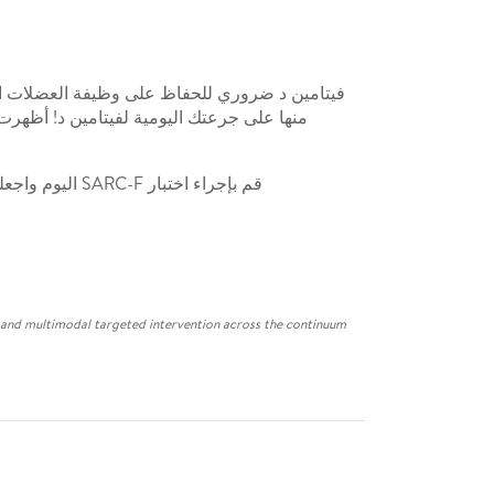
قم بإجراء اختبار SARC-F اليوم واجعله عادة عائلية لتحافظ على قوتك وصحتك. لم يفت الأوان أبداً لتحسين صحة عضلاتك... ابدأ اليوم واستمتع بمستقبل صحي.
t and multimodal targeted intervention across the continuum