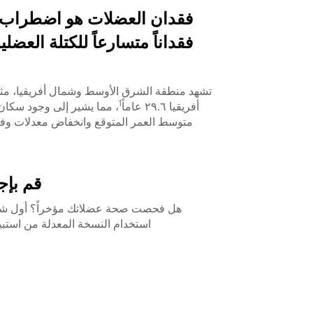
فقدان العضلات هو اضطراب 
فقداناً متسارعاً للكتلة الع
تشهد منطقة الشرق الأوسط وشمال أفريقيا، مثل ا
1
أفريقيا ٢٩.٦ عاماً
، مما يشير إلى وجود سكان
متوسط ​​العمر المتوقع وانخفاض معدلات وفي
قم بإجراء استبيان SARC-F 
هل فحصت صحة عضلاتك مؤخراً؟ أول شيء ع
استخدام النسخة المعدلة من استبيان الفحص الذاتي، المسمى SARC-F، أدناه. اكتشف م