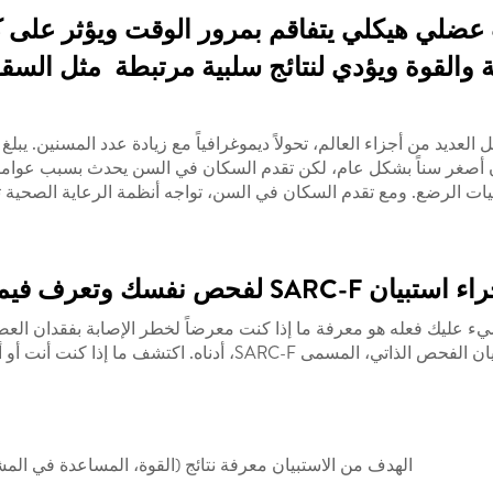
عضلي هيكلي يتفاقم بمرور الوقت ويؤثر على
ضلية والقوة ويؤدي لنتائج سلبية مرتبطة مثل ال
لعديد من أجزاء العالم، تحولاً ديموغرافياً مع زيادة عدد المسنين. ي
 أصغر سناً بشكل عام، لكن تقدم السكان في السن يحدث بسبب عوامل م
ات الرضع. ومع تقدم السكان في السن، تواجه أنظمة الرعاية الصحية ت
لفحص نفسك وتعرف فيما إذا كنت مصاباً بفقدان العضلات
ليك فعله هو معرفة ما إذا كنت معرضاً لخطر الإصابة بفقدان العضلا
ا إذا كنت أنت أو أحد أحبائك معرضاً لخطر الإصابة بفقدان العضلات.
الهدف من الاستبيان معرفة نتائج (القوة، المساعدة في ا