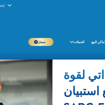
إنش
ماكن البيع
الحملات
سجل
تي لقوة
استبيان