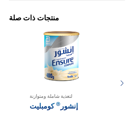
منتجات ذات صلة
Previous
Next
لتغذية شاملة ومتوازنة
®
إنشور
كومبليت