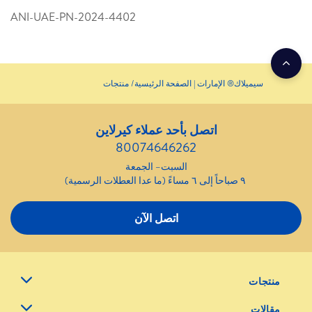
ANI-UAE-PN-2024-4402
سيميلاك® الإمارات | الصفحة الرئيسية
منتجات
اتصل بأحد عملاء كيرلاين
80074646262
السبت– الجمعة
٩ صباحاً إلى ٦ مساءً (ما عدا العطلات الرسمية)
اتصل الآن
منتجات
مقالات