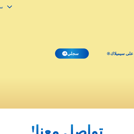
سي
 على سيميلاك®
سجلي
تواصل معنا!