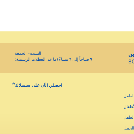
ين
السبت– الجمعة
٩ صباحاً إلى ٦ مساءً (ما عدا العطلات الرسمية)
8
®
احصلي الآن على سيميلاك
لطفل
أطفال
الطفل
الحمل