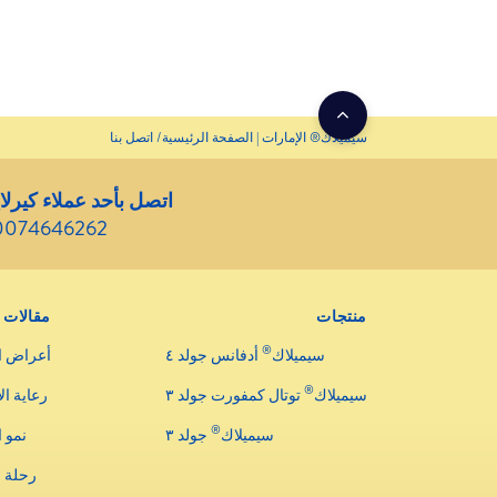
سيميلاك® الإمارات | الصفحة الرئيسية
اتصل بنا
اتصل بأحد عملاء كيرلا
0074646262
منتجات
مقالات
®
سيميلاك
أدفانس جولد ٤
أعراض ا
®
سيميلاك
توتال كمفورت جولد ٣
رعاية ال
®
سيميلاك
جولد ٣
نمو 
رحلة 