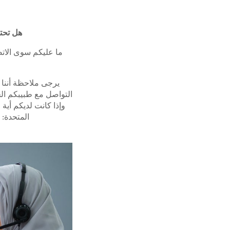
هل تحت
يرجى ملاحظة أننا 
التواصل مع طبيبكم ال
وإذا كانت لديكم أية
المتحدة: 800SIMIMAMA (80074646262) (السبت إلى الجمعة، ٩ صباحاً إلى ٦ مساءً).