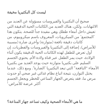
ليست كل البكتيريا مخيفة
صحيح أن البكتيريا والفيروسات مسؤولة عن العديد من
الالتهابات. ولكن، هناك العديد من الكائنات الحية الدقيقة التي
تعيش داخل أمعاء طفلكِ وهي مفيدة جداً للصحة. يتكون هذا
"المجتمع" من الميكروبات، المعروف باسم ميكروبيوم، من
كائنات دقيقة نافعة (متوازنة) وأخرى ضارة (مسببة
للأمراض)، إضافة إلى البكتيريا والفيروسات والفطريات. إن
أول تعرض للطفل لهذه الكائنات الحية الدقيقة يكون أثناء
الولادة، حيث يمر الطفل عبر قناة ولادة الأم. يحتوي الجسم
السليم على بكتيريا متوازنة حيث يوجد العديد من بكتيريا
الأمعاء “النافعة” التي تبعد البكتيريا "الضارة”. ومع ذلك، عندما
يختل التوازن، نتيجة اتباع نظام غذائي غير صحي أو حدوث
مرض ما، فقد يتعرض الجهاز المناعي للخطر ويجعل الجسم
1
أكثر عرضة للأمراض.
ما هي الأمعاء الصحية وكيف تساعد جهاز المناعة؟