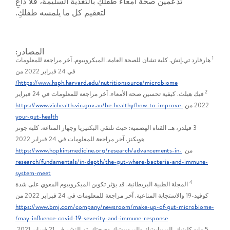
تدعمين صحة أمعاء طفلكِ بالتغذية السليمة، فلا داعِ
لتعقيم كل ما يلمسه طفلكِ.
المصادر:
1
هارفارد تي.إتش. كلية تشان للصحة العامة. الميكروبيوم. آخر مراجعة للمعلومات
في 24 فبراير 2022 من
https://www.hsph.harvard.edu/nutritionsource/microbiome/
2
فيك هيلث. كيفية تحسين صحة الأمعاء. آخر مراجعة للمعلومات في 24 فبراير
2022 من
https://www.vichealth.vic.gov.au/be-healthy/how-to-improve-
your-gut-health
3 فيلدز، هـ. القناة الهضمية: حيث تلتقي البكتيريا وجهاز المناعة. كلية جونز
هوبكنز. آخر مراجعة للمعلومات في 24 فبراير 2022
من
https://www.hopkinsmedicine.org/research/advancements-in-
research/fundamentals/in-depth/the-gut-where-bacteria-and-immune-
system-meet
4
المجلة الطبية البريطانية. قد يؤثر تكوين الميكروبيوم المعوي على شدة
كوفيد-19 والاستجابة المناعية. آخر مراجعة للمعلومات في 24 فبراير 2022 من
https://www.bmj.com/company/newsroom/make-up-of-gut-microbiome-
may-influence-covid-19-severity-and-immune-response/
5 مايو كلينيك. البريبايوتيك والبروبيوتيك وصحتكِ. تم النشر في 21 فبراير 2021.