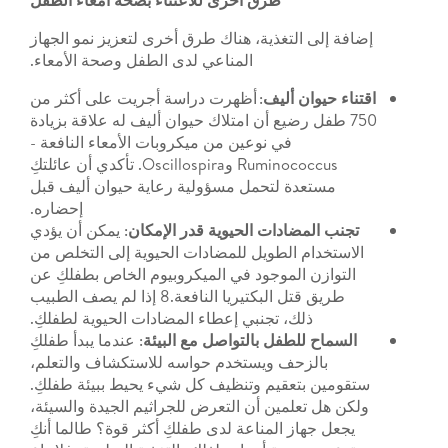
إضافة إلى التغذية، هناك طرق أخرى لتعزيز نمو الجهاز
المناعي لدى الطفل وصحة الأمعاء.
اقتناء حيوان أليف
: أظهرت دراسة أجريت على أكثر من
750 طفل رضيع أن امتلاك حيوان أليف له علاقة بزيادة
في نوعين من ميكروبات الأمعاء النافعة -
Ruminococcus وOscillospira. تأكدي أن عائلتكِ
مستعدة لتحمل مسؤولية رعاية حيوان أليف قبل
إحضاره.
تجنب المضادات الحيوية قدر الإمكان
: يمكن أن يؤدي
الاستخدام الطويل للمضادات الحيوية إلى التخلص من
التوازن الموجود في الميكروبيوم الخاص بطفلكِ عن
طريق قتل البكتيريا النافعة.8 إذا لم يصف الطبيب
ذلك، تجنبي إعطاء المضادات الحيوية لطفلكِ.
السماح للطفل بالتواصل مع البيئة
: عندما يبدأ طفلكِ
بالزحف ويستخدم حواسه للاستكشاف والتعلم،
ستقومين بتعقيم وتنظيف كل شيء يحيط ببيئة طفلكِ.
ولكن هل تعلمين أن التعرض للجراثيم الجيدة والسيئة،
يجعل جهاز المناعة لدى طفلكِ أكثر قوة؟ طالما أنكِ