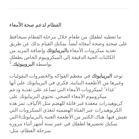
الفطام لدعم صحة الأمعاء
ما تعطيه لطفلكِ من طعام خلال مرحلة الفطام سيحافظ
على صحتهِ وصحة أمعائه أيضاً. يمكنكِ القيام بذلك عن طريق
تغذية ميكروبات الأمعاء
بالبريبايوتك
وإضافة المزيد من
الكائنات الحية الدقيقة إلى الميكروبيوم الخاص بطفلكِ
5
بواسطة
البروبيوتيك
.
توجد
البريبايوتك
في معظم الفواكه والخضروات البقوليات
وغيرها من الأطعمة النباتية. فكري في البريبايوتك على أنها
"غذاء" لميكروبات الأمعاء التي تساعد على تغذية ودعم
ميكروبيوم الأمعاء الصحي. تحتوي البريبايوتك على
كربوهيدرات معقدة غير قابلة للهضم مثل الألياف. تمر هذه
الكربوهيدرات عبر القناة الهضمية لتغذي الميكروبات التي
تعيش فيها. هناك الكثير من الأطعمة الغنية بالبريبايوتك6 التي
يمكنكِ تحضيرها لطفلكِ في عمر ستة أشهر أثناء مروره
بمرحلة الفطام، مثل: