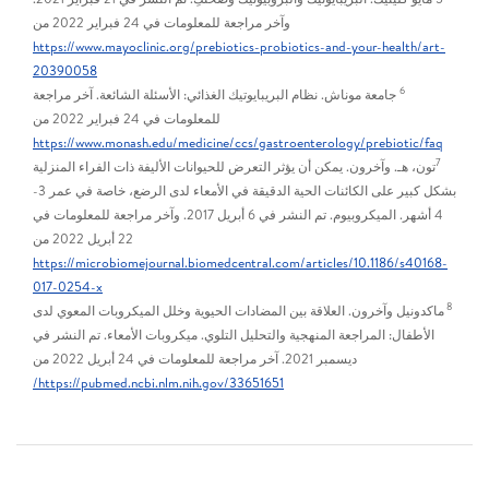
وآخر مراجعة للمعلومات في 24 فبراير 2022 من
https://www.mayoclinic.org/prebiotics-probiotics-and-your-health/art-
20390058
6
جامعة موناش. نظام البريبايوتيك الغذائي: الأسئلة الشائعة. آخر مراجعة
للمعلومات في 24 فبراير 2022 من
https://www.monash.edu/medicine/ccs/gastroenterology/prebiotic/faq
7
تون، هـ. وآخرون. يمكن أن يؤثر التعرض للحيوانات الأليفة ذات الفراء المنزلية
بشكل كبير على الكائنات الحية الدقيقة في الأمعاء لدى الرضع، خاصة في عمر 3-
4 أشهر. الميكروبيوم. تم النشر في 6 أبريل 2017. وآخر مراجعة للمعلومات في
22 أبريل 2022 من
https://microbiomejournal.biomedcentral.com/articles/10.1186/s40168-
017-0254-x
8
ماكدونيل وآخرون. العلاقة بين المضادات الحيوية وخلل الميكروبات المعوي لدى
الأطفال: المراجعة المنهجية والتحليل التلوي. ميكروبات الأمعاء. تم النشر في
ديسمبر 2021. آخر مراجعة للمعلومات في 24 أبريل 2022 من
https://pubmed.ncbi.nlm.nih.gov/33651651/