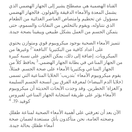
القناة الهضمية هي مصطلح يشير إلى الجهاز الهضمي الذي
يشمل المعدة والأمعاء الدقيقة والقولون. فالجهاز الهضمي
مسؤول عن تحطيم وامتصاص العناصر الغذائية من الطعام
الذي نتناوله، ويقوم بالتخلص من النفايات والسموم، حتى
يتمكن الجسم من العمل بشكل طبيعي ويبقينا بصحة جيدة.
تتميز الأمعاء الصحية بوجود ميكروبيوم قوي ومتوازن يحتوي
2
على أعداد كافية من البكتيريا "النافعة"
وغيرها من
الميكروبات. إضافة إلى ذلك، يمكن العثور على نسبة كبيرة
3
من الجهاز المناعي في بطانة الجهاز الهضمي.
يحافظ كلاً من
الجهاز المناعي وبكتيريا الأمعاء على صحة الجسم. فمثلاً،
يقوم ميكروبيوم الأمعاء "بتدريب" الخلايا المناعية التي تسمى
(خلايا الدم البيضاء) لمعرفة الفرق بين أنسجة الجسم السليمة
و"الغزاة" الخطرين. وقد وجدت الأبحاث الحديثة أن ميكروبيوم
الأمعاء يؤثر على طريقة استجابة الجهاز المناعي لفيروس
4
كوفيد-19.
الآن بعد أن تعرفتي على أهمية الأمعاء الصحية لمناعة طفلكِ
وصحته العامة، نحن متأكدون بأنكِ مستعدة لضمان صحة
أمعاء طفلكِ بحالة جيدة.