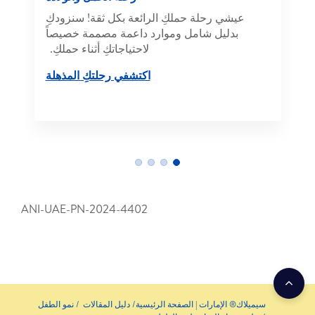
عيشي رحلة حملكِ الرائعة بكل ثقة! سنزودكِ
بدليل شامل وموارد داعمة مصممة خصيصاً
لاحتياجاتكِ أثناء حملكِ.
اكتشفي رحلتكِ المذهلة
ANI-UAE-PN-2024-4402
سيميلاك® الإمارات | الصفحة الرئيسية
دليل المقالات
نمو الطفل