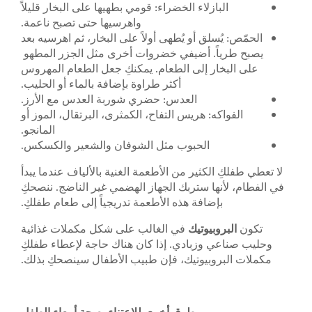
البازلاء الخضراء: قومي بطهيها على البخار قليلاً
واهرسيها حتى تصبح ناعمة.
الحمّص: يُسلق أو يُطهى أولاً على البخار، ثم اهرسيه بعد
يصبح طرياً. أضيفي خضروات أخرى مثل الجزر المطهو ​​
على البخار إلى الطعام. يمكنكِ جعل الطعام المهروس
أكثر طراوة بإضافة بالماء أو الحليب.
العدس: حضري شوربة العدس مع الأرز.
الفواكه: هريس التفاح، الكمثرى، البرتقال، الموز أو
المانجو.
الحبوب مثل الشوفان والشعير والكسكس.
لا تعطي طفلكِ الكثير من الأطعمة الغنية بالألياف عندما يبدأ
في الفطام، لأنها ستربك الجهاز الهضمي غير الناضج. ننصحكِ
بإضافة هذه الأطعمة تدريجياً إلى طعام طفلكِ.
تكون
البروبيوتيك
في الغالب على شكل مكملات غذائية
وحليب صناعي وزبادي. إذا كان هناك حاجة لإعطاء طفلكِ
مكملات البروبيوتيك، فإن طبيب الأطفال سينصحكِ بذلك.
طرق أخرى للاعتناء بصحة أمعاء الطفل