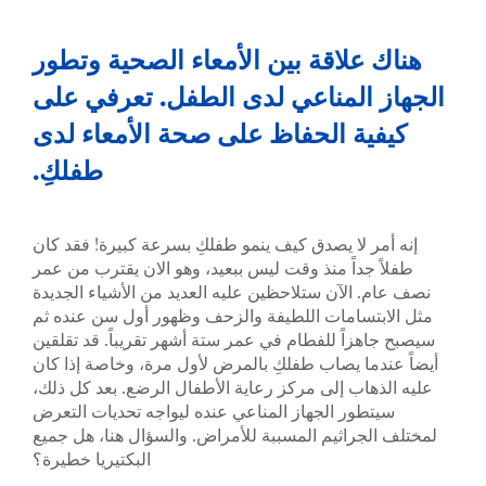
هناك علاقة بين الأمعاء الصحية وتطور
الجهاز المناعي لدى الطفل. تعرفي على
كيفية الحفاظ على صحة الأمعاء لدى
طفلكِ.
إنه أمر لا يصدق كيف ينمو طفلكِ بسرعة كبيرة! فقد كان
طفلاً جداً منذ وقت ليس ببعيد، وهو الان يقترب من عمر
نصف عام. الآن ستلاحظين عليه العديد من الأشياء الجديدة
مثل الابتسامات اللطيفة والزحف وظهور أول سن عنده ثم
سيصبح جاهزاً للفطام في عمر ستة أشهر تقريباً. قد تقلقين
أيضاً عندما يصاب طفلكِ بالمرض لأول مرة، وخاصة إذا كان
عليه الذهاب إلى مركز رعاية الأطفال الرضع. بعد كل ذلك،
سيتطور الجهاز المناعي عنده ليواجه تحديات التعرض
لمختلف الجراثيم المسببة للأمراض. والسؤال هنا، هل جميع
البكتيريا خطيرة؟