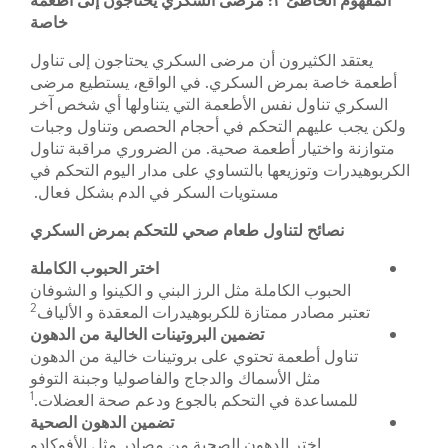
خاصة
يعتقد الكثيرون أن مرضى السكري يحتاجون إلى تناول
أطعمة خاصة بمرض السكري. في الواقع، يستطيع مرضى
السكري تناول نفس الأطعمة التي يتناولها أي شخص آخر
ولكن يجب عليهم التحكم في أحجام الحصص وتناول وجبات
متوازنة واختيار أطعمة صحية. من الضروري مراقبة تناول
الكربوهيدرات وتوزيعها بالتساوي على مدار اليوم التحكم في
مستويات السكر في الدم بشكل فعال.
نصائح لتناول طعام صحي للتحكم بمرض السكري
اختر الحبوب الكاملة
الحبوب الكاملة مثل الرز البني و الكينوا و الشوفان
2
تعتبر مصادر ممتازة للكربوهيدرات المعقدة و الألياف
تضمين البروتينات الخالية من الدهون
تناول أطعمة تحتوي على بروتينات خالية من الدهون
مثل الأسماك والدجاج والفاصوليا وجبنة التوفو
1
للمساعدة في التحكم بالجوع ودعم صحة العضلات.
تضمين الدهون الصحية
اختر الدهون الصحية من مصادر مثل الأفوكادو