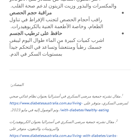
والمكسرات والبذور وزيت الزيتون لدعم صحة القلب.
مراقبة حجم الحصص
راقب أحجام الحصص لتجنب الإفراط في تناول
الطعام، وخاصة الأطعمة الغنية بالكربوهيدرات.
حافظ على ترطيب الجسم
اشرب كميات كبيرة من الماء طوال اليوم ليبقى
جسمك رطباً ومنتعشاً وتساعد في التحكم جيداً
بمستويات السكر في الدم.
المصادر:
1
. مقال نشرته جمعية مرضى السكري في أستراليا بعنوان نظام غذائي صحي
لمرضى السكري، متوفر على
https://www.diabetesaustralia.com.au/living-
with-diabetes/healthy-eating/
وتم الوصول إليه في مايو 2023.
2
. مقال نشرته جمعية مرضى السكري في أستراليا بعنوان الكربوهيدرات
والبروتينات والدهون، متوفر على
https://www.diabetesaustralia.com.au/living-with-diabetes/carbs-