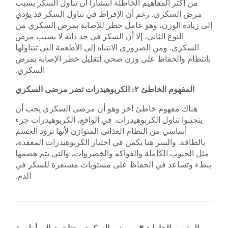
من أكثر المفاهيم الخاطئة انتشاراً أن تناول السكر يسبب
مرض السكري. رغم أن الإفراط في تناول السكر قد يؤدي
إلى زيادة الوزن، وهو عامل خطر للإصابة بمرض السكري من
النوع الثاني، إلا أن السكر في حد ذاته لا يسبب مرض
السكري. ومن الضروري الانتباه إلى الأطعمة التي تتناولها
بانتظام والحفاظ على وزن صحي لتقليل خطر الإصابة بمرض
السكري.
المفهوم الخاطئ ٢: الكربوهيدرات تضر مرضى السكري
هناك مفهوم خاطئ آخر وهو أن مرضى السكري يجب أن
يتجنبوا تناول الكربوهيدرات. في الواقع، الكربوهيدرات جزء
أساسي من النظام الغذائي المتوازن لأنها تزود الجسم
بالطاقة. والسر هنا يكمن في اختيار الكربوهيدرات المعقدة،
مثل الحبوب الكاملة والفواكه والخضروات، والتي يتم هضمها
ببطء وتساعد في الحفاظ على مستويات مستقرة للسكر في
الدم.
المفهوم الخاطئ ٣: مرضى السكري يحتاجون إلى أطعمة