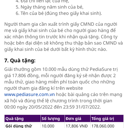
4. Địa chỉ liên lạc của mẹ,
5. Ngày tháng năm sinh của bé,
6. Tên của bé (đúng theo giấy khai sinh).
Người tham gia cần xuất trình giấy CMND của người
mẹ và giấy khai sinh của bé cho người giao hàng để
xác nhận thông tin trước khi nhận quà tặng. Công ty
hoặc bên đại diện sẽ không thu thập bản sao CMND và
giấy khai sinh của bé dưới bất kỳ hình thức nào.
7. Quà tặng:
Giải thưởng gồm 10.000 mẫu dùng thử PediaSure trị
giá 17.806 đồng, mỗi người đăng ký sẽ nhận được 2
mẫu thử, giao hàng miễn phí toàn quốc cho những
người tham gia đăng kí trên website
www.pediasure.com.vn
hoặc bài quảng cáo trên mạng
xã hội và đúng thể lệ chương trình trong thời gian
00:00 ngày 20/05/2022 đến 23:59 31/07/2022.
Quà tặng
Số lượng
Đơn giá
Tổng giá trị
Gói dùng thử
10.000
17,806 VNĐ
178.060.000