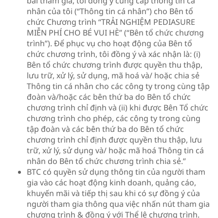
bài tham gia, tôi đồng ý cung cấp thông tin cá
nhân của tôi (“Thông tin cá nhân”) cho Bên tổ
chức Chương trình “TRẢI NGHIỆM PEDIASURE
MIỄN PHÍ CHO BÉ VUI HÈ” (“Bên tổ chức chương
trình”). Để phục vụ cho hoạt động của Bên tổ
chức chương trình, tôi đồng ý và xác nhận là: (i)
Bên tổ chức chương trình được quyền thu thập,
lưu trữ, xử lý, sử dụng, mã hoá và/ hoặc chia sẻ
Thông tin cá nhân cho các công ty trong cùng tập
đoàn và/hoặc các bên thứ ba do Bên tổ chức
chương trình chỉ định và (ii) khi được Bên Tổ chức
chương trình cho phép, các công ty trong cùng
tập đoàn và các bên thứ ba do Bên tổ chức
chương trình chỉ định được quyền thu thập, lưu
trữ, xử lý, sử dụng và/ hoặc mã hoá Thông tin cá
nhân do Bên tổ chức chương trình chia sẻ.”
BTC có quyền sử dụng thông tin của người tham
gia vào các hoạt động kinh doanh, quảng cáo,
khuyến mãi và tiếp thị sau khi có sự đồng ý của
người tham gia thông qua việc nhấn nút tham gia
chương trình & đồng ý với Thể lệ chương trình.