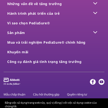
Những vấn đề về tăng trưởng
Hành trình phát triển của trẻ
Vì sao chọn PediaSure®
Sản phẩm
Mua và trải nghiệm PediaSure® chính hãng
Khuyến mãi
Công cụ đánh giá tình trạng tăng trưởng
Mẫu chấp thuận
Câu hỏi thường gặp
Quyền riêng tư
Điều khoản và điều kiện
Liên hệ
Trang chủ
Bằng việc sử dụng trang web này, quý vị đồng ý với việc sử dụng cookie của
chúng tôi.