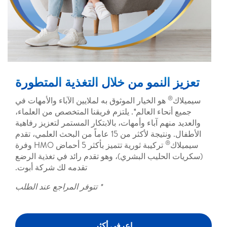
تعزيز النمو من خلال التغذية المتطورة
®
سيميلاك
هو الخيار الموثوق به لملايين الآباء والأمهات في
جميع أنحاء العالم*. يلتزم فريقنا المتخصص من العلماء،
والعديد منهم آباء وأمهات، بالابتكار المستمر لتعزيز رفاهية
الأطفال. ونتيجة لأكثر من 15 عاماً من البحث العلمي، تقدم
®
سيميلاك
تركيبة ثورية تتميز بأكثر 5 أحماض HMO وفرة
(سكريات الحليب البشري)، وهو تقدم رائد في تغذية الرضع
تقدمه لك شركة أبوت.
* تتوفر المراجع عند الطلب
اعرفي أكثر