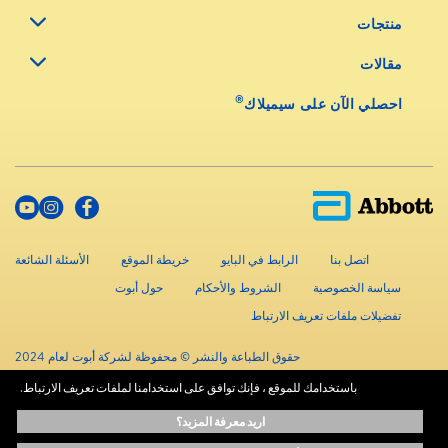
منتجات
مقالات
®
احصلي الآن على سيميلاك
اتصل بنا
الرابط في البايو
خريطة الموقع
الأسئلة الشائعة
سياسة الخصوصية
الشروط والأحكام
حول أبوت
تفضيلات ملفات تعريف الارتباط
حقوق الطباعة والنشر © محفوظة لشركة أبوت لعام 2024
باستخدامك للموقع ، فإنك توافق على استخدامنا لملفات تعريف الارتباط.
المعلومات الموجودة في هذا الموقع متاحة لأهداف تعليمية فقط.، ولا تحل محل
اريد معرفة المزيد؟
استشارة المتخصصين المعتمدين. استشر دائماً أخصائيي الرعاية الصحية للحصول على