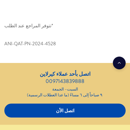
*تتوفر المراجع عند الطلب
ANI-QAT-PN-2024-4528
اتصل بأحد عملاء كيرلاين
0097143839888
السبت– الجمعة
٩ صباحاً إلى ٦ مساءً (ما عدا العطلات الرسمية)
اتصل الأن