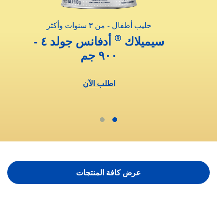
حليب أطفال - من ٣ سنوات وأكثر
®
سيميلاك
أدفانس جولد ٤ -
٩٠٠ جم
اطلب الآن
عرض كافة المنتجات