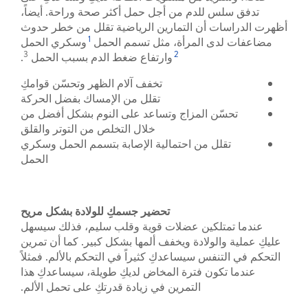
تدفق سلس للدم من أجل حمل أكثر صحة وراحة. أيضاً،
أظهرت الدراسات أن التمارين الرياضية تقلل من خطر حدوث
1
مضاعفات لدى المرأة، مثل تسمم الحمل
وسكري الحمل
3
2
وارتفاع ضغط الدم بسبب الحمل
.
تخفف آلام الظهر وتحسّن قوامكِ
تقلل من الإمساك بفضل الحركة
تحسّن المزاج وتساعد على النوم بشكل أفضل من
خلال التخلص من التوتر والقلق
تقلل من احتمالية الإصابة بتسمم الحمل وسكري
الحمل
تحضير جسمكِ للولادة بشكل مريح
عندما تمتلكين عضلات قوية وقلب سليم، فذلك سيسهل
عليكِ عملية والولادة ويخفف ألمها بشكل كبير. كما أن تمرين
التحكم في التنفس سيساعدكِ كثيراً في التحكم بالألم. فمثلاً
عندما تكون فترة المخاض لديكِ طويلة، سيساعدكِ هذا
التمرين في زيادة قدرتكِ على تحمل الألم.