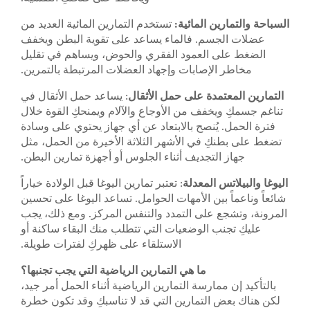
السباحة والتمارين المائية:
تستخدم التمارين المائية العديد من
عضلات الجسم. فالماء يساعد على تقوية البطن ويخفف
الضغط على العمود الفقري والحوض، ويساهم في تقليل
مخاطر الإصابات وإجهاد العضلات المرتبطة بالتمرين.
التمارين المعتمدة على حمل الأثقال
: يساعد حمل الأثقال في
تناغم جسمكِ ويخفف من الأوجاع والآلام ويمنحكِ القوة خلال
فترة الحمل. يُنصح بالابتعاد عن أي جهاز يحتوي على وسادة
تضغط على بطنكِ في الأشهر الثلاثة الأخيرة من الحمل، مثل
جهاز التجديف أثناء الجلوس أو أجهزة تمارين البطن.
اليوغا والبيلاتس المعدلة
: تعتبر تمارين اليوغا قبل الولادة خياراً
شائعاً وناعماً بين الأمهات الحوامل. تساعد اليوغا على تحسين
المرونة، وتشجع على التمدد والتنفس المركز. ومع ذلك، يجب
عليكِ تجنب الوضعيات التي تتطلب منك البقاء ساكنة أو
الاستلقاء على ظهركِ لفترات طويلة.
ما هي التمارين الرياضية التي يجب تجنبها؟
بالتأكيد إن ممارسة التمارين الرياضية أثناء الحمل أمر جيد،
لكن هناك بعض التمارين التي قد لا تناسبكِ وقد تكون خطرة