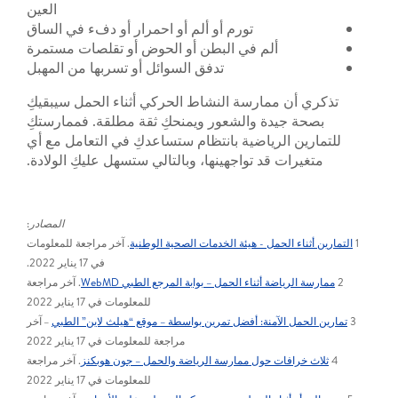
العين
تورم أو ألم أو احمرار أو دفء في الساق
ألم في البطن أو الحوض أو تقلصات مستمرة
تدفق السوائل أو تسربها من المهبل
تذكري أن ممارسة النشاط الحركي أثناء الحمل سيبقيكِ
بصحة جيدة والشعور ويمنحكِ ثقة مطلقة. فممارستكِ
للتمارين الرياضية بانتظام ستساعدكِ في التعامل مع أي
متغيرات قد تواجهينها، وبالتالي ستسهل عليكِ الولادة.
المصادر
:
1
التمارين أثناء الحمل - هيئة الخدمات الصحية الوطنية
. آخر مراجعة للمعلومات
في 17 يناير 2022.
2
ممارسة الرياضة أثناء الحمل – بوابة المرجع الطبي WebMD
. آخر مراجعة
للمعلومات في 17 يناير 2022
3
تمارين الحمل الآمنة: أفضل تمرين بواسطة – موقع “هيلث لاين” الطبي
– آخر
مراجعة للمعلومات في 17 يناير 2022
4
ثلاث خرافات حول ممارسة الرياضة والحمل – جون هوبكنز
. آخر مراجعة
للمعلومات في 17 يناير 2022