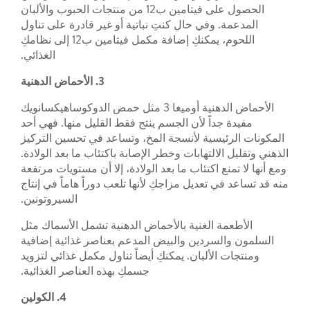
الحصول على فيتامين ب12 من منتجات الحبوب والألبان
المدعمة. وفي حال كنتِ نباتية أو غير قادرة على تناول
اللحوم، يمكنكِ إضافة مكمل فيتامين ب12 إلى نظامكِ
الغذائي.
3. الأحماض الدهنية
الأحماض الدهنية أوميغا 3 مثل حمض الدوكوساهيكسانويك
مفيدة جداً لأن الجسم ينتج فقط القليل منها. فهي أحد
المكونات الرئيسية لأنسجة المخ، وتساعد في تحسين التركيز
الذهني وتقليل الالتهابات وخطر الإصابة باكتئاب ما بعد الولادة.
ومع أنها لا تمنع اكتئاب ما بعد الولادة، إلا أن مستويات مرتفعة
منه قد تساعد في تعديل مزاجكِ لأنها تلعب دوراً هاماً في إنتاج
السيروتونين.
الأطعمة الغنية بالأحماض الدهنية تشمل الأسماك مثل
السلمون والسردين والبيض المدعم بعناصر غذائية إضافية
ومنتجات الألبان. يمكنكِ أيضاً تناول مكمل غذائي لتزويد
جسمكِ بهذه العناصر الغذائية.
4. الكولين