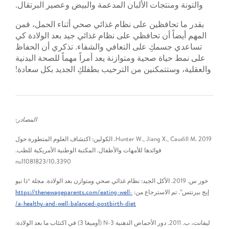
والتونة ومنتجات الألبان المدعمة والبيض وعصير البرتقال.
بقدر ما تحافظين على نظام غذائي صحي أثناء الحمل، فمن
المهم أيضاً أن تحافظي على نظام غذائي جيد بعد الولادة كي
تساعدي جسمكِ على التعافي والشفاء. تذكري أن الحفاظ
على نمط حياة صحية ومتوازنة يعد أمراً مهماً للصحة البدنية
والعقلية، وستتمكنين من الترحيب بطفلكِ الجديد بكل سعادة!
المصادر
:
Hunter W., Jiang X., Caudill M. 2019. الكولين: اكتشاف العلوم المتطورة حول
فوائدها للأمهات والأطفال. المكتبة الوطنية الأمريكية للطب.
10.3390/nu11081823
خور س. 2019. الأكل الجيد: نظام غذائي صحي ومتوازن بعد الولادة. مجلة “ذا نيو
إيج بيرنتس”. تم الاسترجاع من:
https://thenewageparents.com/eating-well-
a-healthy-and-well-balanced-postbirth-diet/
ليفانت، ب. 2011. دور الأحماض الدهنية N-3 (أوميغا 3) في اكتئاب ما بعد الولادة: