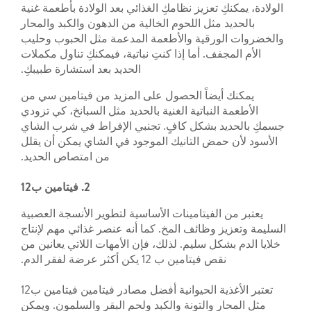
الولادة، يمكنكِ تعزيز نظامكِ الغذائي بعد الولادة بأطعمة غنية
بالحديد مثل اللحوم الخالية من الدهون والكبد والمحار
والخضروات الورقية والأطعمة المدعمة مثل الحبوب وحليب
الأم المجفف. أما إذا كنتِ نباتية، فيمكنكِ تناول مكملات
الحديد بعد استشارة طبيبكِ.
يمكنك أيضاً الحصول على المزيد من فيتامين سي من
الأطعمة النباتية الغنية بالحديد مثل السبانخ، كي تزودي
جسمكِ بالحديد بشكل كافٍ. تجنبي الإفراط في شرب الشاي
الأسود لأن حمض التانيك الموجود في الشاي يمكن أن يقلل
من امتصاص الحديد.
2. فيتامين ب12
يعتبر من الفيتامينات الأساسية لتطوير الأنسجة العصبية
السليمة وتعزيز وظائف المخ. كما أنه عنصر غذائي مهم لإنتاج
خلايا الدم بشكل سليم. لذلك، فإن الأمهات اللاتي يعانين من
نقص فيتامين ب 12 يكن أكثر عرضة لفقر الدم.
تعتبر الأغذية الحيوانية أفضل مصادر فيتامين فيتامين ب12
مثل المحار والتونة والكبد ولحم البقر والسلمون. ويمكن