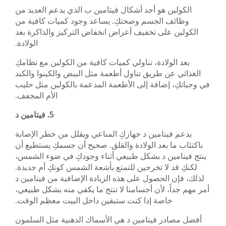
الكولين هو أحد أشكال فيتامين ب الذي يدعم العديد من
وظائف الجسم وصحتكِ. يساعد وجود كميات كافية من
الكولين على تخفيف أعراض انخفاض التركيز والذاكرة بعد
الولادة.
بعد الولادة، تناولي كميات كافية من الكولين مع نظامكِ
الغذائي عن طريق تناول أطعمة مثل البيض والكينوا والكبد
في وجباتكِ، إضافة إلى الأطعمة المدعمة بالكولين مثل حليب
الأم المجفف.
5. فيتامين د
يدعم فيتامين د جهازكِ المناعي ويقلل من خطر الإصابة
باكتئاب ما بعد الولادة والقلق. صحيح أن جسمكِ يستطيع أن
ينتج فيتامين د بشكل طبيعي أثناء وجودكِ في ضوء الشمس،
لكنكِ قد لا تخرجين للتمتع بأشعة الشمس كونكِ أم جديدة.
لذلك، فإن الحصول على هذه الزيادة الإضافية من فيتامين د
أمر مهم جداً، لأن أجسامنا لا تنتج ما يكفي منه بشكل طبيعي،
خاصة إذا كنت ستبقين داخل البيت معظم الوقت.
أفضل مصادر فيتامين د هي الأسماك الدهنية مثل السلمون