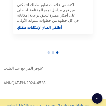
اكتشفي علامات تطور طفلكِ لتتمكني
من فهم مراحل نموه المختلفة. احصلي
على أفكار مميزة تتعلق برعاية إمكاناته
في كل خطوة من خطوات سنواته الأولى.
أطلقي العنان لإمكانات طفلكِ
*تتوفر المراجع عند الطلب
ANI-QAT-PN-2024-4528
سيميلاك® | تغذية مطورة لكل خطوة في رحلة نمو طفلك
دليل المقالات