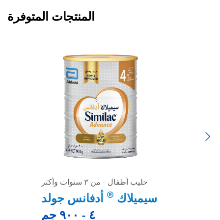
المنتجات المتوفرة
Previous
Next
حليب أطفال - من ٣ سنوات وأكثر
®
سيميلاك
أدفانس جولد
٤ - ٩٠٠ جم