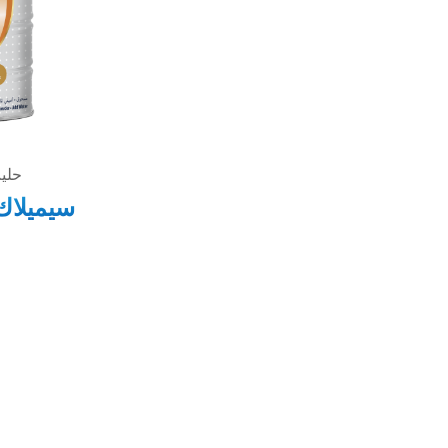
حليب أ
سيميلا