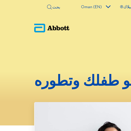
يلاك®
Oman (EN)
مو طفلك وتطوره