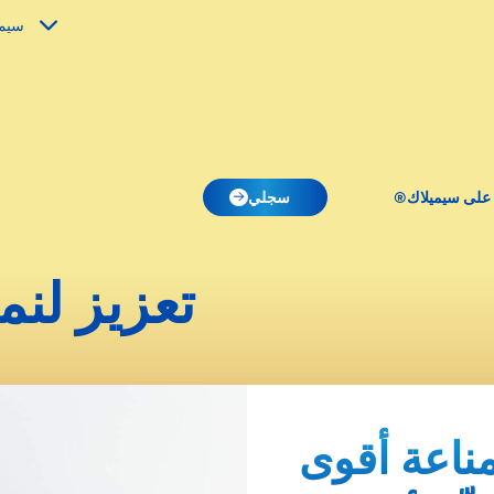
سيم
 على سيميلاك®
سجلي
تعزيز لن
مناعة أقوى