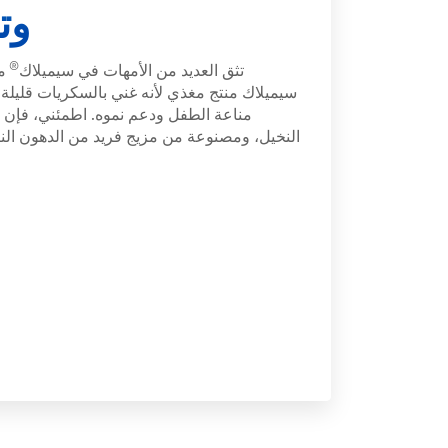
وت
®
تثق العديد من الأمهات في سيميلاك
م
سيميلاك منتج مغذي لأنه غني بالسكريات قليلة ا
مناعة الطفل ودعم نموه. اطمئني، فإن ك
النخيل، ومصنوعة من مزيج فريد من الدهون النب