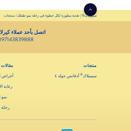
سيميلاك® | تغذية مطورة لكل خطوة في رحلة نمو طفلك
منتجات
اتصل بأحد عملاء كيرلا
097143839888
منتجات
مقالات
®
سيميلاك
أدفانس جولد ٤
أعراض ا
رعاية ال
نمو 
رحلة 