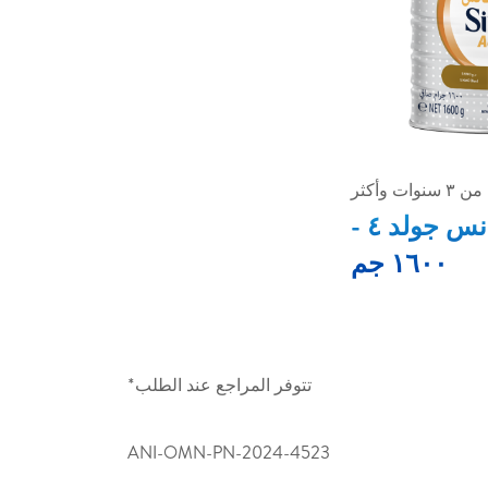
ت وأكثر
أدفانس جولد ٤ -
١٦٠٠ جم
تتوفر المراجع عند الطلب*
ANI-OMN-PN-2024-4523