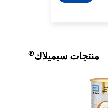
®
منتجات سيميلاك