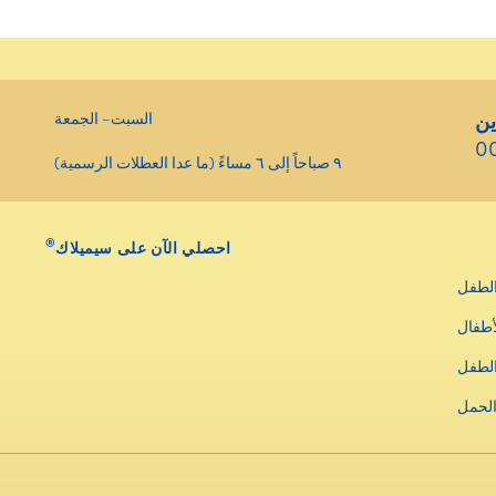
ين
السبت– الجمعة
0
٩ صباحاً إلى ٦ مساءً (ما عدا العطلات الرسمية)
®
احصلي الآن على سيميلاك
لطفل
أطفال
الطفل
الحمل