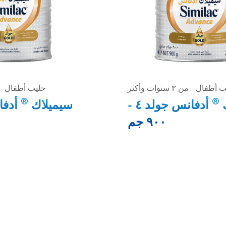
طفال - من ٣ سنوات وأكثر
حليب أطفال - من ٣ سنوا
®
®
ك
أدفانس جولد ٤ -
سيميلاك
٩٠٠ جم