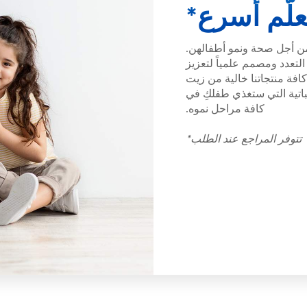
علّم أسرع*
ن أجل صحة ونمو أطفالهن.
لتعدد ومصمم علمياً لتعزيز
افة منتجاتنا خالية من زيت
اتية التي ستغذي طفلكِ في
كافة مراحل نموه.
تتوفر المراجع عند الطلب*