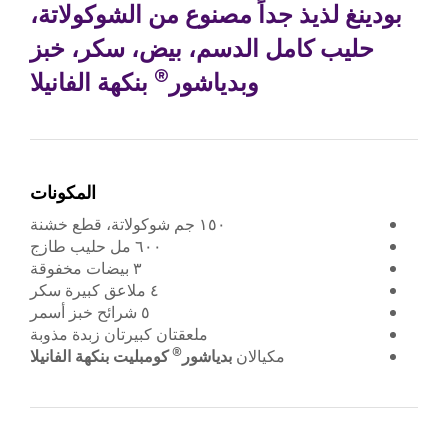
بودينغ لذيذ جداً مصنوع من الشوكولاتة،
حليب كامل الدسم، بيض، سكر، خبز
®
وبدياشور
بنكهة الفانيلا
المكونات
١٥٠ جم شوكولاتة، قطع خشنة
٦٠٠ مل حليب طازج
٣ بيضات مخفوقة
٤ ملاعق كبيرة سكر
٥ شرائح خبز أسمر
ملعقتان كبيرتان زبدة مذوبة
®
مكيالان
بدياشور
كومبليت بنكهة الفانيلا