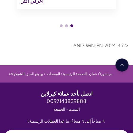
اعرفي أكثر
ANI-OMN-PN-2024-4522
بدياشور® عمان | الصفحة الرئيسية
الوصفات
بودينغ الخبز بالشوكولاتة
اتصل بأحد عملاء كيرلاين
0097143839888
السبت– الجمعة
٩ صباحاً إلى ٦ مساءً (ما عدا العطلات الرسمية)