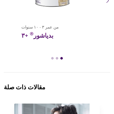
Previous
Next
من عمر ٣ - ١٠ سنوات
®
بدياشور
+٣
مقالات ذات صلة