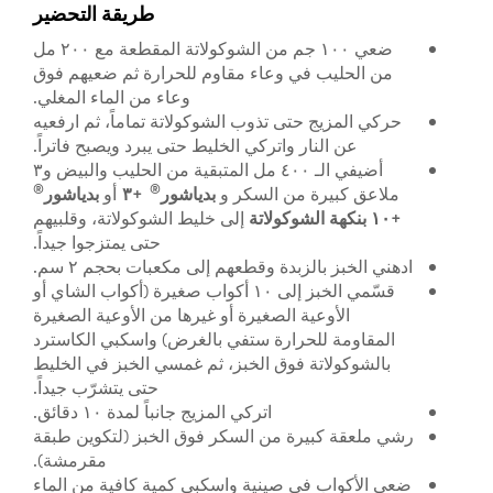
طريقة التحضير
ضعي ١٠٠ جم من الشوكولاتة المقطعة مع ٢٠٠ مل
من الحليب في وعاء مقاوم للحرارة ثم ضعيهم فوق
وعاء من الماء المغلي.
حركي المزيج حتى تذوب الشوكولاتة تماماً، ثم ارفعيه
عن النار واتركي الخليط حتى يبرد ويصبح فاتراً.
أضيفي الـ ٤٠٠ مل المتبقية من الحليب والبيض و٣
®
®
ملاعق كبيرة من السكر و
بدياشور
+٣
أو
بدياشور
+١٠ بنكهة الشوكولاتة
إلى خليط الشوكولاتة، وقلبيهم
حتى يمتزجوا جيداً.
ادهني الخبز بالزبدة وقطعهم إلى مكعبات بحجم ٢ سم.
قسّمي الخبز إلى ١٠ أكواب صغيرة (أكواب الشاي أو
الأوعية الصغيرة أو غيرها من الأوعية الصغيرة
المقاومة للحرارة ستفي بالغرض) واسكبي الكاسترد
بالشوكولاتة فوق الخبز، ثم غمسي الخبز في الخليط
حتى يتشرّب جيداً.
اتركي المزيج جانباً لمدة ١٠ دقائق.
رشي ملعقة كبيرة من السكر فوق الخبز (لتكوين طبقة
مقرمشة).
ضعي الأكواب في صينية واسكبي كمية كافية من الماء