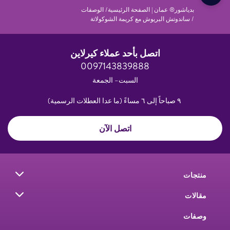
بدياشور® عمان | الصفحة الرئيسية
الوصفات
ساندوتش البريوش مع كريمة الشوكولاتة
اتصل بأحد عملاء كيرلاين
0097143839888
السبت– الجمعة
٩ صباحاً إلى ٦ مساءً (ما عدا العطلات الرسمية)
اتصل الآن
منتجات
مقالات
وصفات