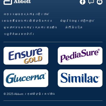
លក្ខខណ្ឌក្នុងការប្រើប្រាស់
សេចក្តីថ្លែងការណ៍ សិទ្ធិឯកជន
សំណួរដែលសួរជាញឹកញាប់
សូមទាក់ទងមកកាន់ក្រុមការងារយើង
អំពី អ៊ែបប៊ុត
បញ្ជីតំណរគេហទំព័រ
© 2025 Abbott រក្សាសិទ្ធិគ្រប់យ៉ាង