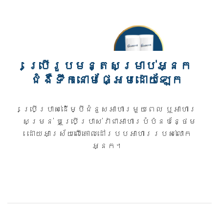
ប្រើរូបមន្តសម្រាប់អ្នក
ជំងឺទឹកនោមផ្អែមដោយឡែក
ប្រើប្រាស់ដើម្បីជំនួសអាហារមួយពេល ឬអាហារ
សម្រន់ ឬប្រើប្រាស់វាជាអាហារបំប៉នបន្ថែម
ដោយអាស្រ័យលើគោលដៅរបបអាហាររបស់លោក
អ្នក។