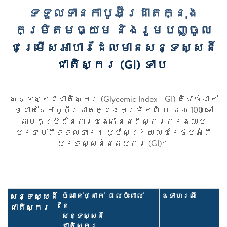
ទទួលទានកាបូអ៊ីដ្រាតក្នុង
កម្រិតមធ្យម និងរួមបញ្ចូល
ជម្រើសអាហារដែលមានសន្ទស្សន៍
ជាតិស្ករ (GI) ទាប
សន្ទស្សន៍ជាតិស្ករ (Glycemic Index - GI) គឺជាចំណាត់
ថ្នាក់នៃកាបូអ៊ីដ្រាតក្នុងកម្រិតពី ០ ដល់ 100 ទៅ
តាមកម្រិតនៃការបង្កើនជាតិស្ករក្នុងឈាម
បន្ទាប់ពីទទួលទាន។ សូមស្វែងយល់បន្ថែមអំពី
សន្ទស្សន៍ជាតិស្ករ (GI)។
សន្ទស្សន៍
ចំណាត់ថ្នាក់
ផលប៉ះពាល់
ឧទាហរណ៍
នៃ
ជាតិស្ករ
សន្ទស្សន៍
ជាតិស្ករ