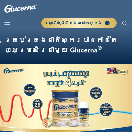
ស្នើសុំផលិតផលសាកល្បង
គ្រប់គ្រងជាតិស្ករបានកាន់តែ
®
ល្អប្រសើរជាមួយ Glucerna