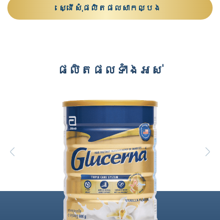
ស្នើសុំផលិតផលសាកល្បង
ផលិតផលទាំងអស់
Previous
N