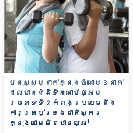
មនុស្សម្នាក់ក្នុងចំណោម 3 នាក់
ដែលមានជំងឺទឹកនោមផ្អែម
ប្រភេទទី 2 កំពុងប្រឈមនឹង
ការគ្រប់គ្រងជាតិស្ករ
1
ក្នុងឈាមមិនបានល្អ