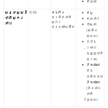
ភីហ្សា
សន្ទស្សន៍
0-55
បង្កើន
មីសួ
កម្រិតជាតិ
ជាតិស្ករ
គុយទាវ
ស្ករ
ទាប
ប៉ាស្តា
ក្នុងឈាមយឺត
(ឆ្អិន
ល្មម)
នំប៉័ង
គ្រាប់
ធញ្ញជាតិ
ចម្រុះ
ទឹកដោះគោ
និង
ផលិតផល
ទឹកដោះគោ
(មិនមាន
ជាតិ
ផ្អែម)