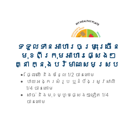
ទទួលទានអាហារចម្រុះច្រើន
មុខពីក្រុមអាហារផ្សេងៗ
គ្នា ក្នុងបរិមាណសមស្រប
ផ្លែឈើ និងបន្លែ 1/2 ចានគោម
បាយអង្ករសំរូប ឬនំប៉័ងស្រូវសាលី
1/4 ចានគោម
សាច់ និងមុខម្ហូបផ្សេងៗទៀត 1/4
ចានគោម