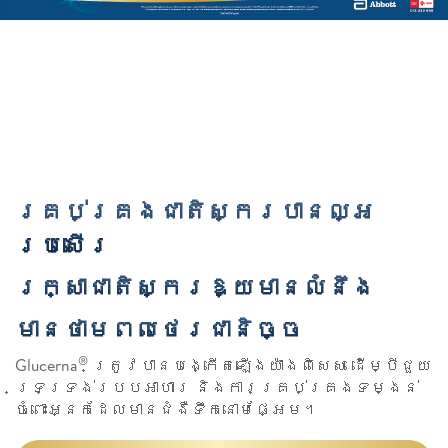
គ្រប់គ្រងជាតិស្ករបានល្អ
ប្រសើរ
រក្សាជាតិស្ករឱ្យមានលំនឹង
មានថាមពលថេរជានិច្ច
®
Glucerna
ត្រូវបានបង្កើតឡើងយ៉ាងពិសេស ដើម្បីជួយ
ទ្រទ្រង់របបអាហារ និងការគ្រប់គ្រងទម្ងន់
ចំពោះអ្នកដែលមានជំងឺទឹកនោមផ្អែម។