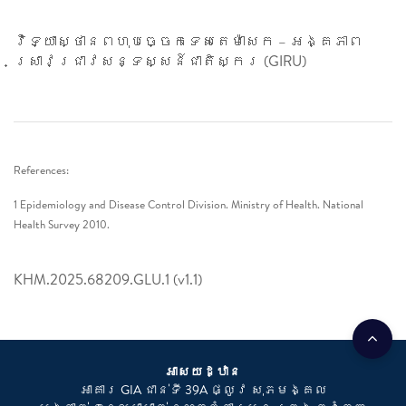
វិទ្យាស្ថានពហុបច្ចេកទេសតេម៉ាសេក – អង្គភាព
ស្រាវជ្រាវសន្ទស្សន៍ជាតិស្ករ (GIRU)
References:
1 Epidemiology and Disease Control Division. Ministry of Health. National
Health Survey 2010.
KHM.2025.68209.GLU.1 (v1.1)
អាសយដ្ឋាន​
អាគារ GIA ជាន់ទី 39A ផ្លូវ សុភមង្គល​