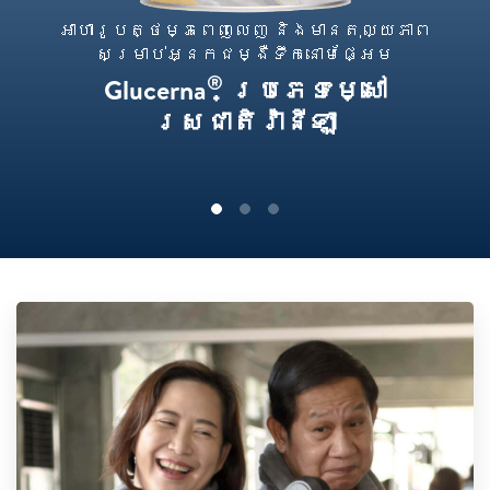
អាហារូបត្ថម្ភពេញលេញ និងមានតុល្យភាព
សម្រាប់អ្នកជម្ងឺទឹកនោមផ្អែម
®
Glucerna
ប្រភេទម្សៅ
រសជាតិវ៉ានីឡា