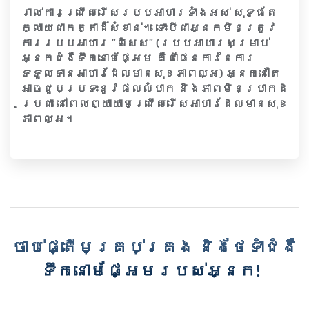
រាល់ការជ្រើសរើសរបបអាហារទាំងអស់ សុទ្ធតែ
ក្លាយជាកត្តាដ៏សំខាន់។ ទោះបីជាអ្នកមិនត្រូវ
ការរបបអាហារ "ពិសេស" (របបអាហារសម្រាប់
អ្នកជំងឺទឹកនោមផ្អែម គឺជាផែនការនៃការ
ទទួលទានអាហារដែលមានសុខភាពល្អ) អ្នកនៅតែ
អាចជួបប្រទះនូវផលលំបាក និងភាពមិនប្រាកដ
ប្រជា នៅពេលព្យាយាមជ្រើសរើសអាហារដែលមានសុខ
ភាពល្អ។
ចាប់ផ្តើមគ្រប់គ្រង និងថែទាំជំងឺ
ទឹកនោមផ្អែមរបស់អ្នក!