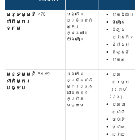
សន្ទស្សន៍
≥70
បង្កើន
បាយដំណើប
កម្រិតជាតិ
ជាតិស្ករ
មីលឿង
ស្ករ
ខ្ពស់
ដំឡូង
ក្នុងឈាម
បារាំងកិន
យ៉ាងលឿន
នំប៉័ងស
ដំឡូងមី
បាយស
សន្ទស្សន៍
56-69
បង្កើន
បាយ
កម្រិតជាតិ
ជាតិស្ករ
សម្រូប
ស្ករក្នុង
មធ្យម
(គ្រាប់
ឈាមក្នុង
វែង)
កម្រិត
បាយបា
មធ្យម
ស្មាទី
ចាប៉ាទី
ម្នាស់
ស្វាយ