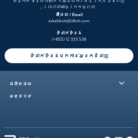
សង្កាត់ ទន្លេបាសាក់ ខណ្ឌចំការមន ក្រុង ភ្នំពេញ
ព្រះរាជាណាចក្រកម្ពុជា
អុីមែល / Email​
askabbott@dksh.com​
ទំនាក់ទំនង​
(+855) 12 333 538​
ទំនាក់ទំនងមកកាន់អ្នកជំនាញ
ផលិតផល
អត្ថបទ