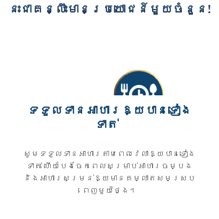
នេះជាគន្លឹះមានប្រយោជន៍មួយចំនួន!
ទទួលទានអាហារឱ្យបានទៀង
ទាត់
សូមទទួលទានអាហារតាមពេលវេលាឱ្យបានទៀង
ទាត់ ហើយបែងចែកពេលសម្រាប់អាហារចម្បង
និងអាហារសម្រន់ឱ្យមានគម្លាតសមស្រប
ពេញមួយថ្ងៃ។