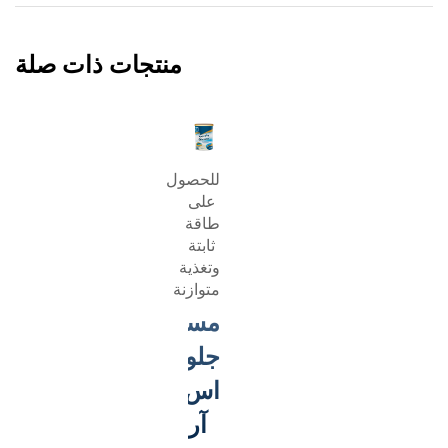
منتجات ذات صلة
للحصول
على
طاقة
ثابتة
وتغذية
متوازنة
مسحوق
®
جلوسيرنا
اس
آر