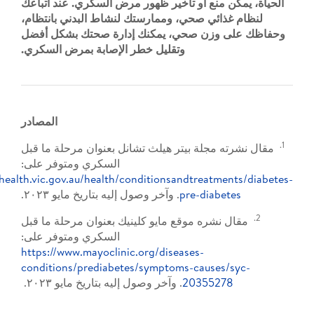
منع أو تأخير ظهور مرض السكري. عند اتباعك
ئي صحي، وممارستك لنشاط البدني بانتظام،
زن صحي، يمكنك إدارة صحتك بشكل أفضل
وتقليل خطر الإصابة بمرض السكري.
المصادر
جلة بيتر هيلث تشانل بعنوان مرحلة ما قبل
السكري ومتوفر على:
https://www.betterhealth.vic.gov.au/health/conditionsandtreat
pre-diab
. وآخر وصول إليه بتاريخ مايو ٢٠٢٣.
ره موقع مايو كلينيك بعنوان مرحلة ما قبل
السكري ومتوفر على:
https://www.mayoclinic.org/diseases-
conditions/prediabetes/symptoms-cause
203552
. وآخر وصول إليه بتاريخ مايو ٢٠٢٣.