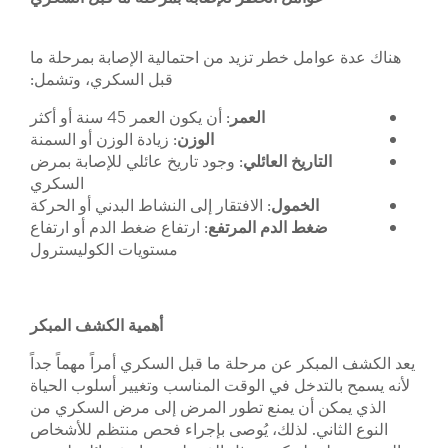
ل خطر تزيد من احتمالية الإصابة بمرحلة ما
قبل السكري، وتشمل:
العمر
: أن يكون العمر 45 سنة أو أكثر
الوزن
: زيادة الوزن أو السمنة
اريخ
العائلي
: وجود تاريخ عائلي للإصابة بمرض
السكري
لخمول
: الافتقار إلى النشاط البدني أو الحركة
ط
الدم
المرتفع
: ارتفاع ضغط الدم أو ارتفاع
مستويات الكوليسترول
أهمية الكشف المبكر
ر عن مرحلة ما قبل السكري أمراً مهماً جداً
دخل في الوقت المناسب وتغيير أسلوب الحياة
أن يمنع تطور المرض إلى مرض السكري من
ي. لذلك، يُوصى بإجراء فحص منتظم للأشخاص