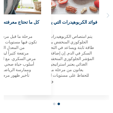
بوهيدرات التي يتم امتصاصها
كل ما تحتاج معرفته عن مرحلة ما قبل
ا
ببطء
مرض السكري
الريا
صاص الكربوهيدرات ذات المؤشر
مرحلة ما قبل مرض السكري هي حالة
ممارس
كوزي المنخفض ببطء، مما يوفر
تكون فيها مستويات السكر في الدم أعلى
أسا
ة ويساعد في التحكم بمستويات
من المعدل الطبيعي ولكنها ليست
تساعد
ي الدم. إن إضافة الأطعمة ذات
مرتفعة كثيراً ليتم تشخيصها على أنها
الدم 
لجلوكوزي المنخفض إلى نظامك
مرض السكري. مع الكشف المبكر واتباع
الأنس
ئي يعتبر استراتيجية مفيدة للذين
أسلوب حياة صحي يشمل التغذية الجيدة
فإن دمج 
نون من مرحلة ما قبل السكري
وممارسة الرياضة ستتمكن من منع أو
سيكون م
ظ على مستويات السكر الصحية
تأخير ظهور مرض السكري من النوع
وتجنب ارتفاعه.
الثاني.
اقرأ أكثر
اقرأ أكثر