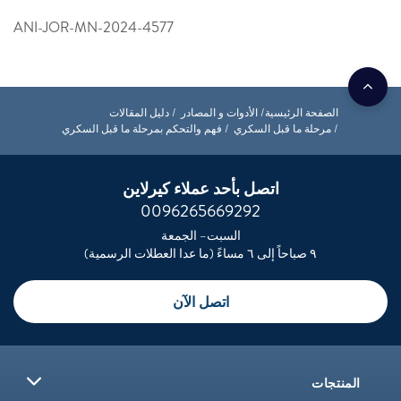
ANI-JOR-MN-2024-4577
سية
الأدوات و المصادر
دليل المقالات
بل السكري
فهم والتحكم بمرحلة ما قبل السكري
اتصل بأحد عملاء كيرلاين
0096265669292
السبت– الجمعة
اتصل الآن