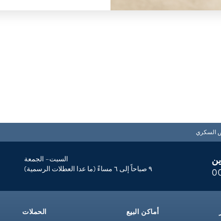
ض السكري
ين
السبت– الجمعة
٩ صباحاً إلى ٦ مساءً (ما عدا العطلات الرسمية)
0
أماكن البيع
الحملات