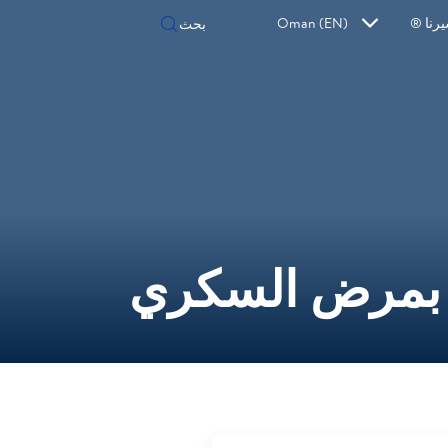
رنا ®
Oman (EN)
 بمرض السكري