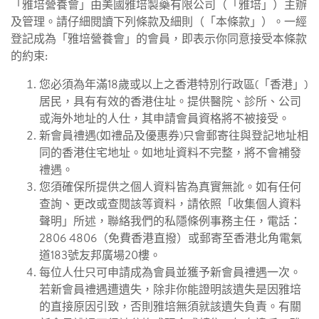
「雅培營養會」由美國雅培製藥有限公司（「雅培」）主辦
及管理。請仔細閱讀下列條款及細則（「本條款」）。一經
登記成為「雅培營養會」的會員，即表示你同意接受本條款
的約束:
您必須為年滿18歲或以上之香港特別行政區(「香港」)
居民，具有有效的香港住址。提供醫院、診所、公司
或海外地址的人仕，其申請會員資格將不被接受。
新會員禮遇(如禮品及優惠券)只會郵寄往與登記地址相
同的香港住宅地址。如地址資料不完整，將不會補發
禮遇。
您須確保所提供之個人資料皆為真實無訛。如有任何
查詢、更改或查閱該等資料，請依照「收集個人資料
聲明」所述，聯絡我們的私隱條例事務主任，電話：
2806 4806（免費香港直撥）或郵寄至香港北角電氣
道183號友邦廣場20樓。
每位人仕只可申請成為會員並獲予新會員禮遇一次。
若新會員禮遇遭遺失，除非你能證明該遺失是因雅培
的直接原因引致，否則雅培無須就該遺失負責。有關