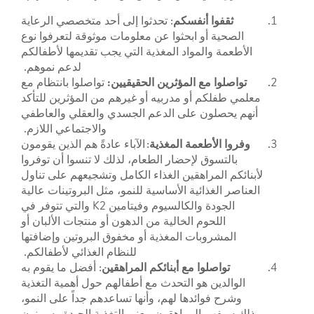
ثقفوا أنفسكم
: تحدثوا إلى أحد متخصصي الرعاية
الصحية أو ابحثوا عن معلومات موثوقة لتعرفوا نوع
الأطعمة والمواد المغذية التي يجب تقديمها لأطفالكم
لدعم نموهم.
تواصلوا مع المؤثرين الحقيقيين:
تواصلوا بانتظام مع
معلمي طفلكم أو مدربيه أو غيرهم من المؤثرين للتأكد
أنهم يحصلون على الدعم الجسدي والعقلي والعاطفي
والاجتماعي اللازم.
وفروا الأطعمة المغذية
: الآباء عادةً هم الذين يقومون
بالتسوق لإحضار الطعام، لذلك لا تنسوا أن توفروا
لأبنائكم المراهقين الغذاء الكامل وتشجيعهم على تناول
العناصر الغذائية الأساسية للنمو، مثل البروتينات عالية
الجودة والكالسيوم وفيتامين K2 والتي تتوفر في
اللحوم الخالية من الدهون أو منتجات الألبان أو
المشروبات المغذية أو مخفوق البروتين وإضافتها
للنظام الغذائي لأطفالكم.
تواصلوا مع أبنائكم المراهقين
: أفضل ما يقوم به
الوالدين هو التحدث مع أطفالهم حول أهمية التغذية
وشرح فوائدها لهم، وأنها تساعدهم جداً على النمو،
وبذلك سيفهم المراهقون معنى التغذية الجيدة وسيبنون