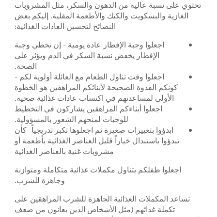
تحتوي على نسبة عالية من الدهون والسكر، مثل المشروبات
الغازية والبسكويت والكيك والأطعمة المقلية. إليكم بعض
النصائح لتحسين العادات الغذائية:
اجعلوا وجبة الإفطار عادة يومية - إن تخطي وجبة
الإفطار يخفض نسبة السكر في الدم ويؤثر على
الصحة.
اجعلوا وقت تناول الطعام مع العائلة أولوية لكم -
كونكم القدوة الصحيحة لأبنائكم المراهقين هو الخطوة
الأولى لمساعدتهم في اكتساب عادات غذائية صحية.
اجعلوا أبناءكم المراهقين يشاركون في التخطيط
للوجبات لمنحهم الشعور بالمسؤولية.
ابدؤوا بتغييرات صغيرة ثم اجعلوها تكبر تدريجياً -كأن
تبدؤوا باستبدال خياراً قليل العناصر الغذائية بأطعمة أو
مشروبات غنية بالعناصر الغذائية
اجعلوا طفلكم يتناول مكملات غذائية متكاملة ومتوازنة
وجاهزة للشرب.
تساعد المكملات الغذائية الجاهزة للشرب المراهقين على
تكملة غذائهم (مثل الأشخاص الذين يعانون من ضعف