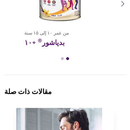
Previous
Next
من عمر ١٠ إلى ١٥ سنة
®
بدياشور
+١٠
مقالات ذات صلة