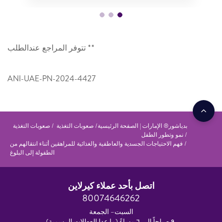
** تتوفر المراجع عندالطلب
ANI-UAE-PN-2024-4427
بدياشور® الإمارات | الصفحة الرئيسية
صعوبات التغذية
صعوبات التغذية
نمو وتطور الطفل
فهم الاحتياجات الجسدية والعاطفية والغذائية للمراهقين أثناء انتقالهم من
الطفولة إلى البلوغ
اتصل بأحد عملاء كيرلاين
80074646262
السبت– الجمعة
٩ صباحاً إلى ٦ مساءً (ما عدا العطلات الرسمية)